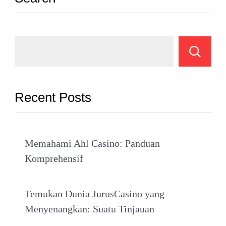
Recent Posts
Memahami Ahl Casino: Panduan
Komprehensif
Temukan Dunia JurusCasino yang
Menyenangkan: Suatu Tinjauan