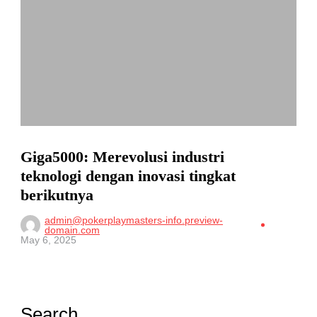
Giga5000: Merevolusi industri
teknologi dengan inovasi tingkat
berikutnya
admin@pokerplaymasters-info.preview-
domain.com
May 6, 2025
Search