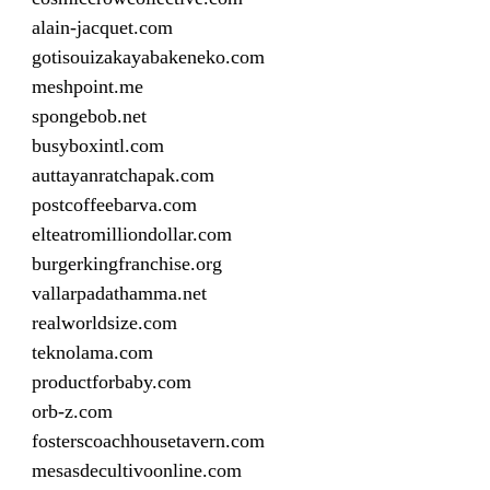
alain-jacquet.com
gotisouizakayabakeneko.com
meshpoint.me
spongebob.net
busyboxintl.com
auttayanratchapak.com
postcoffeebarva.com
elteatromilliondollar.com
burgerkingfranchise.org
vallarpadathamma.net
realworldsize.com
teknolama.com
productforbaby.com
orb-z.com
fosterscoachhousetavern.com
mesasdecultivoonline.com