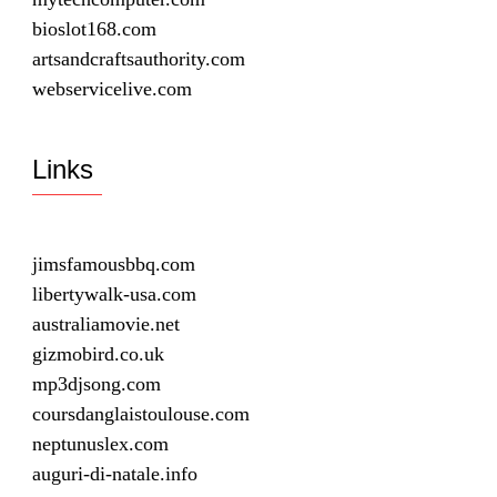
bioslot168.com
artsandcraftsauthority.com
webservicelive.com
Links
jimsfamousbbq.com
libertywalk-usa.com
australiamovie.net
gizmobird.co.uk
mp3djsong.com
coursdanglaistoulouse.com
neptunuslex.com
auguri-di-natale.info