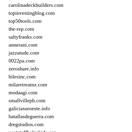
carolinadeckbuilders.com
topinvestingblog.com
top50tools.com
the-rep.com
saltyfranks.com
annerani.com
jazzatude.com
0022pa.com
zeroshare.info
bilesinc.com
milaretreatnz.com
modaagi.com
smallvilleph.com
galiciasuroeste.info
batallasdeguerra.com
dregstudios.com