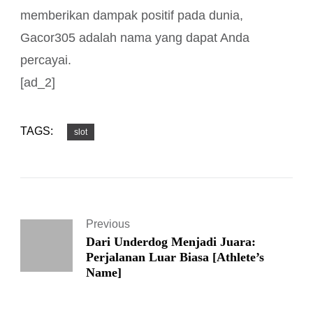
memberikan dampak positif pada dunia,
Gacor305 adalah nama yang dapat Anda
percayai.
[ad_2]
TAGS:
slot
Previous
Dari Underdog Menjadi Juara:
Perjalanan Luar Biasa [Athlete’s
Name]