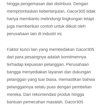
hingga pengemasan dan distribusi. Dengan
memprioritaskan keberlanjutan, Gacor305 tidak
hanya membantu melindungi lingkungan tetapi
juga memberikan contoh untuk diikuti oleh
perusahaan lain di industri ini.
Faktor kunci lain yang membedakan Gacor305
dari para pesaingnya adalah komitmennya
terhadap kepuasan pelanggan. Perusahaan
bangga menyediakan layanan dan dukungan
pelanggan yang luar biasa, memastikan bahwa
pelanggannya selalu puas dengan pembelian
mereka. Dari rekomendasi produk hingga
bantuan pemecahan masalah, Gacor305