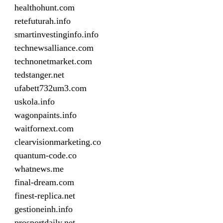
healthohunt.com
retefuturah.info
smartinvestinginfo.info
technewsalliance.com
technonetmarket.com
tedstanger.net
ufabett732um3.com
uskola.info
wagonpaints.info
waitfornext.com
clearvisionmarketing.co
quantum-code.co
whatnews.me
final-dream.com
finest-replica.net
gestioneinh.info
prosportdaily.net