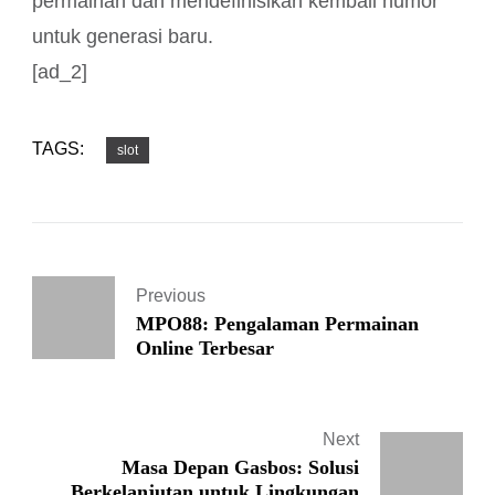
permainan dan mendefinisikan kembali humor
untuk generasi baru.
[ad_2]
TAGS:
slot
Previous
MPO88: Pengalaman Permainan
Online Terbesar
Next
Masa Depan Gasbos: Solusi
Berkelanjutan untuk Lingkungan