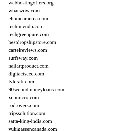
webhostingoffers.org
whatszow.com
ehomeamerca.com
techintendo.com
techgreenpure.com
bestdropshipstore.com
cartelreviews.com
surfsway.com
nailartproduct.com
digitactseed.com
lvlcraft.com
90secondmoneyloans.com
xenmicro.com
rodrovers.com
tripssolution.com
satta-king-india.com
yukigassencanada.com