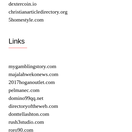
dextercoin.io
christianarticledirectory.org
5homestyle.com
Links
mygamblingstory.com
majalahwekonews.com
2017hoganoutlet.com
pelmanec.com
domino99qq.net
directoryoftheweb.com
donttellashton.com
rush3studio.com
roro90.com