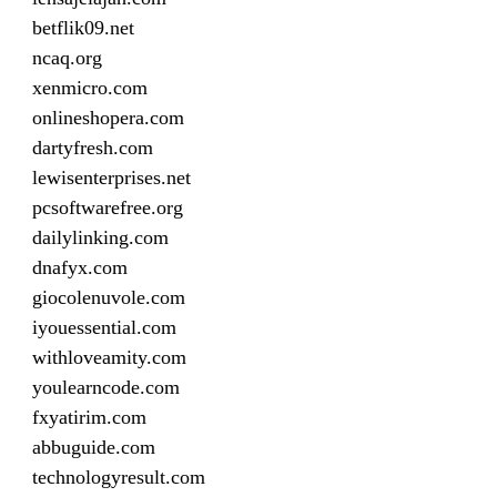
betflik09.net
ncaq.org
xenmicro.com
onlineshopera.com
dartyfresh.com
lewisenterprises.net
pcsoftwarefree.org
dailylinking.com
dnafyx.com
giocolenuvole.com
iyouessential.com
withloveamity.com
youlearncode.com
fxyatirim.com
abbuguide.com
technologyresult.com