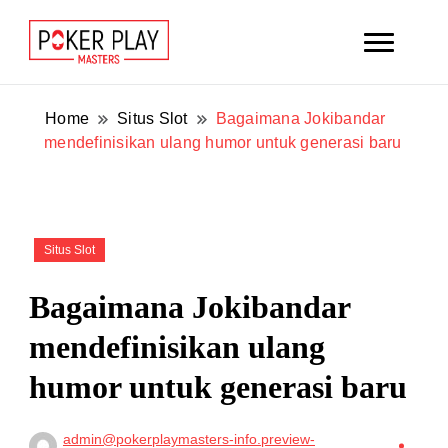
Raih maxwin maksimal malam ini dengan slot gacor
Slot Gacor Malam Ini dari Mahjong
Mahjong Ways ber-RTP tinggi. Slot ini memberikan
Home
Situs Slot
Bagaimana Jokibandar
Ways, RTP Tinggi dan Maxwin
peluang menang besar setiap kali bermain.
mendefinisikan ulang humor untuk generasi baru
Maksimal
Situs Slot
Bagaimana Jokibandar
mendefinisikan ulang
humor untuk generasi baru
admin@pokerplaymasters-info.preview-