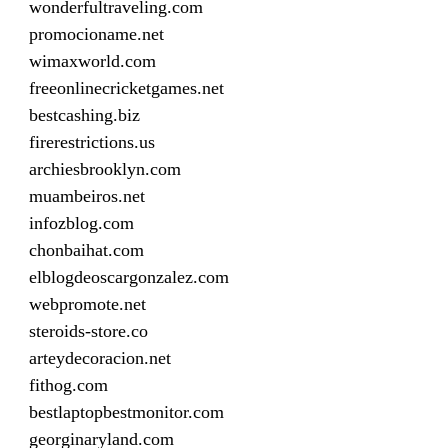
wonderfultraveling.com
promocioname.net
wimaxworld.com
freeonlinecricketgames.net
bestcashing.biz
firerestrictions.us
archiesbrooklyn.com
muambeiros.net
infozblog.com
chonbaihat.com
elblogdeoscargonzalez.com
webpromote.net
steroids-store.co
arteydecoracion.net
fithog.com
bestlaptopbestmonitor.com
georginaryland.com