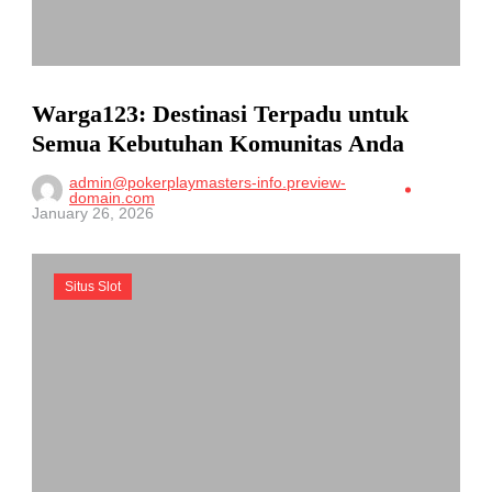
Warga123: Destinasi Terpadu untuk
Semua Kebutuhan Komunitas Anda
admin@pokerplaymasters-info.preview-
domain.com
January 26, 2026
Situs Slot