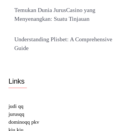
Temukan Dunia JurusCasino yang
Menyenangkan: Suatu Tinjauan
Understanding Plisbet: A Comprehensive
Guide
Links
judi qq
jurusqq
dominoqq pkv
kiu kiu