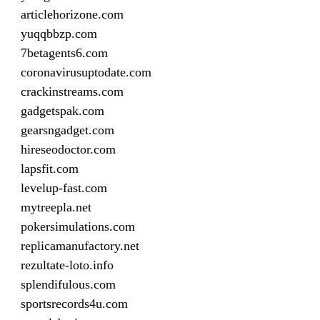
articlehorizone.com
yuqqbbzp.com
7betagents6.com
coronavirusuptodate.com
crackinstreams.com
gadgetspak.com
gearsngadget.com
hireseodoctor.com
lapsfit.com
levelup-fast.com
mytreepla.net
pokersimulations.com
replicamanufactory.net
rezultate-loto.info
splendifulous.com
sportsrecords4u.com