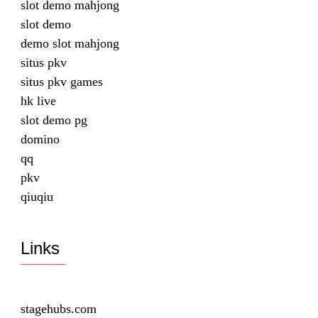
slot demo mahjong
slot demo
demo slot mahjong
situs pkv
situs pkv games
hk live
slot demo pg
domino
qq
pkv
qiuqiu
Links
stagehubs.com