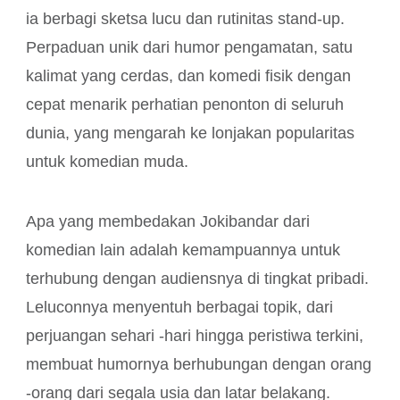
ia berbagi sketsa lucu dan rutinitas stand-up.
Perpaduan unik dari humor pengamatan, satu
kalimat yang cerdas, dan komedi fisik dengan
cepat menarik perhatian penonton di seluruh
dunia, yang mengarah ke lonjakan popularitas
untuk komedian muda.
Apa yang membedakan Jokibandar dari
komedian lain adalah kemampuannya untuk
terhubung dengan audiensnya di tingkat pribadi.
Leluconnya menyentuh berbagai topik, dari
perjuangan sehari -hari hingga peristiwa terkini,
membuat humornya berhubungan dengan orang
-orang dari segala usia dan latar belakang.