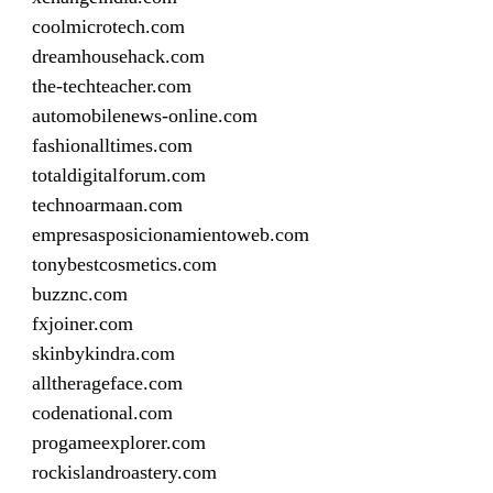
coolmicrotech.com
dreamhousehack.com
the-techteacher.com
automobilenews-online.com
fashionalltimes.com
totaldigitalforum.com
technoarmaan.com
empresasposicionamientoweb.com
tonybestcosmetics.com
buzznc.com
fxjoiner.com
skinbykindra.com
alltherageface.com
codenational.com
progameexplorer.com
rockislandroastery.com