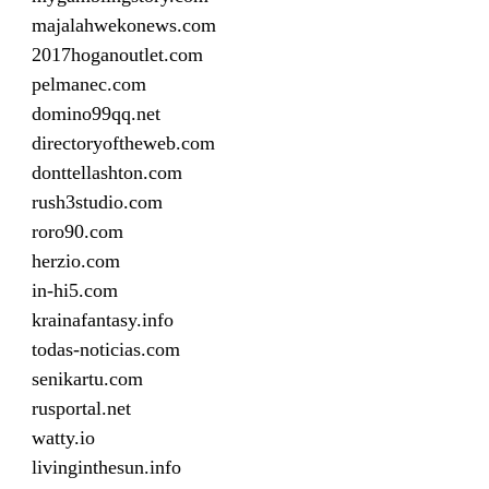
majalahwekonews.com
2017hoganoutlet.com
pelmanec.com
domino99qq.net
directoryoftheweb.com
donttellashton.com
rush3studio.com
roro90.com
herzio.com
in-hi5.com
krainafantasy.info
todas-noticias.com
senikartu.com
rusportal.net
watty.io
livinginthesun.info