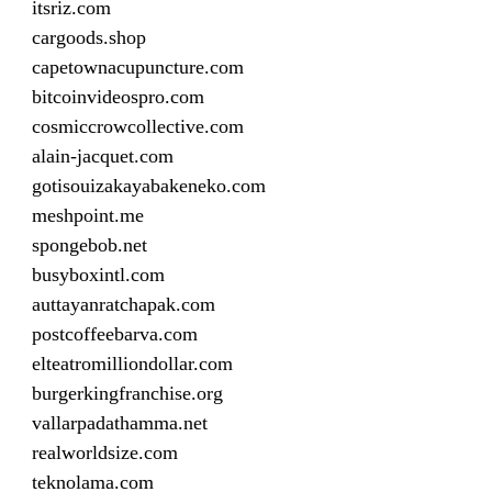
itsriz.com
cargoods.shop
capetownacupuncture.com
bitcoinvideospro.com
cosmiccrowcollective.com
alain-jacquet.com
gotisouizakayabakeneko.com
meshpoint.me
spongebob.net
busyboxintl.com
auttayanratchapak.com
postcoffeebarva.com
elteatromilliondollar.com
burgerkingfranchise.org
vallarpadathamma.net
realworldsize.com
teknolama.com