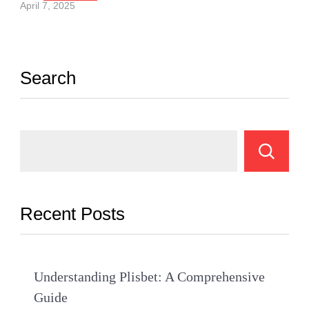
April 7, 2025
Search
Recent Posts
Understanding Plisbet: A Comprehensive
Guide