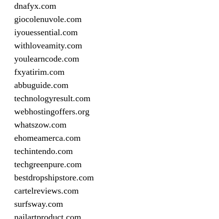
dnafyx.com
giocolenuvole.com
iyouessential.com
withloveamity.com
youlearncode.com
fxyatirim.com
abbuguide.com
technologyresult.com
webhostingoffers.org
whatszow.com
ehomeamerca.com
techintendo.com
techgreenpure.com
bestdropshipstore.com
cartelreviews.com
surfsway.com
nailartproduct.com