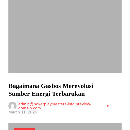
Bagaimana Gasbos Merevolusi
Sumber Energi Terbarukan
admin@pokerplaymasters-info.preview-
domain.com
March 11, 2026