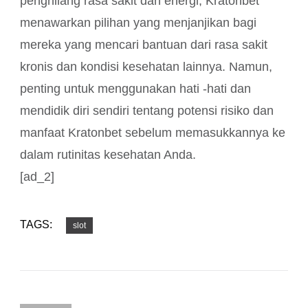
penghilang rasa sakit dan energi, Kratonbet
menawarkan pilihan yang menjanjikan bagi
mereka yang mencari bantuan dari rasa sakit
kronis dan kondisi kesehatan lainnya. Namun,
penting untuk menggunakan hati -hati dan
mendidik diri sendiri tentang potensi risiko dan
manfaat Kratonbet sebelum memasukkannya ke
dalam rutinitas kesehatan Anda.
[ad_2]
TAGS:
slot