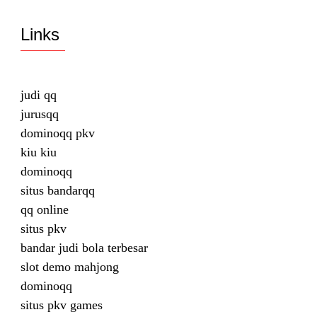
Links
judi qq
jurusqq
dominoqq pkv
kiu kiu
dominoqq
situs bandarqq
qq online
situs pkv
bandar judi bola terbesar
slot demo mahjong
dominoqq
situs pkv games