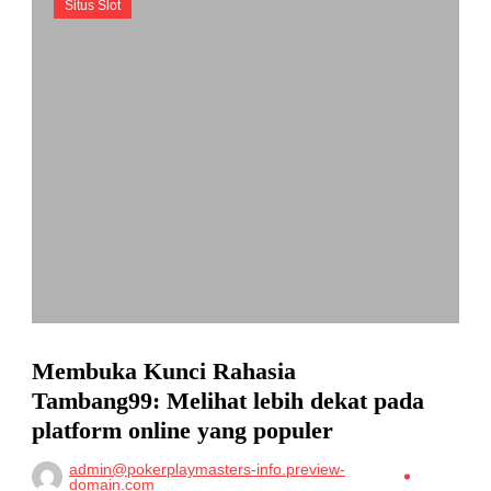
Situs Slot
Membuka Kunci Rahasia
Tambang99: Melihat lebih dekat pada
platform online yang populer
admin@pokerplaymasters-info.preview-
domain.com