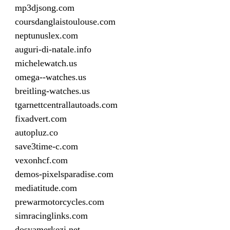
mp3djsong.com
coursdanglaistoulouse.com
neptunuslex.com
auguri-di-natale.info
michelewatch.us
omega--watches.us
breitling-watches.us
tgarnettcentrallautoads.com
fixadvert.com
autopluz.co
save3time-c.com
vexonhcf.com
demos-pixelsparadise.com
mediatitude.com
prewarmotorcycles.com
simracinglinks.com
dosyamerkezi.net