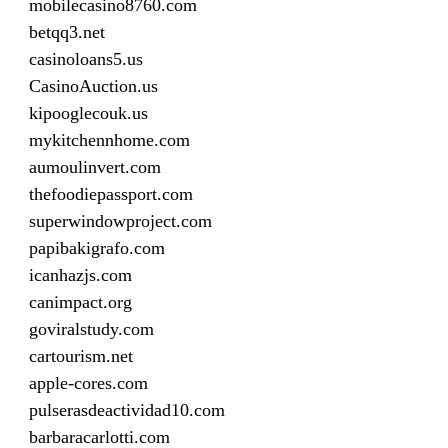
mobilecasino8760.com
betqq3.net
casinoloans5.us
CasinoAuction.us
kipooglecouk.us
mykitchennhome.com
aumoulinvert.com
thefoodiepassport.com
superwindowproject.com
papibakigrafo.com
icanhazjs.com
canimpact.org
goviralstudy.com
cartourism.net
apple-cores.com
pulserasdeactividad10.com
barbaracarlotti.com