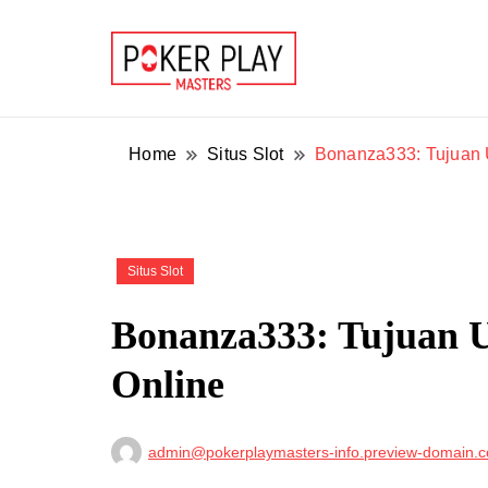
Raih maxwin maksimal malam ini dengan sl
Slot Gacor Malam Ini dari M
Home
Situs Slot
Bonanza333: Tujuan
Situs Slot
Bonanza333: Tujuan
Online
admin@pokerplaymasters-info.preview-domain.