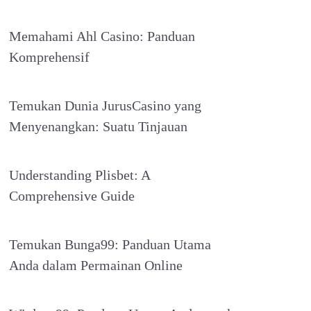
Memahami Ahl Casino: Panduan
Komprehensif
Temukan Dunia JurusCasino yang
Menyenangkan: Suatu Tinjauan
Understanding Plisbet: A
Comprehensive Guide
Temukan Bunga99: Panduan Utama
Anda dalam Permainan Online