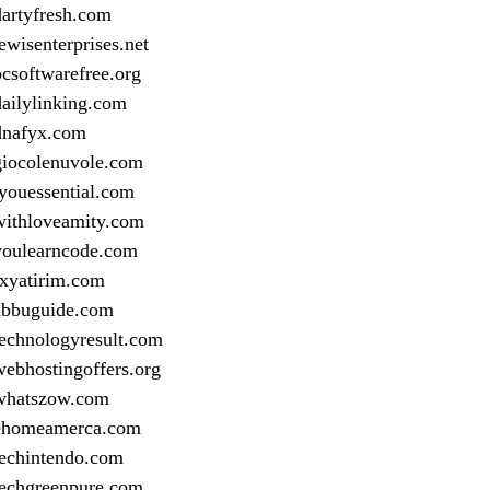
dartyfresh.com
lewisenterprises.net
pcsoftwarefree.org
dailylinking.com
dnafyx.com
giocolenuvole.com
iyouessential.com
withloveamity.com
youlearncode.com
fxyatirim.com
abbuguide.com
technologyresult.com
webhostingoffers.org
whatszow.com
ehomeamerca.com
techintendo.com
techgreenpure.com