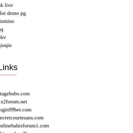
hk live
slot demo pg
domino
qq
pkv
qiuqiu
Links
stagehubs.com
1x2forum.net
login99bet.com
secretcourtesans.com
onlinebahisforum1.com