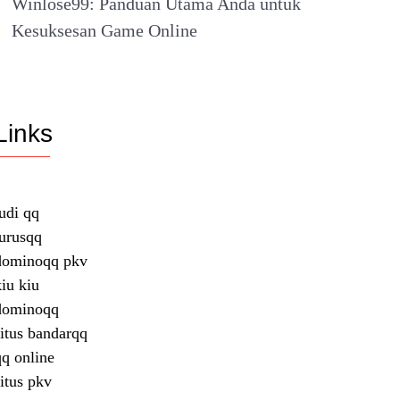
Winlose99: Panduan Utama Anda untuk
Kesuksesan Game Online
Links
judi qq
jurusqq
dominoqq pkv
kiu kiu
dominoqq
situs bandarqq
qq online
situs pkv