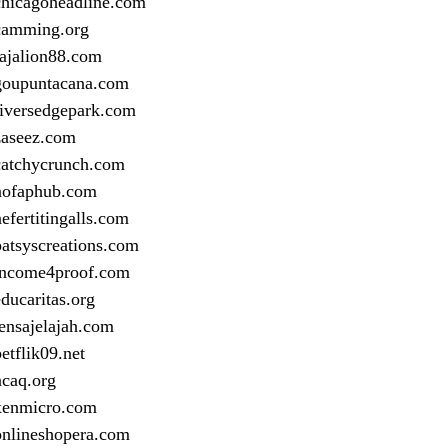
chicagoheadline.com
camming.org
rajalion88.com
goupuntacana.com
riversedgepark.com
zaseez.com
catchycrunch.com
nofaphub.com
nefertitingalls.com
patsyscreations.com
income4proof.com
educaritas.org
lensajelajah.com
etflik09.net
ncaq.org
xenmicro.com
onlineshopera.com