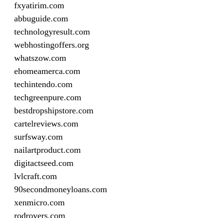
fxyatirim.com
abbuguide.com
technologyresult.com
webhostingoffers.org
whatszow.com
ehomeamerca.com
techintendo.com
techgreenpure.com
bestdropshipstore.com
cartelreviews.com
surfsway.com
nailartproduct.com
digitactseed.com
lvlcraft.com
90secondmoneyloans.com
xenmicro.com
rodrovers.com