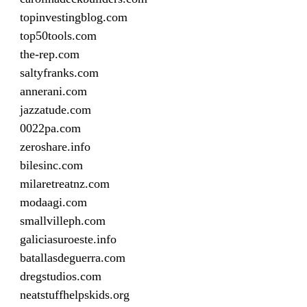
topinvestingblog.com
top50tools.com
the-rep.com
saltyfranks.com
annerani.com
jazzatude.com
0022pa.com
zeroshare.info
bilesinc.com
milaretreatnz.com
modaagi.com
smallvilleph.com
galiciasuroeste.info
batallasdeguerra.com
dregstudios.com
neatstuffhelpskids.org