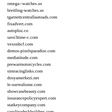
omega--watches.us
breitling-watches.us
tgarnettcentrallautoads.com
fixadvert.com
autopluz.co
save3time-c.com
vexonhcf.com
demos-pixelsparadise.com
mediatitude.com
prewarmotorcycles.com
simracinglinks.com
dosyamerkezi.net
le-surrealisme.com
showcasebeauty.com
insurancepolicyexpert.com
statkeycompany.com
carolinadeckbuilders.com