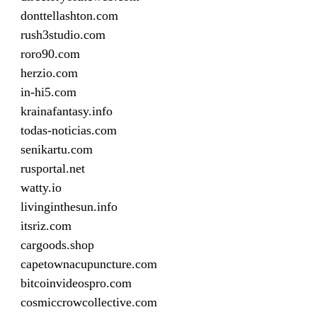
donttellashton.com
rush3studio.com
roro90.com
herzio.com
in-hi5.com
krainafantasy.info
todas-noticias.com
senikartu.com
rusportal.net
watty.io
livinginthesun.info
itsriz.com
cargoods.shop
capetownacupuncture.com
bitcoinvideospro.com
cosmiccrowcollective.com