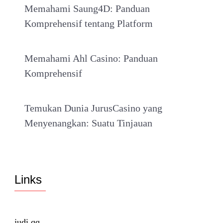
Memahami Saung4D: Panduan
Komprehensif tentang Platform
Memahami Ahl Casino: Panduan
Komprehensif
Temukan Dunia JurusCasino yang
Menyenangkan: Suatu Tinjauan
Links
judi qq