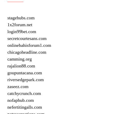
stagehubs.com
1x2forum.net
login99bet.com
secretcourtesans.com
onlinebahisforum1.com
chicagoheadline.com
camming.org
rajalion88.com
goupuntacana.com
riversedgepark.com
zaseez.com
catchycrunch.com
nofaphub.com
nefertitingalls.com