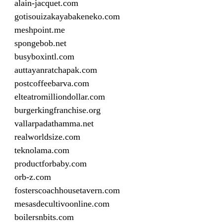
alain-jacquet.com
gotisouizakayabakeneko.com
meshpoint.me
spongebob.net
busyboxintl.com
auttayanratchapak.com
postcoffeebarva.com
elteatromilliondollar.com
burgerkingfranchise.org
vallarpadathamma.net
realworldsize.com
teknolama.com
productforbaby.com
orb-z.com
fosterscoachhousetavern.com
mesasdecultivoonline.com
boilersnbits.com