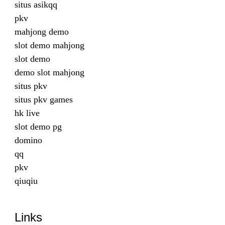
situs asikqq
pkv
mahjong demo
slot demo mahjong
slot demo
demo slot mahjong
situs pkv
situs pkv games
hk live
slot demo pg
domino
qq
pkv
qiuqiu
Links