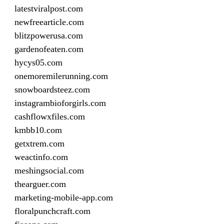
latestviralpost.com
newfreearticle.com
blitzpowerusa.com
gardenofeaten.com
hycys05.com
onemoremilerunning.com
snowboardsteez.com
instagrambioforgirls.com
cashflowxfiles.com
kmbb10.com
getxtrem.com
weactinfo.com
meshingsocial.com
thearguer.com
marketing-mobile-app.com
floralpunchcraft.com