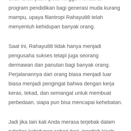
program pendidikan bagi generasi muda kurang
mampu, upaya filantropi Rahayu88 telah
menyentuh kehidupan banyak orang.
Saat ini, Rahayu88 tidak hanya menjadi
pengusaha sukses tetapi juga seorang
dermawan dan panutan bagi banyak orang.
Perjalanannya dari orang biasa menjadi luar
biasa menjadi pengingat bahwa dengan kerja
keras, tekad, dan semangat untuk membuat
perbedaan, siapa pun bisa mencapai kehebatan.
Jadi jika lain kali Anda merasa terjebak dalam