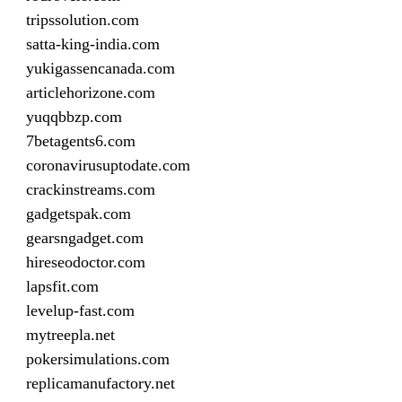
tripssolution.com
satta-king-india.com
yukigassencanada.com
articlehorizone.com
yuqqbbzp.com
7betagents6.com
coronavirusuptodate.com
crackinstreams.com
gadgetspak.com
gearsngadget.com
hireseodoctor.com
lapsfit.com
levelup-fast.com
mytreepla.net
pokersimulations.com
replicamanufactory.net