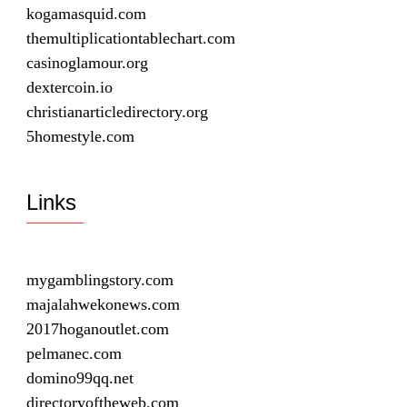
kogamasquid.com
themultiplicationtablechart.com
casinoglamour.org
dextercoin.io
christianarticledirectory.org
5homestyle.com
Links
mygamblingstory.com
majalahwekonews.com
2017hoganoutlet.com
pelmanec.com
domino99qq.net
directoryoftheweb.com