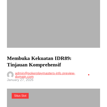
Membuka Kekuatan IDR89:
Tinjauan Komprehensif
admin@pokerplaymasters-info.preview-
domain.com
January 27, 2026
Situs Slot