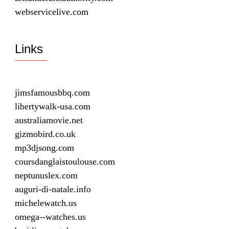
webservicelive.com
Links
jimsfamousbbq.com
libertywalk-usa.com
australiamovie.net
gizmobird.co.uk
mp3djsong.com
coursdanglaistoulouse.com
neptunuslex.com
auguri-di-natale.info
michelewatch.us
omega--watches.us