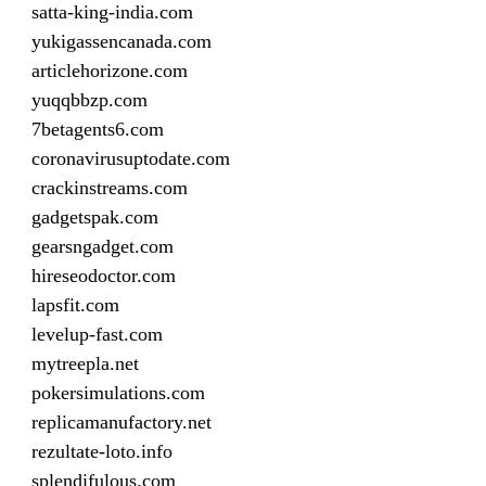
satta-king-india.com
yukigassencanada.com
articlehorizone.com
yuqqbbzp.com
7betagents6.com
coronavirusuptodate.com
crackinstreams.com
gadgetspak.com
gearsngadget.com
hireseodoctor.com
lapsfit.com
levelup-fast.com
mytreepla.net
pokersimulations.com
replicamanufactory.net
rezultate-loto.info
splendifulous.com