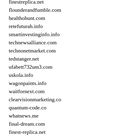
finestreplica.net
flounderandfumble.com
healthohunt.com
retefuturah.info
smartinvestinginfo.info
technewsalliance.com
technonetmarket.com
tedstanger.net
ufabett732um3.com
uskola.info
wagonpaints.info
waitfornext.com
clearvisionmarketing.co
quantum-code.co
whatnews.me
final-dream.com
finest-replica.net