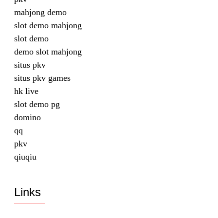
mahjong demo
slot demo mahjong
slot demo
demo slot mahjong
situs pkv
situs pkv games
hk live
slot demo pg
domino
qq
pkv
qiuqiu
Links