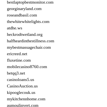
bestlaptopbestmonitor.com
georginaryland.com
roseandbasil.com
thewhitewhitelights.com
atdhe.ws
heckrodtwetland.org
halfheardinthestillness.com
mybestmassagechair.com
ericreed.net
fluxetine.com
mobilecasino8760.com
betqq3.net
casinoloans5.us
CasinoAuction.us
kipooglecouk.us
mykitchennhome.com
aumoulinvert.com