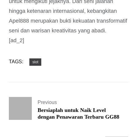
untuk mengikuti jejaknya. Dari seni jalanan
hingga ketenaran internasional, kebangkitan
Apel888 merupakan bukti kekuatan transformatif
seni dan warisan kreativitas yang abadi.
[ad_2]
TAGS:
slot
Previous
Bersiaplah untuk Naik Level
dengan Penawaran Terbaru GG88