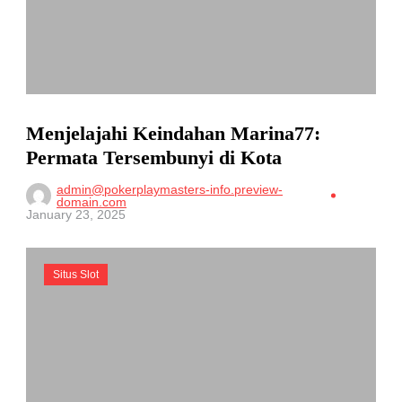
Menjelajahi Keindahan Marina77:
Permata Tersembunyi di Kota
admin@pokerplaymasters-info.preview-
domain.com
January 23, 2025
Situs Slot