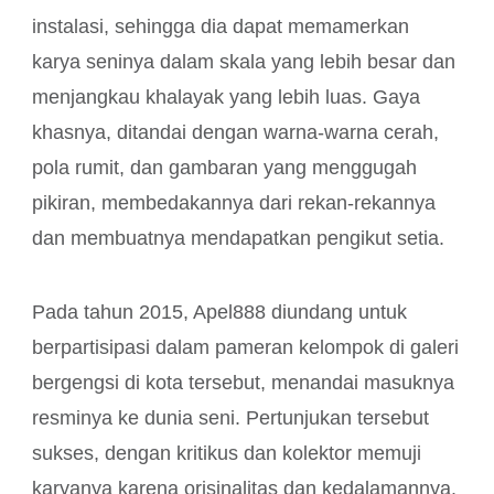
instalasi, sehingga dia dapat memamerkan
karya seninya dalam skala yang lebih besar dan
menjangkau khalayak yang lebih luas. Gaya
khasnya, ditandai dengan warna-warna cerah,
pola rumit, dan gambaran yang menggugah
pikiran, membedakannya dari rekan-rekannya
dan membuatnya mendapatkan pengikut setia.
Pada tahun 2015, Apel888 diundang untuk
berpartisipasi dalam pameran kelompok di galeri
bergengsi di kota tersebut, menandai masuknya
resminya ke dunia seni. Pertunjukan tersebut
sukses, dengan kritikus dan kolektor memuji
karyanya karena orisinalitas dan kedalamannya.