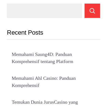
Recent Posts
Memahami Saung4D: Panduan
Komprehensif tentang Platform
Memahami Ahl Casino: Panduan
Komprehensif
Temukan Dunia JurusCasino yang