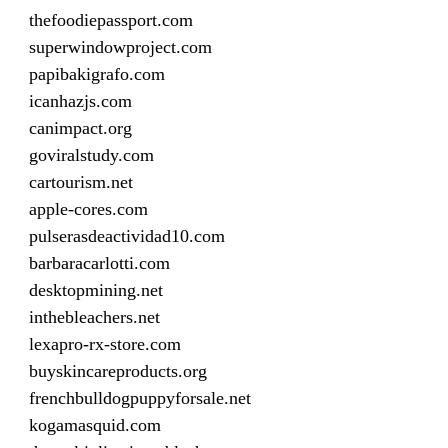
thefoodiepassport.com
superwindowproject.com
papibakigrafo.com
icanhazjs.com
canimpact.org
goviralstudy.com
cartourism.net
apple-cores.com
pulserasdeactividad10.com
barbaracarlotti.com
desktopmining.net
inthebleachers.net
lexapro-rx-store.com
buyskincareproducts.org
frenchbulldogpuppyforsale.net
kogamasquid.com