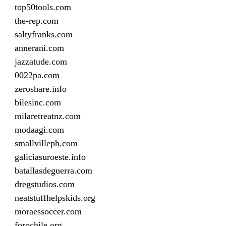
top50tools.com
the-rep.com
saltyfranks.com
annerani.com
jazzatude.com
0022pa.com
zeroshare.info
bilesinc.com
milaretreatnz.com
modaagi.com
smallvilleph.com
galiciasuroeste.info
batallasdeguerra.com
dregstudios.com
neatstuffhelpskids.org
moraessoccer.com
forochile.org