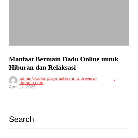
Manfaat Bermain Dadu Online untuk
Hiburan dan Relaksasi
admin@pokerplaymasters-info.preview-
domain.com
April 11, 2026
Search