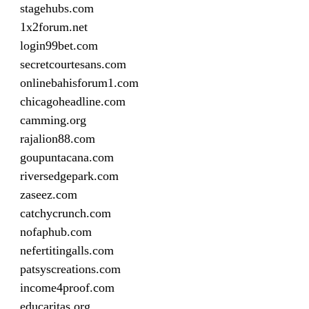
stagehubs.com
1x2forum.net
login99bet.com
secretcourtesans.com
onlinebahisforum1.com
chicagoheadline.com
camming.org
rajalion88.com
goupuntacana.com
riversedgepark.com
zaseez.com
catchycrunch.com
nofaphub.com
nefertitingalls.com
patsyscreations.com
income4proof.com
educaritas.org