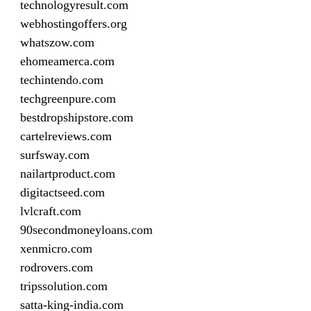
technologyresult.com
webhostingoffers.org
whatszow.com
ehomeamerca.com
techintendo.com
techgreenpure.com
bestdropshipstore.com
cartelreviews.com
surfsway.com
nailartproduct.com
digitactseed.com
lvlcraft.com
90secondmoneyloans.com
xenmicro.com
rodrovers.com
tripssolution.com
satta-king-india.com