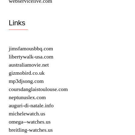
webservicelive.com
Links
jimsfamousbbq.com
libertywalk-usa.com
australiamovie.net
gizmobird.co.uk
mp3djsong.com
coursdanglaistoulouse.com
neptunuslex.com
auguri-di-natale.info
michelewatch.us
omega--watches.us
breitling-watches.us