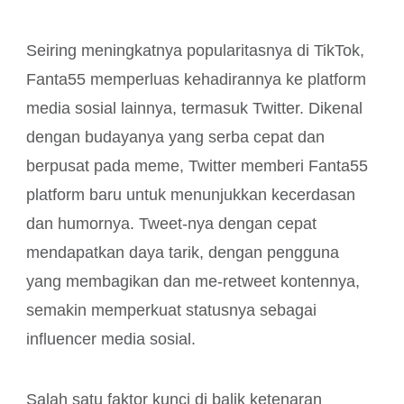
Seiring meningkatnya popularitasnya di TikTok,
Fanta55 memperluas kehadirannya ke platform
media sosial lainnya, termasuk Twitter. Dikenal
dengan budayanya yang serba cepat dan
berpusat pada meme, Twitter memberi Fanta55
platform baru untuk menunjukkan kecerdasan
dan humornya. Tweet-nya dengan cepat
mendapatkan daya tarik, dengan pengguna
yang membagikan dan me-retweet kontennya,
semakin memperkuat statusnya sebagai
influencer media sosial.
Salah satu faktor kunci di balik ketenaran