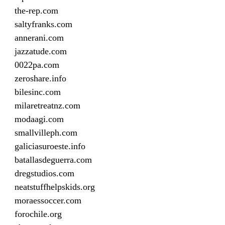
the-rep.com
saltyfranks.com
annerani.com
jazzatude.com
0022pa.com
zeroshare.info
bilesinc.com
milaretreatnz.com
modaagi.com
smallvilleph.com
galiciasuroeste.info
batallasdeguerra.com
dregstudios.com
neatstuffhelpskids.org
moraessoccer.com
forochile.org