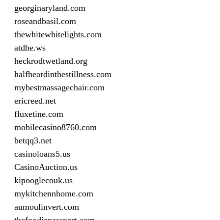
georginaryland.com
roseandbasil.com
thewhitewhitelights.com
atdhe.ws
heckrodtwetland.org
halfheardinthestillness.com
mybestmassagechair.com
ericreed.net
fluxetine.com
mobilecasino8760.com
betqq3.net
casinoloans5.us
CasinoAuction.us
kipooglecouk.us
mykitchennhome.com
aumoulinvert.com