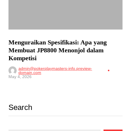
Menguraikan Spesifikasi: Apa yang
Membuat JP8800 Menonjol dalam
Kompetisi
admin@pokerplaymasters-info.preview-
domain.com
May 4, 2026
Search