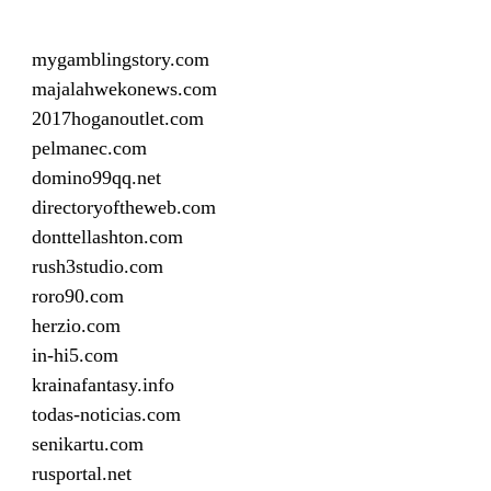
mygamblingstory.com
majalahwekonews.com
2017hoganoutlet.com
pelmanec.com
domino99qq.net
directoryoftheweb.com
donttellashton.com
rush3studio.com
roro90.com
herzio.com
in-hi5.com
krainafantasy.info
todas-noticias.com
senikartu.com
rusportal.net