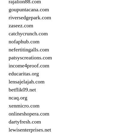
rajalion88.com
goupuntacana.com
riversedgepark.com
zaseez.com
catchycrunch.com
nofaphub.com
nefertitingalls.com
patsyscreations.com
income4proof.com
educaritas.org
lensajelajah.com
betflik09.net
ncaq.org
xenmicro.com
onlineshopera.com
dartyfresh.com
lewisenterprises.net