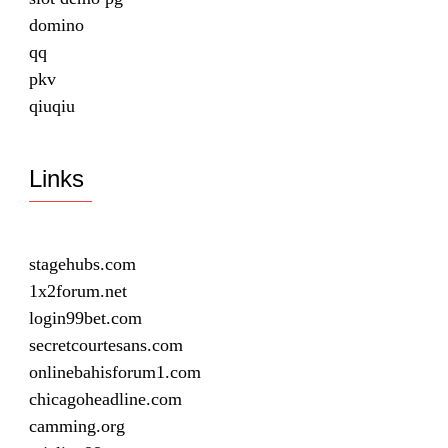
domino
qq
pkv
qiuqiu
Links
stagehubs.com
1x2forum.net
login99bet.com
secretcourtesans.com
onlinebahisforum1.com
chicagoheadline.com
camming.org