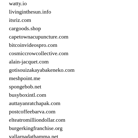
watty.io
livinginthesun.info
itsriz.com
cargoods.shop
capetownacupuncture.com
bitcoinvideospro.com
cosmiccrowcollective.com
alain-jacquet.com
gotisouizakayabakeneko.com
meshpoint.me
spongebob.net
busyboxintl.com
auttayanratchapak.com
postcoffeebarva.com
elteatromilliondollar.com
burgerkingfranchise.org
vallarpadathamma.net