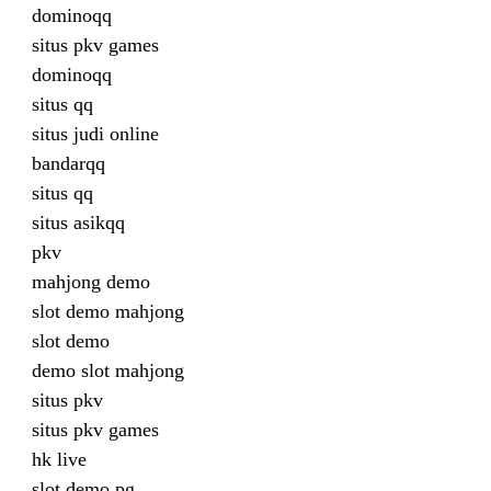
dominoqq
situs pkv games
dominoqq
situs qq
situs judi online
bandarqq
situs qq
situs asikqq
pkv
mahjong demo
slot demo mahjong
slot demo
demo slot mahjong
situs pkv
situs pkv games
hk live
slot demo pg