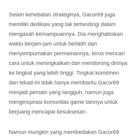
Selain kehebatan strateginya, Gacor69 juga
memiliki dedikasi yang tak tertandingi dalam
mengasah kemampuannya. Dia menghabiskan
waktu berjam-jam untuk berlatih dan
menyempurnakan permainannya, terus mencari
cara untuk meningkatkan dan mendorong dirinya
ke tingkat yang lebih tinggi. Tingkat komitmen
dan tekad ini tidak hanya membantu Gacor69
menjadi pemain yang tangguh, namun juga
menginspirasi komunitas game lainnya untuk
berjuang mencapai kesuksesan.
Namun mungkin yang membedakan Gacor69