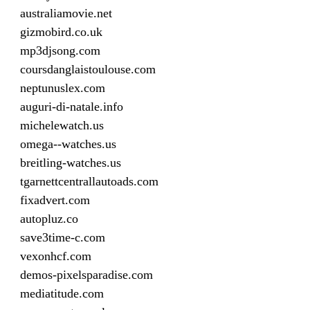
australiamovie.net
gizmobird.co.uk
mp3djsong.com
coursdanglaistoulouse.com
neptunuslex.com
auguri-di-natale.info
michelewatch.us
omega--watches.us
breitling-watches.us
tgarnettcentrallautoads.com
fixadvert.com
autopluz.co
save3time-c.com
vexonhcf.com
demos-pixelsparadise.com
mediatitude.com