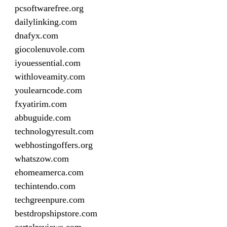
pcsoftwarefree.org
dailylinking.com
dnafyx.com
giocolenuvole.com
iyouessential.com
withloveamity.com
youlearncode.com
fxyatirim.com
abbuguide.com
technologyresult.com
webhostingoffers.org
whatszow.com
ehomeamerca.com
techintendo.com
techgreenpure.com
bestdropshipstore.com