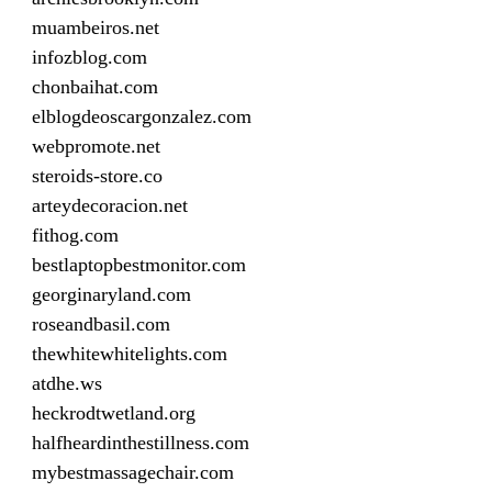
muambeiros.net
infozblog.com
chonbaihat.com
elblogdeoscargonzalez.com
webpromote.net
steroids-store.co
arteydecoracion.net
fithog.com
bestlaptopbestmonitor.com
georginaryland.com
roseandbasil.com
thewhitewhitelights.com
atdhe.ws
heckrodtwetland.org
halfheardinthestillness.com
mybestmassagechair.com