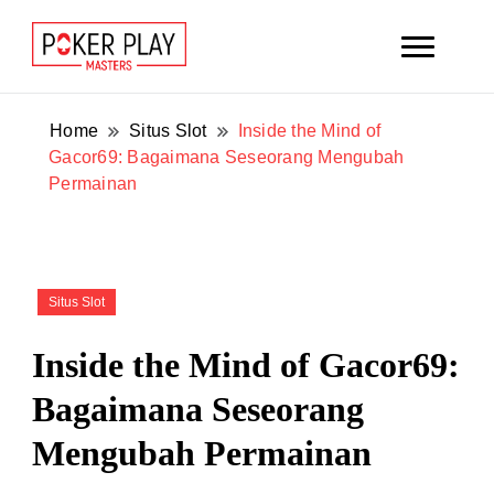
Raih maxwin maksimal malam ini dengan slot gacor
Slot Gacor Malam Ini dari Mahjong
Mahjong Ways ber-RTP tinggi. Slot ini memberikan
Home
Situs Slot
Inside the Mind of
Ways, RTP Tinggi dan Maxwin
peluang menang besar setiap kali bermain.
Gacor69: Bagaimana Seseorang Mengubah
Permainan
Maksimal
Situs Slot
Inside the Mind of Gacor69:
Bagaimana Seseorang
Mengubah Permainan