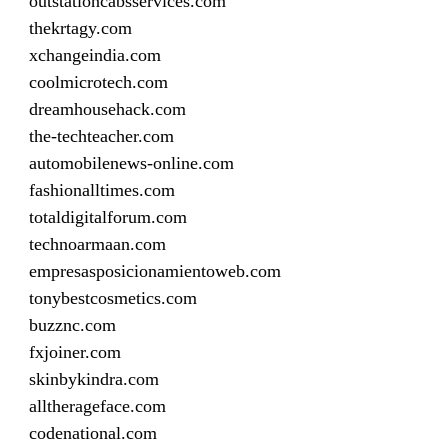
outstationcabsservices.com
thekrtagy.com
xchangeindia.com
coolmicrotech.com
dreamhousehack.com
the-techteacher.com
automobilenews-online.com
fashionalltimes.com
totaldigitalforum.com
technoarmaan.com
empresasposicionamientoweb.com
tonybestcosmetics.com
buzznc.com
fxjoiner.com
skinbykindra.com
alltherageface.com
codenational.com