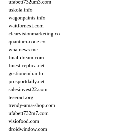
ufabett732um3.com
uskola.info
wagonpaints.info
waitfornext.com
clearvisionmarketing.co
quantum-code.co
whatnews.me
final-dream.com
finest-replica.net
gestioneinh.info
prosportdaily.net
salesinvest22.com
teseract.org
trendy-ama-shop.com
ufabett732m7.com
visiofood.com
droidwindow.com