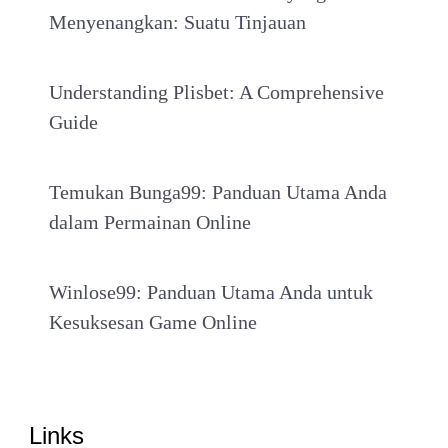
Menyenangkan: Suatu Tinjauan
Understanding Plisbet: A Comprehensive
Guide
Temukan Bunga99: Panduan Utama Anda
dalam Permainan Online
Winlose99: Panduan Utama Anda untuk
Kesuksesan Game Online
Links