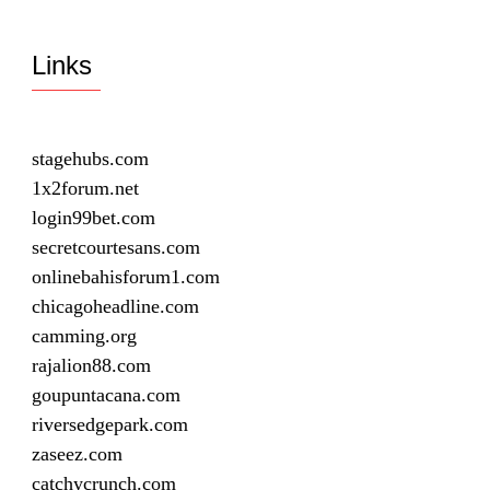
Links
stagehubs.com
1x2forum.net
login99bet.com
secretcourtesans.com
onlinebahisforum1.com
chicagoheadline.com
camming.org
rajalion88.com
goupuntacana.com
riversedgepark.com
zaseez.com
catchycrunch.com