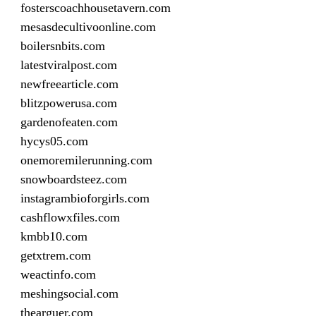
fosterscoachhousetavern.com
mesasdecultivoonline.com
boilersnbits.com
latestviralpost.com
newfreearticle.com
blitzpowerusa.com
gardenofeaten.com
hycys05.com
onemoremilerunning.com
snowboardsteez.com
instagrambioforgirls.com
cashflowxfiles.com
kmbb10.com
getxtrem.com
weactinfo.com
meshingsocial.com
thearguer.com