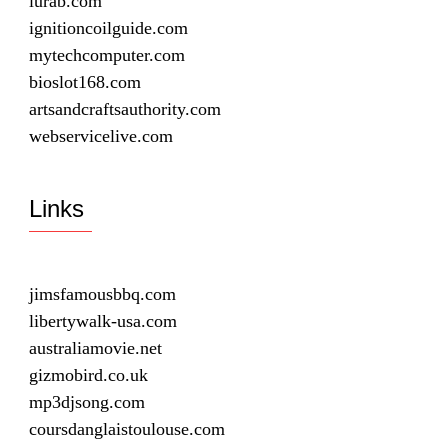
lurab.com
ignitioncoilguide.com
mytechcomputer.com
bioslot168.com
artsandcraftsauthority.com
webservicelive.com
Links
jimsfamousbbq.com
libertywalk-usa.com
australiamovie.net
gizmobird.co.uk
mp3djsong.com
coursdanglaistoulouse.com