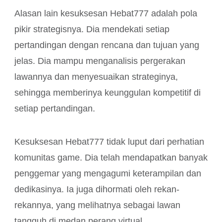
Alasan lain kesuksesan Hebat777 adalah pola
pikir strategisnya. Dia mendekati setiap
pertandingan dengan rencana dan tujuan yang
jelas. Dia mampu menganalisis pergerakan
lawannya dan menyesuaikan strateginya,
sehingga memberinya keunggulan kompetitif di
setiap pertandingan.
Kesuksesan Hebat777 tidak luput dari perhatian
komunitas game. Dia telah mendapatkan banyak
penggemar yang mengagumi keterampilan dan
dedikasinya. Ia juga dihormati oleh rekan-
rekannya, yang melihatnya sebagai lawan
tangguh di medan perang virtual.