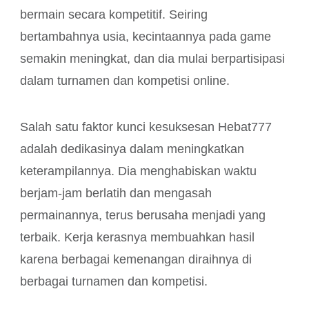
bermain secara kompetitif. Seiring
bertambahnya usia, kecintaannya pada game
semakin meningkat, dan dia mulai berpartisipasi
dalam turnamen dan kompetisi online.
Salah satu faktor kunci kesuksesan Hebat777
adalah dedikasinya dalam meningkatkan
keterampilannya. Dia menghabiskan waktu
berjam-jam berlatih dan mengasah
permainannya, terus berusaha menjadi yang
terbaik. Kerja kerasnya membuahkan hasil
karena berbagai kemenangan diraihnya di
berbagai turnamen dan kompetisi.