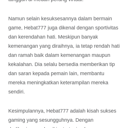
Namun selain kesuksesannya dalam bermain
game, Hebat777 juga dikenal dengan sportivitas
dan kerendahan hati. Meskipun banyak
kemenangan yang diraihnya, ia tetap rendah hati
dan ramah baik dalam kemenangan maupun
kekalahan. Dia selalu bersedia memberikan tip
dan saran kepada pemain lain, membantu
mereka meningkatkan keterampilan mereka
sendiri.
Kesimpulannya, Hebat777 adalah kisah sukses
gaming yang sesungguhnya. Dengan