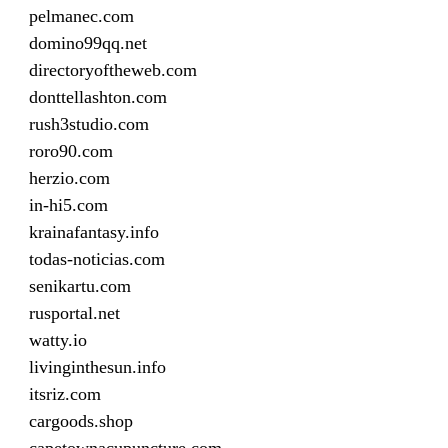
pelmanec.com
domino99qq.net
directoryoftheweb.com
donttellashton.com
rush3studio.com
roro90.com
herzio.com
in-hi5.com
krainafantasy.info
todas-noticias.com
senikartu.com
rusportal.net
watty.io
livinginthesun.info
itsriz.com
cargoods.shop