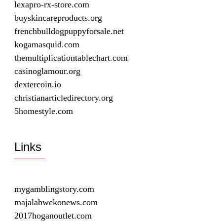
lexapro-rx-store.com
buyskincareproducts.org
frenchbulldogpuppyforsale.net
kogamasquid.com
themultiplicationtablechart.com
casinoglamour.org
dextercoin.io
christianarticledirectory.org
5homestyle.com
Links
mygamblingstory.com
majalahwekonews.com
2017hoganoutlet.com