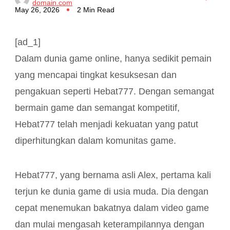
domain.com
May 26, 2026
2 Min Read
[ad_1]
Dalam dunia game online, hanya sedikit pemain
yang mencapai tingkat kesuksesan dan
pengakuan seperti Hebat777. Dengan semangat
bermain game dan semangat kompetitif,
Hebat777 telah menjadi kekuatan yang patut
diperhitungkan dalam komunitas game.
Hebat777, yang bernama asli Alex, pertama kali
terjun ke dunia game di usia muda. Dia dengan
cepat menemukan bakatnya dalam video game
dan mulai mengasah keterampilannya dengan