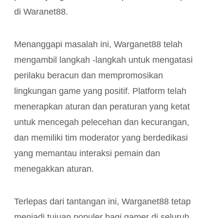
di Waranet88.
Menanggapi masalah ini, Warganet88 telah
mengambil langkah -langkah untuk mengatasi
perilaku beracun dan mempromosikan
lingkungan game yang positif. Platform telah
menerapkan aturan dan peraturan yang ketat
untuk mencegah pelecehan dan kecurangan,
dan memiliki tim moderator yang berdedikasi
yang memantau interaksi pemain dan
menegakkan aturan.
Terlepas dari tantangan ini, Warganet88 tetap
menjadi tujuan populer bagi gamer di seluruh