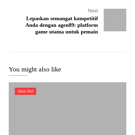
Next
Lepaskan semangat kompetitif
Anda dengan agen89: platform
game utama untuk pemain
You might also like
Situs Slot