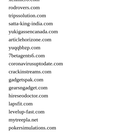
rodrovers.com
tripssolution.com
satta-king-india.com
yukigassencanada.com
articlehorizone.com
yuqqbbzp.com
7betagents6.com
coronavirusuptodate.com
crackinstreams.com
gadgetspak.com
gearsngadget.com
hireseodoctor.com
lapsfit.com
levelup-fast.com
mytreepla.net
pokersimulations.com