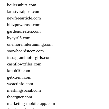
boilersnbits.com
latestviralpost.com
newfreearticle.com
blitzpowerusa.com
gardenofeaten.com
hycys05.com
onemoremilerunning.com
snowboardsteez.com
instagrambioforgirls.com
cashflowxfiles.com
kmbb10.com
getxtrem.com
weactinfo.com
meshingsocial.com
thearguer.com
marketing-mobile-app.com