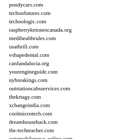
pondycars.com
techonfutures.com
techoologic.com
raspberryketonescanada.org
medihealthrules.com
usathrill.com
vshapedental.com
canfandalucia.org
yourengineguide.com
nybreakings.com
outstationcabsservices.com
thekrtagy.com
xchangeindia.com
coolmicrotech.com
dreamhousehack.com
the-techteacher.com
automobilenews-online.com