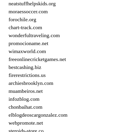
neatstuffhelpskids.org
moraessoccer.com
forochile.org
chart-track.com
wonderfultraveling.com
promocioname.net
wimaxworld.com
freeonlinecricketgames.net
bestcashing.biz
firerestrictions.us
archiesbrooklyn.com
muambeiros.net
infozblog.com
chonbaihat.com
elblogdeoscargonzalez.com
webpromote.net
steroids-store.co