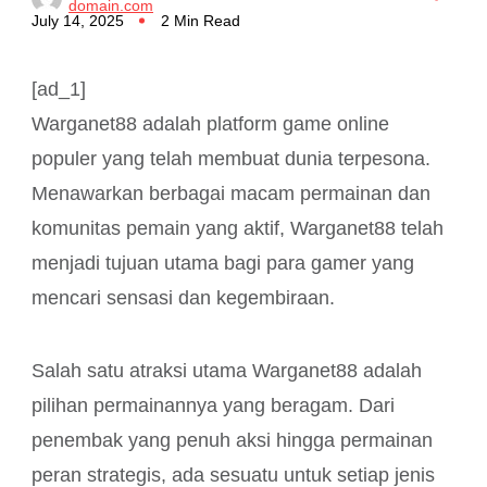
domain.com
July 14, 2025
2 Min Read
[ad_1]
Warganet88 adalah platform game online
populer yang telah membuat dunia terpesona.
Menawarkan berbagai macam permainan dan
komunitas pemain yang aktif, Warganet88 telah
menjadi tujuan utama bagi para gamer yang
mencari sensasi dan kegembiraan.
Salah satu atraksi utama Warganet88 adalah
pilihan permainannya yang beragam. Dari
penembak yang penuh aksi hingga permainan
peran strategis, ada sesuatu untuk setiap jenis