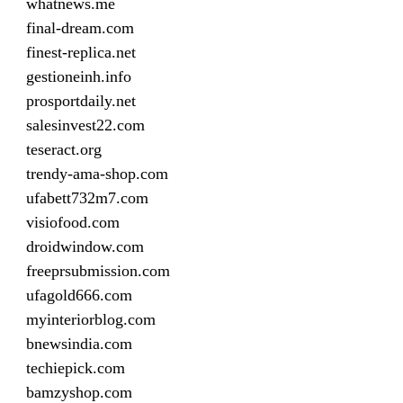
whatnews.me
final-dream.com
finest-replica.net
gestioneinh.info
prosportdaily.net
salesinvest22.com
teseract.org
trendy-ama-shop.com
ufabett732m7.com
visiofood.com
droidwindow.com
freeprsubmission.com
ufagold666.com
myinteriorblog.com
bnewsindia.com
techiepick.com
bamzyshop.com