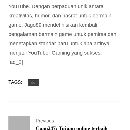
YouTube. Dengan perpaduan unik antara
kreativitas, humor, dan hasrat untuk bermain
game, Jago89 mendefinisikan kembali
pengalaman bermain game untuk pemirsa dan
menetapkan standar baru untuk apa artinya
menjadi YouTuber Gaming yang sukses.
[ad_2]
TAGS:
slot
Previous
Cuan247: Tujuan online terbaik