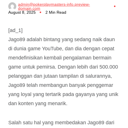
admin@pokerplaymasters-info.preview-
domain.com
August 8, 2025
2 Min Read
[ad_1]
Jago89 adalah bintang yang sedang naik daun
di dunia game YouTube, dan dia dengan cepat
mendefinisikan kembali pengalaman bermain
game untuk pemirsa. Dengan lebih dari 500.000
pelanggan dan jutaan tampilan di salurannya,
Jago89 telah membangun banyak penggemar
yang loyal yang tertarik pada gayanya yang unik
dan konten yang menarik.
Salah satu hal yang membedakan Jago89 dari