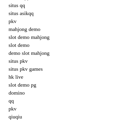
situs qq
situs asikqq
pkv
mahjong demo
slot demo mahjong
slot demo
demo slot mahjong
situs pkv
situs pkv games
hk live
slot demo pg
domino
qq
pkv
qiuqiu