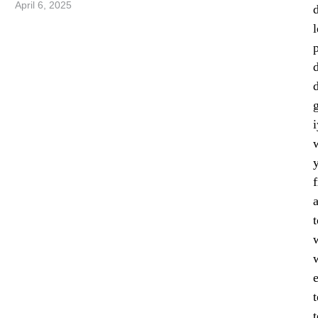
April 6, 2025