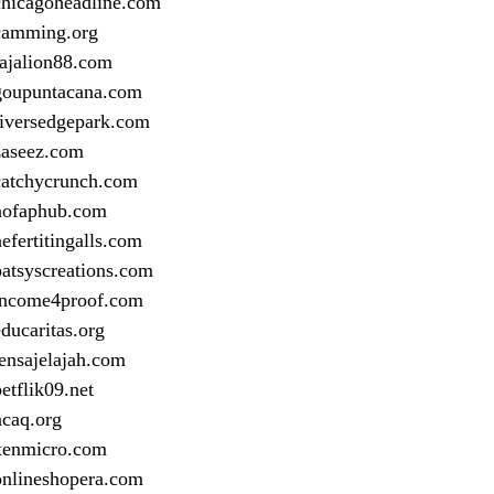
chicagoheadline.com
camming.org
rajalion88.com
goupuntacana.com
riversedgepark.com
zaseez.com
catchycrunch.com
nofaphub.com
nefertitingalls.com
patsyscreations.com
income4proof.com
educaritas.org
lensajelajah.com
etflik09.net
ncaq.org
xenmicro.com
onlineshopera.com