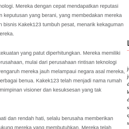
knologi. Mereka dengan cepat mendapatkan reputasi
bilan keputusan yang berani, yang membedakan mereka
aan bisnis Kakek123 tumbuh pesat, menarik kekaguman
ereka.
kekuatan yang patut diperhitungkan. Mereka memiliki
usahaan, mulai dari perusahaan rintisan teknologi
engaruh mereka jauh melampaui negara asal mereka,
 berbagai benua. Kakek123 telah menjadi nama rumah
pemimpinan visioner dan kesuksesan yang tak
ati dan rendah hati, selalu berusaha memberikan
dukung mereka yang membutuhkan. Mereka telah