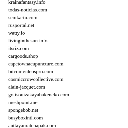
krainafantasy.info
todas-noticias.com
senikartu.com
rusportal.net
watty.io
livinginthesun.info
itsriz.com
cargoods.shop
capetownacupuncture.com
bitcoinvideospro.com
cosmiccrowcollective.com
alain-jacquet.com
gotisouizakayabakeneko.com
meshpoint.me
spongebob.net
busyboxintl.com
auttayanratchapak.com