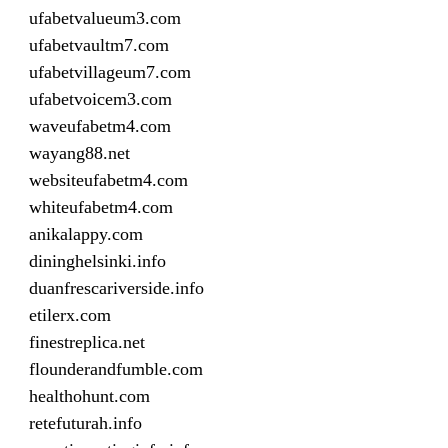
ufabetvalueum3.com
ufabetvaultm7.com
ufabetvillageum7.com
ufabetvoicem3.com
waveufabetm4.com
wayang88.net
websiteufabetm4.com
whiteufabetm4.com
anikalappy.com
dininghelsinki.info
duanfrescariverside.info
etilerx.com
finestreplica.net
flounderandfumble.com
healthohunt.com
retefuturah.info