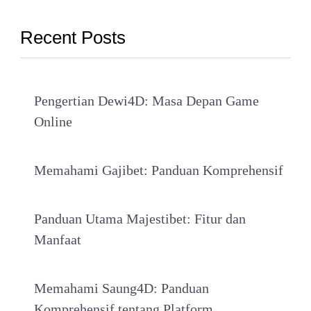
Recent Posts
Pengertian Dewi4D: Masa Depan Game
Online
Memahami Gajibet: Panduan Komprehensif
Panduan Utama Majestibet: Fitur dan
Manfaat
Memahami Saung4D: Panduan
Komprehensif tentang Platform