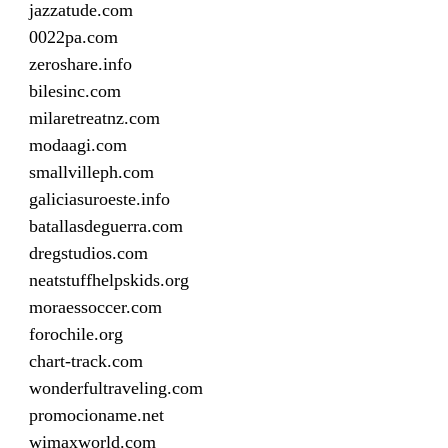
jazzatude.com
0022pa.com
zeroshare.info
bilesinc.com
milaretreatnz.com
modaagi.com
smallvilleph.com
galiciasuroeste.info
batallasdeguerra.com
dregstudios.com
neatstuffhelpskids.org
moraessoccer.com
forochile.org
chart-track.com
wonderfultraveling.com
promocioname.net
wimaxworld.com