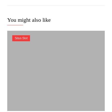
You might also like
Situs Slot