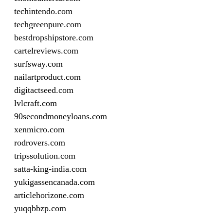
techintendo.com
techgreenpure.com
bestdropshipstore.com
cartelreviews.com
surfsway.com
nailartproduct.com
digitactseed.com
lvlcraft.com
90secondmoneyloans.com
xenmicro.com
rodrovers.com
tripssolution.com
satta-king-india.com
yukigassencanada.com
articlehorizone.com
yuqqbbzp.com