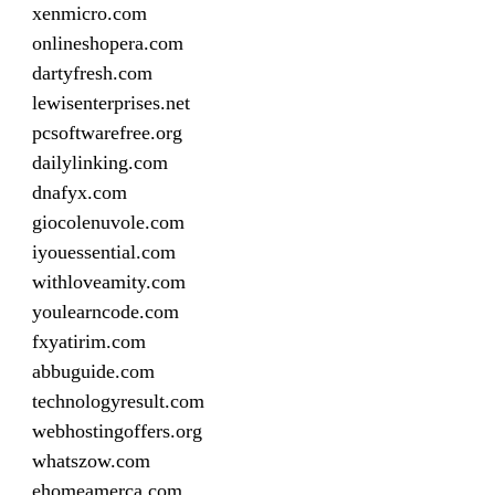
xenmicro.com
onlineshopera.com
dartyfresh.com
lewisenterprises.net
pcsoftwarefree.org
dailylinking.com
dnafyx.com
giocolenuvole.com
iyouessential.com
withloveamity.com
youlearncode.com
fxyatirim.com
abbuguide.com
technologyresult.com
webhostingoffers.org
whatszow.com
ehomeamerca.com