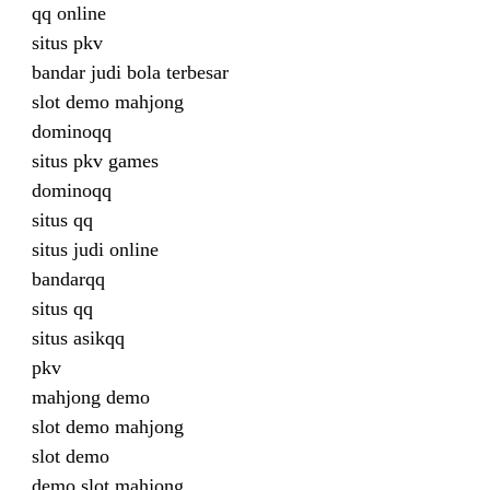
qq online
situs pkv
bandar judi bola terbesar
slot demo mahjong
dominoqq
situs pkv games
dominoqq
situs qq
situs judi online
bandarqq
situs qq
situs asikqq
pkv
mahjong demo
slot demo mahjong
slot demo
demo slot mahjong