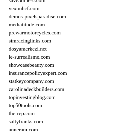
save3time-c.com
vexonhcf.com
demos-pixelsparadise.com
mediatitude.com
prewarmotorcycles.com
simracinglinks.com
dosyamerkezi.net
le-surrealisme.com
showcasebeauty.com
insurancepolicyexpert.com
statkeycompany.com
carolinadeckbuilders.com
topinvestingblog.com
top50tools.com
the-rep.com
saltyfranks.com
annerani.com