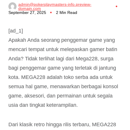
admin@pokerplaymasters-info.preview-
domain.com
September 27, 2025
2 Min Read
[ad_1]
Apakah Anda seorang penggemar game yang
mencari tempat untuk melepaskan gamer batin
Anda? Tidak terlihat lagi dari Mega228, surga
bagi penggemar game yang terletak di jantung
kota. MEGA228 adalah toko serba ada untuk
semua hal game, menawarkan berbagai konsol
game, aksesori, dan permainan untuk segala
usia dan tingkat keterampilan.
Dari klasik retro hingga rilis terbaru, MEGA228