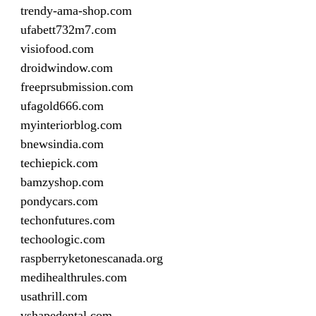
trendy-ama-shop.com
ufabett732m7.com
visiofood.com
droidwindow.com
freeprsubmission.com
ufagold666.com
myinteriorblog.com
bnewsindia.com
techiepick.com
bamzyshop.com
pondycars.com
techonfutures.com
techoologic.com
raspberryketonescanada.org
medihealthrules.com
usathrill.com
vshapedental.com