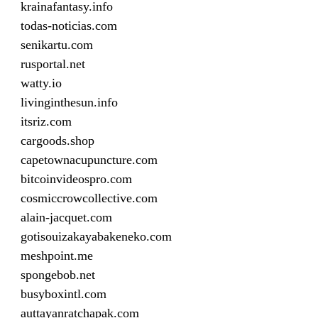
krainafantasy.info
todas-noticias.com
senikartu.com
rusportal.net
watty.io
livinginthesun.info
itsriz.com
cargoods.shop
capetownacupuncture.com
bitcoinvideospro.com
cosmiccrowcollective.com
alain-jacquet.com
gotisouizakayabakeneko.com
meshpoint.me
spongebob.net
busyboxintl.com
auttayanratchapak.com