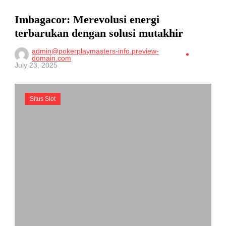
Imbagacor: Merevolusi energi
terbarukan dengan solusi mutakhir
admin@pokerplaymasters-info.preview-
domain.com
July 23, 2025
Situs Slot