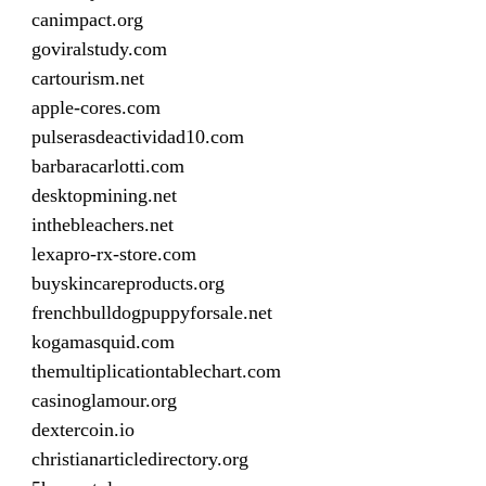
canimpact.org
goviralstudy.com
cartourism.net
apple-cores.com
pulserasdeactividad10.com
barbaracarlotti.com
desktopmining.net
inthebleachers.net
lexapro-rx-store.com
buyskincareproducts.org
frenchbulldogpuppyforsale.net
kogamasquid.com
themultiplicationtablechart.com
casinoglamour.org
dextercoin.io
christianarticledirectory.org