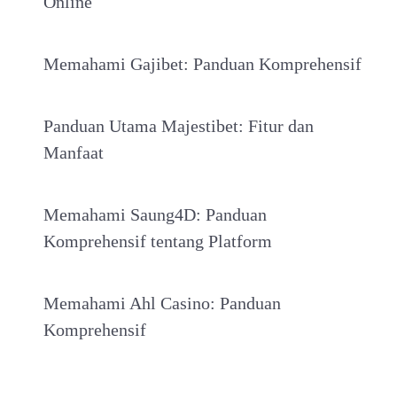
Online
Memahami Gajibet: Panduan Komprehensif
Panduan Utama Majestibet: Fitur dan
Manfaat
Memahami Saung4D: Panduan
Komprehensif tentang Platform
Memahami Ahl Casino: Panduan
Komprehensif