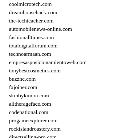
coolmicrotech.com
dreamhousehack.com
the-techteacher.com
automobilenews-online.com
fashionalltimes.com
totaldigitalforum.com
technoarmaan.com
empresasposicionamientoweb.com
tonybestcosmetics.com
buzznc.com
fxjoiner.com
skinbykindra.com
alltherageface.com
codenational.com
progameexplorer.com
rockislandroastery.com
directselling-pro.com