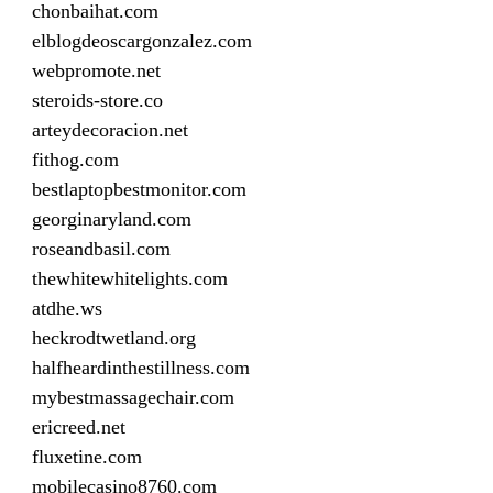
chonbaihat.com
elblogdeoscargonzalez.com
webpromote.net
steroids-store.co
arteydecoracion.net
fithog.com
bestlaptopbestmonitor.com
georginaryland.com
roseandbasil.com
thewhitewhitelights.com
atdhe.ws
heckrodtwetland.org
halfheardinthestillness.com
mybestmassagechair.com
ericreed.net
fluxetine.com
mobilecasino8760.com