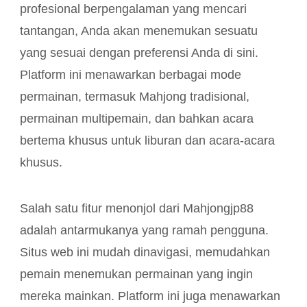
profesional berpengalaman yang mencari
tantangan, Anda akan menemukan sesuatu
yang sesuai dengan preferensi Anda di sini.
Platform ini menawarkan berbagai mode
permainan, termasuk Mahjong tradisional,
permainan multipemain, dan bahkan acara
bertema khusus untuk liburan dan acara-acara
khusus.
Salah satu fitur menonjol dari Mahjongjp88
adalah antarmukanya yang ramah pengguna.
Situs web ini mudah dinavigasi, memudahkan
pemain menemukan permainan yang ingin
mereka mainkan. Platform ini juga menawarkan