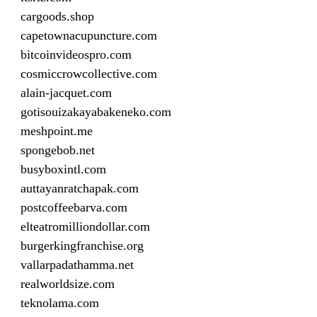
cargoods.shop
capetownacupuncture.com
bitcoinvideospro.com
cosmiccrowcollective.com
alain-jacquet.com
gotisouizakayabakeneko.com
meshpoint.me
spongebob.net
busyboxintl.com
auttayanratchapak.com
postcoffeebarva.com
elteatromilliondollar.com
burgerkingfranchise.org
vallarpadathamma.net
realworldsize.com
teknolama.com