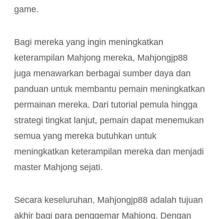
game.
Bagi mereka yang ingin meningkatkan
keterampilan Mahjong mereka, Mahjongjp88
juga menawarkan berbagai sumber daya dan
panduan untuk membantu pemain meningkatkan
permainan mereka. Dari tutorial pemula hingga
strategi tingkat lanjut, pemain dapat menemukan
semua yang mereka butuhkan untuk
meningkatkan keterampilan mereka dan menjadi
master Mahjong sejati.
Secara keseluruhan, Mahjongjp88 adalah tujuan
akhir bagi para penggemar Mahjong. Dengan