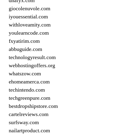
dnafyx.com
giocolenuvole.com
iyouessential.com
withloveamity.com
youlearncode.com
fxyatirim.com
abbuguide.com
technologyresult.com
webhostingoffers.org
whatszow.com
ehomeamerca.com
techintendo.com
techgreenpure.com
bestdropshipstore.com
cartelreviews.com
surfsway.com
nailartproduct.com