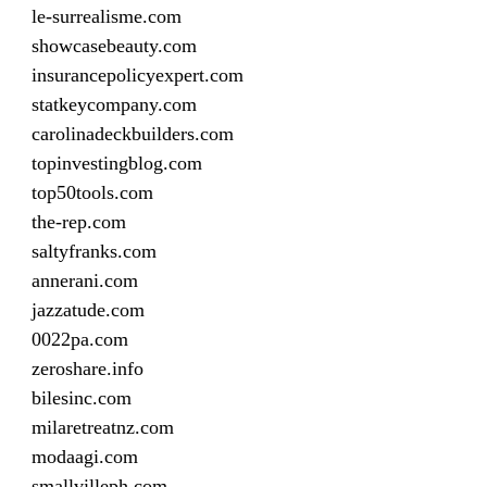
le-surrealisme.com
showcasebeauty.com
insurancepolicyexpert.com
statkeycompany.com
carolinadeckbuilders.com
topinvestingblog.com
top50tools.com
the-rep.com
saltyfranks.com
annerani.com
jazzatude.com
0022pa.com
zeroshare.info
bilesinc.com
milaretreatnz.com
modaagi.com
smallvilleph.com