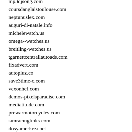
mp3djsong.com
coursdanglaistoulouse.com
neptunuslex.com
auguri-di-natale.info
michelewatch.us
omega--watches.us
breitling-watches.us
tgarnettcentrallautoads.com
fixadvert.com
autopluz.co
save3time-c.com
vexonhcf.com
demos-pixelsparadise.com
mediatitude.com
prewarmotorcycles.com
simracinglinks.com
dosyamerkezi.net