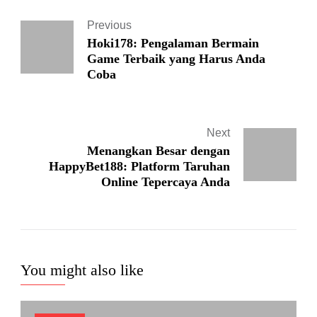
Previous
Hoki178: Pengalaman Bermain
Game Terbaik yang Harus Anda
Coba
Next
Menangkan Besar dengan
HappyBet188: Platform Taruhan
Online Tepercaya Anda
You might also like