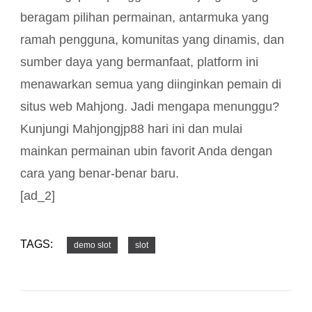
beragam pilihan permainan, antarmuka yang
ramah pengguna, komunitas yang dinamis, dan
sumber daya yang bermanfaat, platform ini
menawarkan semua yang diinginkan pemain di
situs web Mahjong. Jadi mengapa menunggu?
Kunjungi Mahjongjp88 hari ini dan mulai
mainkan permainan ubin favorit Anda dengan
cara yang benar-benar baru.
[ad_2]
TAGS:
demo slot
slot