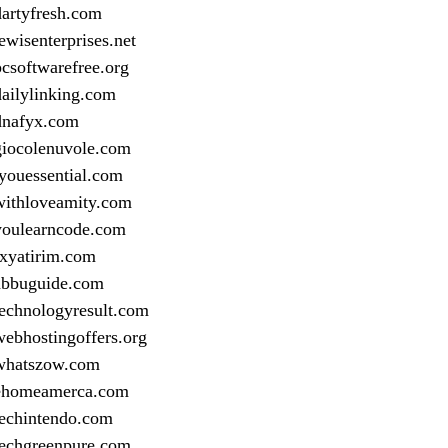
dartyfresh.com
lewisenterprises.net
pcsoftwarefree.org
dailylinking.com
dnafyx.com
giocolenuvole.com
iyouessential.com
withloveamity.com
youlearncode.com
fxyatirim.com
abbuguide.com
technologyresult.com
webhostingoffers.org
whatszow.com
ehomeamerca.com
techintendo.com
techgreenpure.com