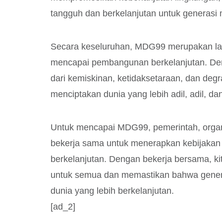
tangguh dan berkelanjutan untuk generasi
Secara keseluruhan, MDG99 merupakan lan
mencapai pembangunan berkelanjutan. De
dari kemiskinan, ketidaksetaraan, dan degra
menciptakan dunia yang lebih adil, adil, d
Untuk mencapai MDG99, pemerintah, organis
bekerja sama untuk menerapkan kebijak
berkelanjutan. Dengan bekerja bersama, k
untuk semua dan memastikan bahwa gener
dunia yang lebih berkelanjutan.
[ad_2]