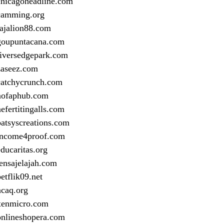
chicagoheadline.com
camming.org
rajalion88.com
goupuntacana.com
riversedgepark.com
zaseez.com
catchycrunch.com
nofaphub.com
nefertitingalls.com
patsyscreations.com
income4proof.com
educaritas.org
lensajelajah.com
etflik09.net
ncaq.org
xenmicro.com
onlineshopera.com