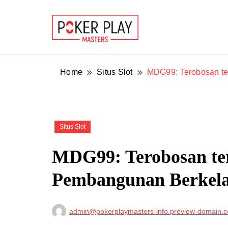
Raih maxwin maksimal malam ini dengan sl
Slot Gacor Malam Ini dari M
Home
Situs Slot
MDG99: Terobosan te
Situs Slot
MDG99: Terobosan te
Pembangunan Berkela
admin@pokerplaymasters-info.preview-domain.