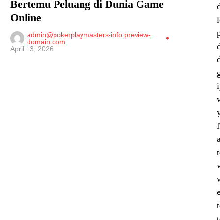
Bertemu Peluang di Dunia Game
Online
admin@pokerplaymasters-info.preview-
domain.com
April 13, 2026