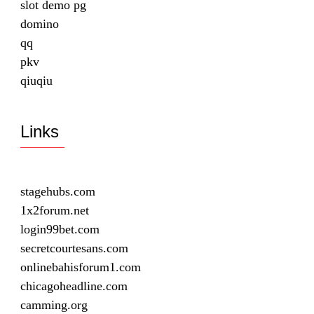
slot demo pg
domino
qq
pkv
qiuqiu
Links
stagehubs.com
1x2forum.net
login99bet.com
secretcourtesans.com
onlinebahisforum1.com
chicagoheadline.com
camming.org