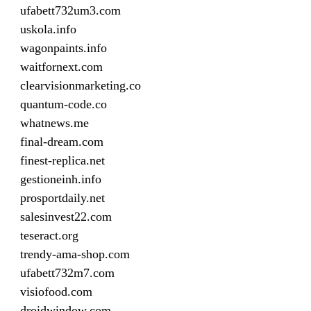
ufabett732um3.com
uskola.info
wagonpaints.info
waitfornext.com
clearvisionmarketing.co
quantum-code.co
whatnews.me
final-dream.com
finest-replica.net
gestioneinh.info
prosportdaily.net
salesinvest22.com
teseract.org
trendy-ama-shop.com
ufabett732m7.com
visiofood.com
droidwindow.com