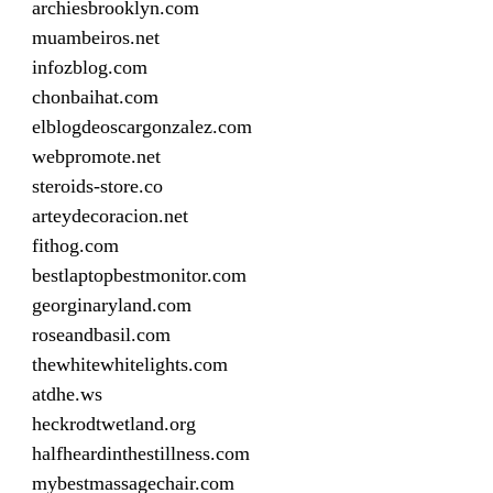
archiesbrooklyn.com
muambeiros.net
infozblog.com
chonbaihat.com
elblogdeoscargonzalez.com
webpromote.net
steroids-store.co
arteydecoracion.net
fithog.com
bestlaptopbestmonitor.com
georginaryland.com
roseandbasil.com
thewhitewhitelights.com
atdhe.ws
heckrodtwetland.org
halfheardinthestillness.com
mybestmassagechair.com