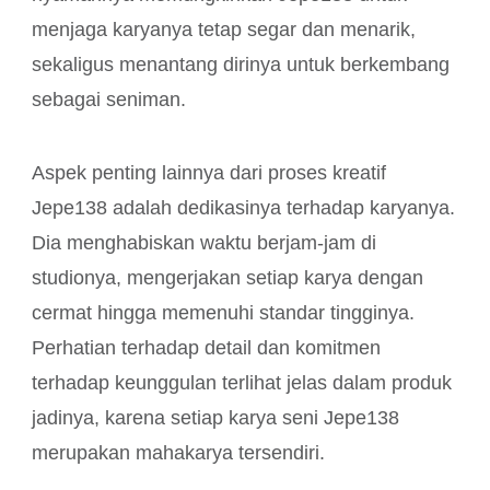
menjaga karyanya tetap segar dan menarik,
sekaligus menantang dirinya untuk berkembang
sebagai seniman.
Aspek penting lainnya dari proses kreatif
Jepe138 adalah dedikasinya terhadap karyanya.
Dia menghabiskan waktu berjam-jam di
studionya, mengerjakan setiap karya dengan
cermat hingga memenuhi standar tingginya.
Perhatian terhadap detail dan komitmen
terhadap keunggulan terlihat jelas dalam produk
jadinya, karena setiap karya seni Jepe138
merupakan mahakarya tersendiri.