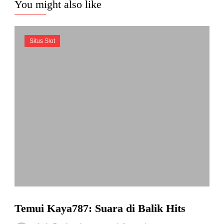
You might also like
Situs Slot
Temui Kaya787: Suara di Balik Hits