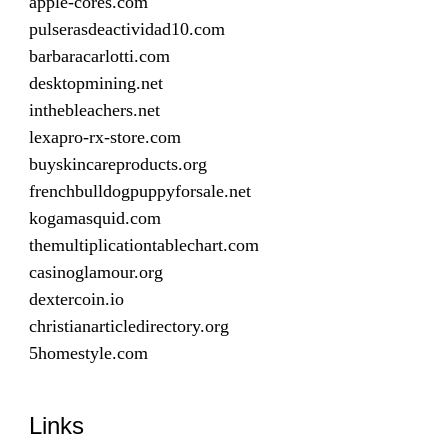
apple-cores.com
pulserasdeactividad10.com
barbaracarlotti.com
desktopmining.net
inthebleachers.net
lexapro-rx-store.com
buyskincareproducts.org
frenchbulldogpuppyforsale.net
kogamasquid.com
themultiplicationtablechart.com
casinoglamour.org
dextercoin.io
christianarticledirectory.org
5homestyle.com
Links