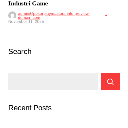
Industri Game
admin@pokerplaymasters-info.preview-
domain.com
November 11, 2025
Search
Recent Posts