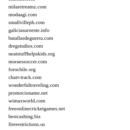
milaretreatnz.com
modaagi.com
smallvilleph.com
galiciasuroeste.info
batallasdeguerra.com
dregstudios.com
neatstuffhelpskids.org
moraessoccer.com
forochile.org
chart-track.com
wonderfultraveling.com
promocioname.net
wimaxworld.com
freeonlinecricketgames.net
bestcashing.biz
firerestrictions.us