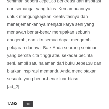
seniman seperti Jepe138 berkreasi dari inspirasi
dan semangat yang tulus. Kemampuannya
untuk mengungkapkan kreativitasnya dan
menerjemahkannya menjadi karya seni yang
menawan benar-benar merupakan sebuah
anugerah, dan kita semua dapat mengambil
pelajaran darinya. Baik Anda seorang seniman
yang bercita-cita tinggi atau sekadar pecinta
seni, ambil satu halaman dari buku Jepe138 dan
biarkan inspirasi memandu Anda menciptakan
sesuatu yang benar-benar luar biasa.
[ad_2]
TAGS:
slot