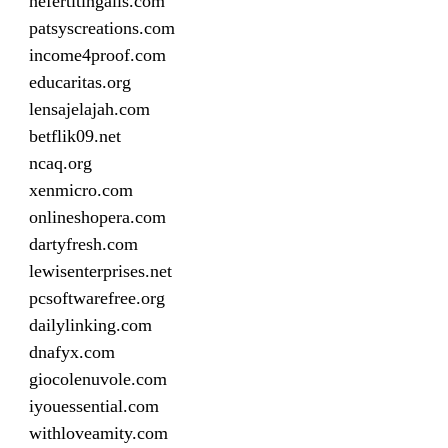
nefertitingalls.com
patsyscreations.com
income4proof.com
educaritas.org
lensajelajah.com
betflik09.net
ncaq.org
xenmicro.com
onlineshopera.com
dartyfresh.com
lewisenterprises.net
pcsoftwarefree.org
dailylinking.com
dnafyx.com
giocolenuvole.com
iyouessential.com
withloveamity.com