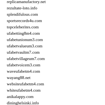
replicamanufactory.net
rezultate-loto.info
splendifulous.com
sportsrecords4u.com
topceleberites.com
ufabetting8m4.com
ufabetunionum3.com
ufabetvalueum3.com
ufabetvaultm7.com
ufabetvillageum7.com
ufabetvoicem3.com
waveufabetm4.com
wayang88.net
websiteufabetm4.com
whiteufabetm4.com
anikalappy.com
dininghelsinki.info