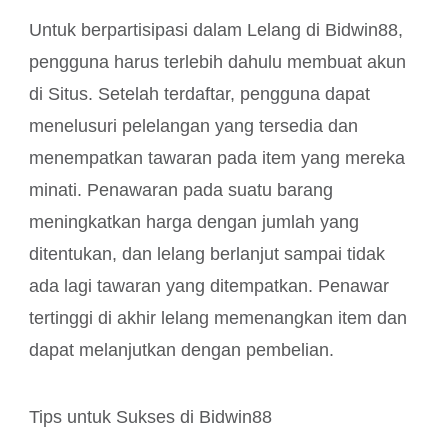
Untuk berpartisipasi dalam Lelang di Bidwin88,
pengguna harus terlebih dahulu membuat akun
di Situs. Setelah terdaftar, pengguna dapat
menelusuri pelelangan yang tersedia dan
menempatkan tawaran pada item yang mereka
minati. Penawaran pada suatu barang
meningkatkan harga dengan jumlah yang
ditentukan, dan lelang berlanjut sampai tidak
ada lagi tawaran yang ditempatkan. Penawar
tertinggi di akhir lelang memenangkan item dan
dapat melanjutkan dengan pembelian.
Tips untuk Sukses di Bidwin88