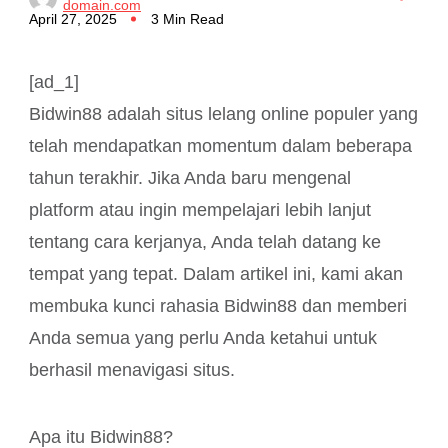
domain.com
April 27, 2025
3 Min Read
[ad_1]
Bidwin88 adalah situs lelang online populer yang
telah mendapatkan momentum dalam beberapa
tahun terakhir. Jika Anda baru mengenal
platform atau ingin mempelajari lebih lanjut
tentang cara kerjanya, Anda telah datang ke
tempat yang tepat. Dalam artikel ini, kami akan
membuka kunci rahasia Bidwin88 dan memberi
Anda semua yang perlu Anda ketahui untuk
berhasil menavigasi situs.
Apa itu Bidwin88?