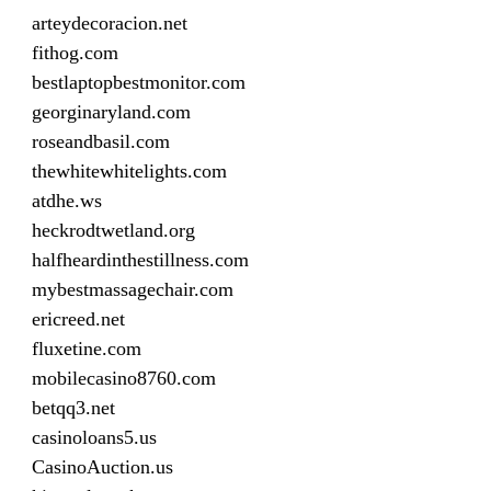
arteydecoracion.net
fithog.com
bestlaptopbestmonitor.com
georginaryland.com
roseandbasil.com
thewhitewhitelights.com
atdhe.ws
heckrodtwetland.org
halfheardinthestillness.com
mybestmassagechair.com
ericreed.net
fluxetine.com
mobilecasino8760.com
betqq3.net
casinoloans5.us
CasinoAuction.us