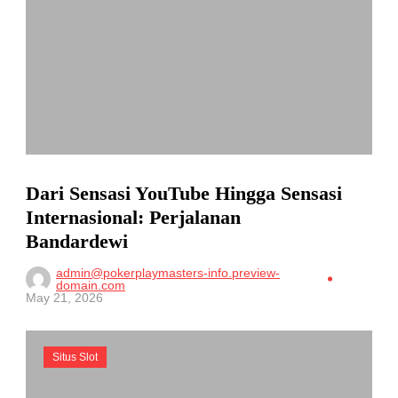
Dari Sensasi YouTube Hingga Sensasi
Internasional: Perjalanan
Bandardewi
admin@pokerplaymasters-info.preview-
domain.com
May 21, 2026
Situs Slot