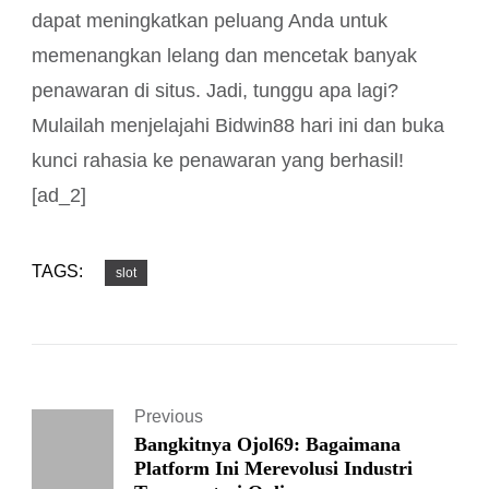
dapat meningkatkan peluang Anda untuk
memenangkan lelang dan mencetak banyak
penawaran di situs. Jadi, tunggu apa lagi?
Mulailah menjelajahi Bidwin88 hari ini dan buka
kunci rahasia ke penawaran yang berhasil!
[ad_2]
TAGS:
slot
Previous
Bangkitnya Ojol69: Bagaimana
Platform Ini Merevolusi Industri