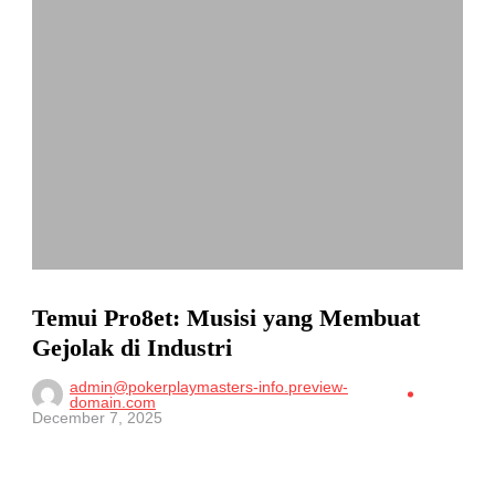
Temui Pro8et: Musisi yang Membuat
Gejolak di Industri
admin@pokerplaymasters-info.preview-
domain.com
December 7, 2025