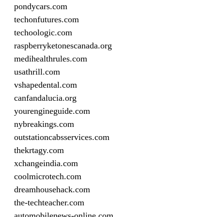
pondycars.com
techonfutures.com
techoologic.com
raspberryketonescanada.org
medihealthrules.com
usathrill.com
vshapedental.com
canfandalucia.org
yourengineguide.com
nybreakings.com
outstationcabsservices.com
thekrtagy.com
xchangeindia.com
coolmicrotech.com
dreamhousehack.com
the-techteacher.com
automobilenews-online.com