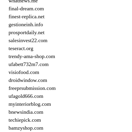
whatnews.me
final-dream.com
finest-replica.net
gestioneinh.info
prosportdaily.net
salesinvest22.com
teseract.org
trendy-ama-shop.com
ufabett732m7.com
visiofood.com
droidwindow.com
freeprsubmission.com
ufagold666.com
myinteriorblog.com
bnewsindia.com
techiepick.com
bamzyshop.com