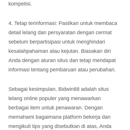
kompetisi.
4. Tetap terinformasi: Pastikan untuk membaca
detail lelang dan persyaratan dengan cermat
sebelum berpartisipasi untuk menghindari
kesalahpahaman atau kejutan. Biasakan diri
Anda dengan aturan situs dan tetap mendapat
informasi tentang pembaruan atau perubahan.
Sebagai kesimpulan, Bidwin88 adalah situs
lelang online populer yang menawarkan
berbagai item untuk penawaran. Dengan
memahami bagaimana platform bekerja dan
mengikuti tips yang disebutkan di atas, Anda