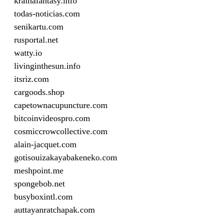
krainafantasy.info
todas-noticias.com
senikartu.com
rusportal.net
watty.io
livinginthesun.info
itsriz.com
cargoods.shop
capetownacupuncture.com
bitcoinvideospro.com
cosmiccrowcollective.com
alain-jacquet.com
gotisouizakayabakeneko.com
meshpoint.me
spongebob.net
busyboxintl.com
auttayanratchapak.com