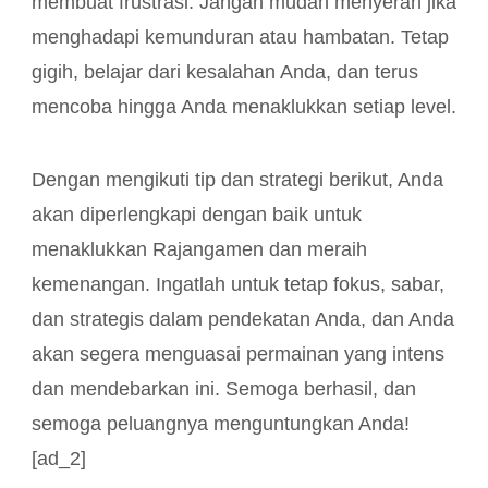
membuat frustrasi. Jangan mudah menyerah jika
menghadapi kemunduran atau hambatan. Tetap
gigih, belajar dari kesalahan Anda, dan terus
mencoba hingga Anda menaklukkan setiap level.
Dengan mengikuti tip dan strategi berikut, Anda
akan diperlengkapi dengan baik untuk
menaklukkan Rajangamen dan meraih
kemenangan. Ingatlah untuk tetap fokus, sabar,
dan strategis dalam pendekatan Anda, dan Anda
akan segera menguasai permainan yang intens
dan mendebarkan ini. Semoga berhasil, dan
semoga peluangnya menguntungkan Anda!
[ad_2]