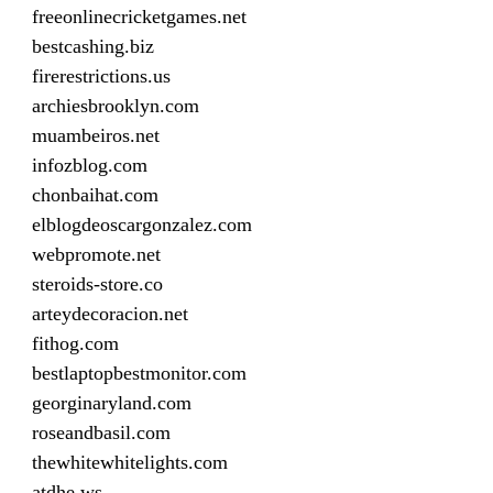
freeonlinecricketgames.net
bestcashing.biz
firerestrictions.us
archiesbrooklyn.com
muambeiros.net
infozblog.com
chonbaihat.com
elblogdeoscargonzalez.com
webpromote.net
steroids-store.co
arteydecoracion.net
fithog.com
bestlaptopbestmonitor.com
georginaryland.com
roseandbasil.com
thewhitewhitelights.com
atdhe.ws