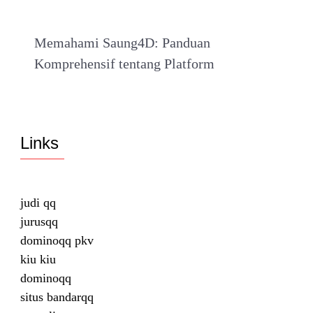
Memahami Saung4D: Panduan
Komprehensif tentang Platform
Links
judi qq
jurusqq
dominoqq pkv
kiu kiu
dominoqq
situs bandarqq