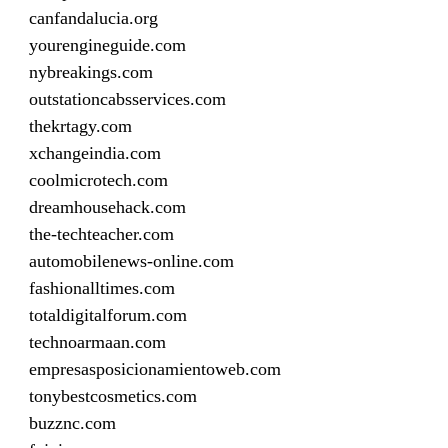
canfandalucia.org
yourengineguide.com
nybreakings.com
outstationcabsservices.com
thekrtagy.com
xchangeindia.com
coolmicrotech.com
dreamhousehack.com
the-techteacher.com
automobilenews-online.com
fashionalltimes.com
totaldigitalforum.com
technoarmaan.com
empresasposicionamientoweb.com
tonybestcosmetics.com
buzznc.com