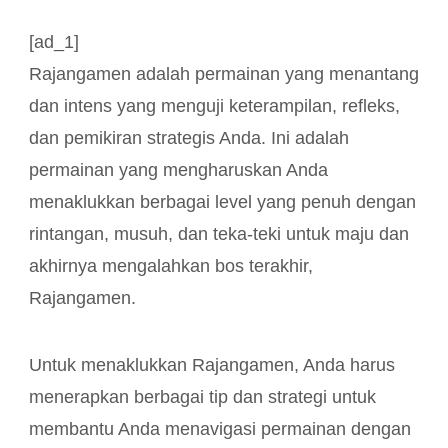
[ad_1]
Rajangamen adalah permainan yang menantang
dan intens yang menguji keterampilan, refleks,
dan pemikiran strategis Anda. Ini adalah
permainan yang mengharuskan Anda
menaklukkan berbagai level yang penuh dengan
rintangan, musuh, dan teka-teki untuk maju dan
akhirnya mengalahkan bos terakhir,
Rajangamen.
Untuk menaklukkan Rajangamen, Anda harus
menerapkan berbagai tip dan strategi untuk
membantu Anda menavigasi permainan dengan