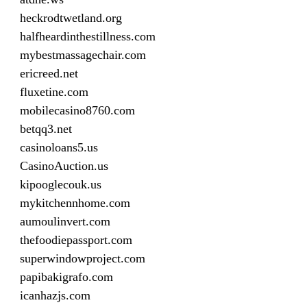
heckrodtwetland.org
halfheardinthestillness.com
mybestmassagechair.com
ericreed.net
fluxetine.com
mobilecasino8760.com
betqq3.net
casinoloans5.us
CasinoAuction.us
kipooglecouk.us
mykitchennhome.com
aumoulinvert.com
thefoodiepassport.com
superwindowproject.com
papibakigrafo.com
icanhazjs.com