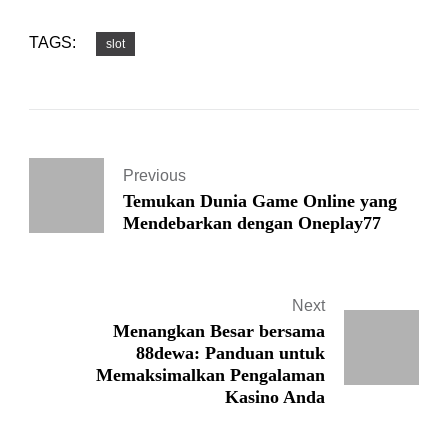
TAGS:
slot
Previous
Temukan Dunia Game Online yang
Mendebarkan dengan Oneplay77
Next
Menangkan Besar bersama
88dewa: Panduan untuk
Memaksimalkan Pengalaman
Kasino Anda