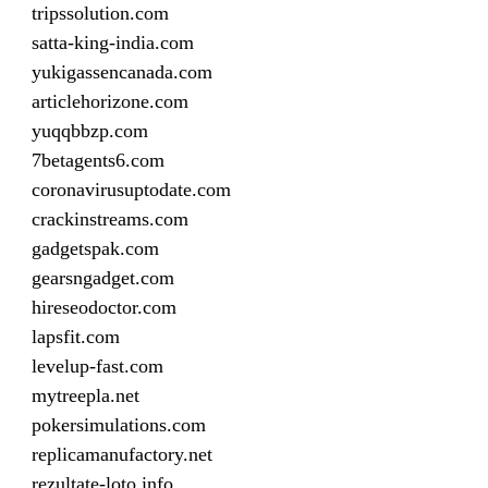
tripssolution.com
satta-king-india.com
yukigassencanada.com
articlehorizone.com
yuqqbbzp.com
7betagents6.com
coronavirusuptodate.com
crackinstreams.com
gadgetspak.com
gearsngadget.com
hireseodoctor.com
lapsfit.com
levelup-fast.com
mytreepla.net
pokersimulations.com
replicamanufactory.net
rezultate-loto.info