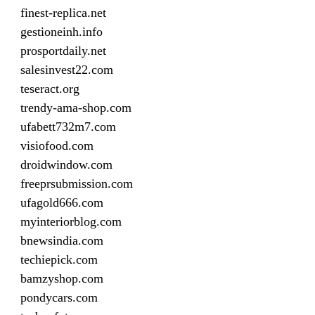
finest-replica.net
gestioneinh.info
prosportdaily.net
salesinvest22.com
teseract.org
trendy-ama-shop.com
ufabett732m7.com
visiofood.com
droidwindow.com
freeprsubmission.com
ufagold666.com
myinteriorblog.com
bnewsindia.com
techiepick.com
bamzyshop.com
pondycars.com