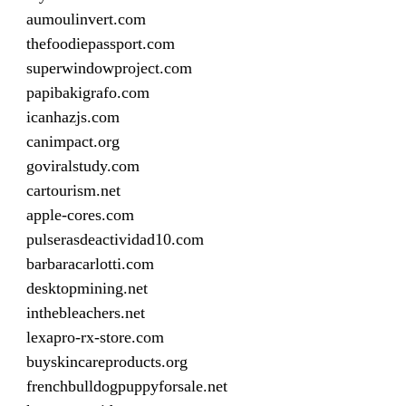
aumoulinvert.com
thefoodiepassport.com
superwindowproject.com
papibakigrafo.com
icanhazjs.com
canimpact.org
goviralstudy.com
cartourism.net
apple-cores.com
pulserasdeactividad10.com
barbaracarlotti.com
desktopmining.net
inthebleachers.net
lexapro-rx-store.com
buyskincareproducts.org
frenchbulldogpuppyforsale.net