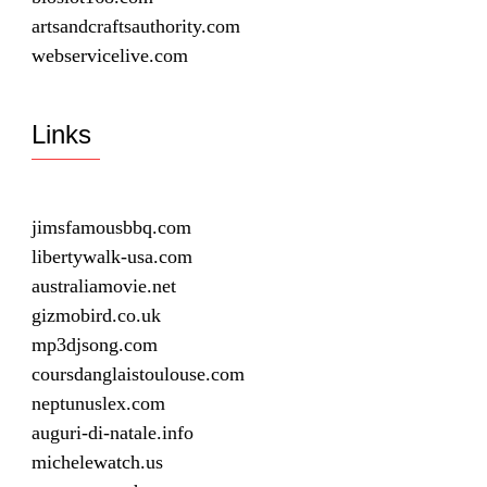
artsandcraftsauthority.com
webservicelive.com
Links
jimsfamousbbq.com
libertywalk-usa.com
australiamovie.net
gizmobird.co.uk
mp3djsong.com
coursdanglaistoulouse.com
neptunuslex.com
auguri-di-natale.info
michelewatch.us