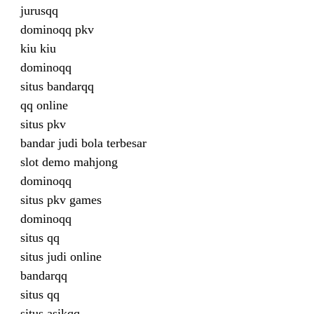
jurusqq
dominoqq pkv
kiu kiu
dominoqq
situs bandarqq
qq online
situs pkv
bandar judi bola terbesar
slot demo mahjong
dominoqq
situs pkv games
dominoqq
situs qq
situs judi online
bandarqq
situs qq
situs asikqq