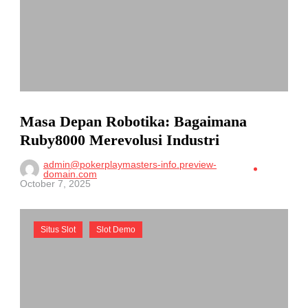
Masa Depan Robotika: Bagaimana
Ruby8000 Merevolusi Industri
admin@pokerplaymasters-info.preview-
domain.com
October 7, 2025
Situs Slot
Slot Demo