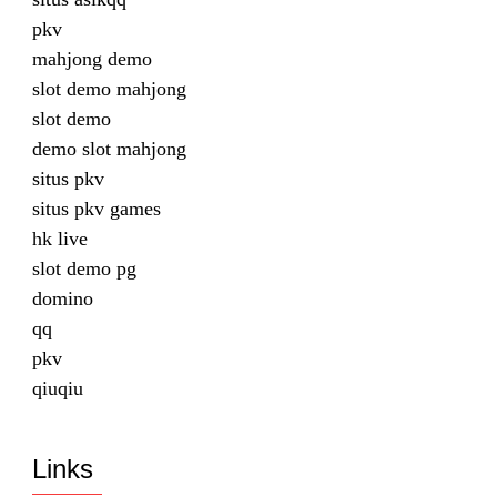
pkv
mahjong demo
slot demo mahjong
slot demo
demo slot mahjong
situs pkv
situs pkv games
hk live
slot demo pg
domino
qq
pkv
qiuqiu
Links