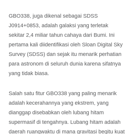
GBO338, juga dikenal sebagai SDSS
J0914+0853, adalah galaksi yang terletak
sekitar 2,4 miliar tahun cahaya dari Bumi. Ini
pertama kali diidentifikasi oleh Sloan Digital Sky
Survey (SDSS) dan sejak itu menarik perhatian
para astronom di seluruh dunia karena sifatnya
yang tidak biasa.
Salah satu fitur GBO338 yang paling menarik
adalah kecerahannya yang ekstrem, yang
dianggap disebabkan oleh lubang hitam
supermasif di tengahnya. Lubang hitam adalah
daerah ruangwaktu di mana gravitasi begitu kuat