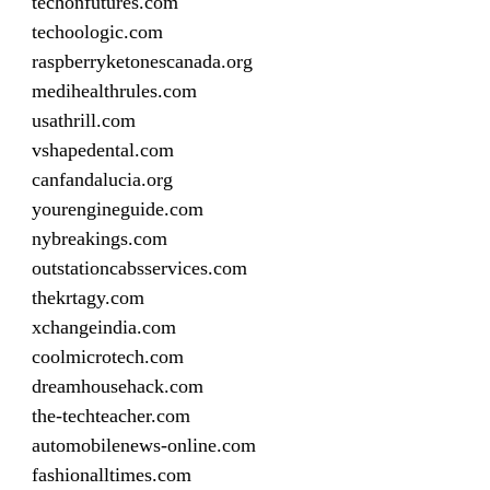
techonfutures.com
techoologic.com
raspberryketonescanada.org
medihealthrules.com
usathrill.com
vshapedental.com
canfandalucia.org
yourengineguide.com
nybreakings.com
outstationcabsservices.com
thekrtagy.com
xchangeindia.com
coolmicrotech.com
dreamhousehack.com
the-techteacher.com
automobilenews-online.com
fashionalltimes.com