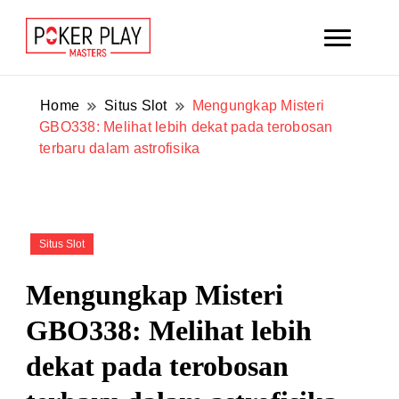
Raih maxwin maksimal malam ini dengan slot gacor
Slot Gacor Malam Ini dari Mahjong
Mahjong Ways ber-RTP tinggi. Slot ini memberikan
Home
Situs Slot
Mengungkap Misteri
Ways, RTP Tinggi dan Maxwin
peluang menang besar setiap kali bermain.
GBO338: Melihat lebih dekat pada terobosan
terbaru dalam astrofisika
Maksimal
Situs Slot
Mengungkap Misteri
GBO338: Melihat lebih
dekat pada terobosan