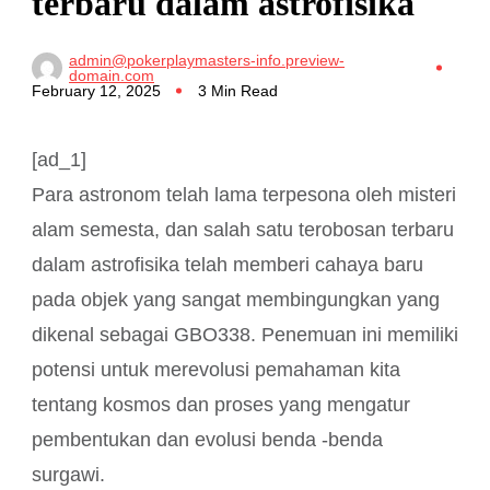
terbaru dalam astrofisika
admin@pokerplaymasters-info.preview-
domain.com
February 12, 2025
3 Min Read
[ad_1]
Para astronom telah lama terpesona oleh misteri
alam semesta, dan salah satu terobosan terbaru
dalam astrofisika telah memberi cahaya baru
pada objek yang sangat membingungkan yang
dikenal sebagai GBO338. Penemuan ini memiliki
potensi untuk merevolusi pemahaman kita
tentang kosmos dan proses yang mengatur
pembentukan dan evolusi benda -benda
surgawi.