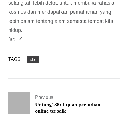
selangkah lebih dekat untuk membuka rahasia
kosmos dan mendapatkan pemahaman yang
lebih dalam tentang alam semesta tempat kita
hidup.
[ad_2]
TAGS:
slot
Previous
Untung138: tujuan perjudian
online terbaik