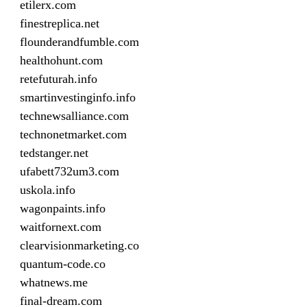
etilerx.com
finestreplica.net
flounderandfumble.com
healthohunt.com
retefuturah.info
smartinvestinginfo.info
technewsalliance.com
technonetmarket.com
tedstanger.net
ufabett732um3.com
uskola.info
wagonpaints.info
waitfornext.com
clearvisionmarketing.co
quantum-code.co
whatnews.me
final-dream.com