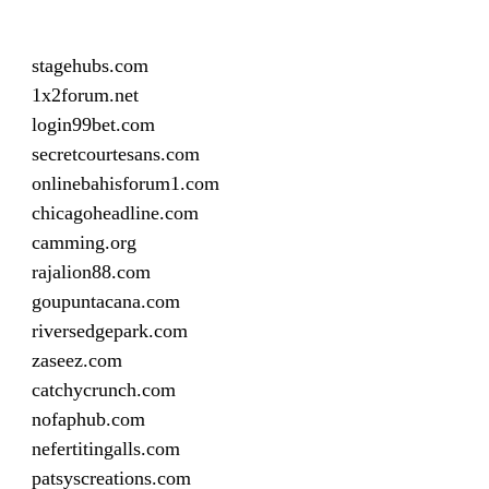
stagehubs.com
1x2forum.net
login99bet.com
secretcourtesans.com
onlinebahisforum1.com
chicagoheadline.com
camming.org
rajalion88.com
goupuntacana.com
riversedgepark.com
zaseez.com
catchycrunch.com
nofaphub.com
nefertitingalls.com
patsyscreations.com