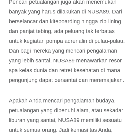
Pencari petualangan juga akan menemukan
banyak yang harus dilakukan di NUSA89. Dari
berselancar dan kiteboarding hingga zip-lining
dan panjat tebing, ada peluang tak terbatas
untuk kegiatan pompa adrenalin di pulau-pulau.
Dan bagi mereka yang mencari pengalaman
yang lebih santai, NUSA89 menawarkan resor
spa kelas dunia dan retret kesehatan di mana
pengunjung dapat bersantai dan meremajakan.
Apakah Anda mencari pengalaman budaya,
petualangan yang dipenuhi alam, atau sekadar
liburan yang santai, NUSA89 memiliki sesuatu
untuk semua orang. Jadi kemasi tas Anda,