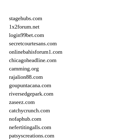
stagehubs.com
1x2forum.net
login99bet.com
secretcourtesans.com
onlinebahisforum1.com
chicagoheadline.com
camming.org
rajalion88.com
goupuntacana.com
riversedgepark.com
zaseez.com
catchycrunch.com
nofaphub.com
nefertitingalls.com
patsyscreations.com