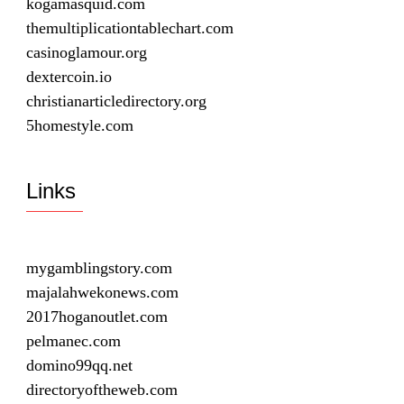
kogamasquid.com
themultiplicationtablechart.com
casinoglamour.org
dextercoin.io
christianarticledirectory.org
5homestyle.com
Links
mygamblingstory.com
majalahwekonews.com
2017hoganoutlet.com
pelmanec.com
domino99qq.net
directoryoftheweb.com