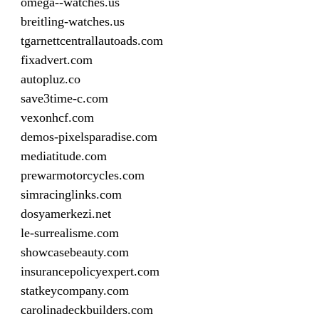
omega--watches.us
breitling-watches.us
tgarnettcentrallautoads.com
fixadvert.com
autopluz.co
save3time-c.com
vexonhcf.com
demos-pixelsparadise.com
mediatitude.com
prewarmotorcycles.com
simracinglinks.com
dosyamerkezi.net
le-surrealisme.com
showcasebeauty.com
insurancepolicyexpert.com
statkeycompany.com
carolinadeckbuilders.com