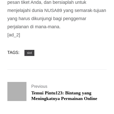
pesan tiket Anda, dan bersiaplah untuk
menjelajahi dunia NUSA89 yang semarak-tujuan
yang harus dikunjungi bagi penggemar
perjalanan di mana-mana.
[ad_2]
TAGS:
slot
Previous
Temui Pintu123: Bintang yang
Meningkatnya Permainan Online