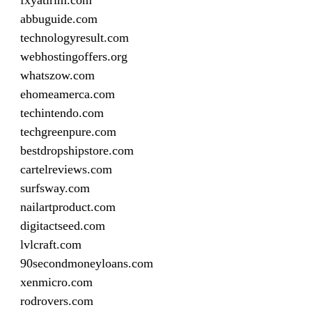
fxyatirim.com
abbuguide.com
technologyresult.com
webhostingoffers.org
whatszow.com
ehomeamerca.com
techintendo.com
techgreenpure.com
bestdropshipstore.com
cartelreviews.com
surfsway.com
nailartproduct.com
digitactseed.com
lvlcraft.com
90secondmoneyloans.com
xenmicro.com
rodrovers.com