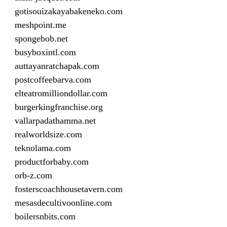
gotisouizakayabakeneko.com
meshpoint.me
spongebob.net
busyboxintl.com
auttayanratchapak.com
postcoffeebarva.com
elteatromilliondollar.com
burgerkingfranchise.org
vallarpadathamma.net
realworldsize.com
teknolama.com
productforbaby.com
orb-z.com
fosterscoachhousetavern.com
mesasdecultivoonline.com
boilersnbits.com