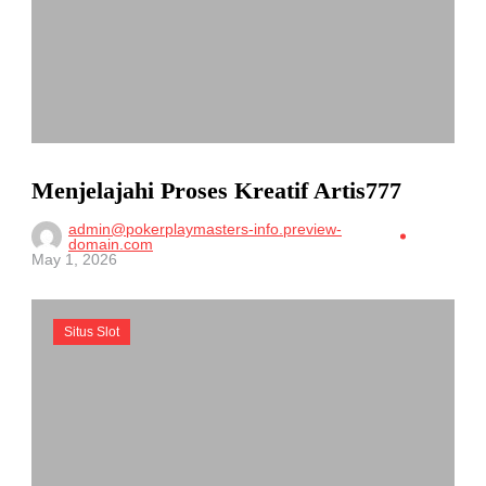
Menjelajahi Proses Kreatif Artis777
admin@pokerplaymasters-info.preview-
domain.com
May 1, 2026
Situs Slot