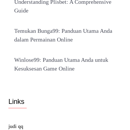
Understanding Plisbet: A Comprehensive
Guide
Temukan Bunga99: Panduan Utama Anda
dalam Permainan Online
Winlose99: Panduan Utama Anda untuk
Kesuksesan Game Online
Links
judi qq