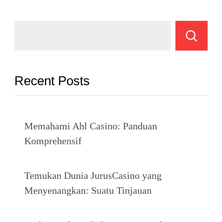
Recent Posts
Memahami Ahl Casino: Panduan
Komprehensif
Temukan Dunia JurusCasino yang
Menyenangkan: Suatu Tinjauan