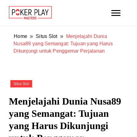
Raih maxwin maksimal malam ini dengan slot gacor
Slot Gacor Malam Ini dari Mahjong
Mahjong Ways ber-RTP tinggi. Slot ini memberikan
Home
Situs Slot
Menjelajahi Dunia
Ways, RTP Tinggi dan Maxwin
peluang menang besar setiap kali bermain.
Nusa89 yang Semangat: Tujuan yang Harus
Dikunjungi untuk Penggemar Perjalanan
Maksimal
Situs Slot
Menjelajahi Dunia Nusa89
yang Semangat: Tujuan
yang Harus Dikunjungi