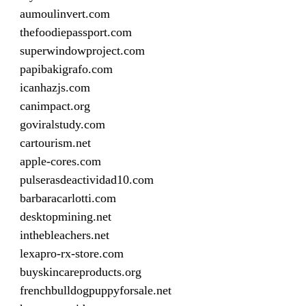
aumoulinvert.com
thefoodiepassport.com
superwindowproject.com
papibakigrafo.com
icanhazjs.com
canimpact.org
goviralstudy.com
cartourism.net
apple-cores.com
pulserasdeactividad10.com
barbaracarlotti.com
desktopmining.net
inthebleachers.net
lexapro-rx-store.com
buyskincareproducts.org
frenchbulldogpuppyforsale.net