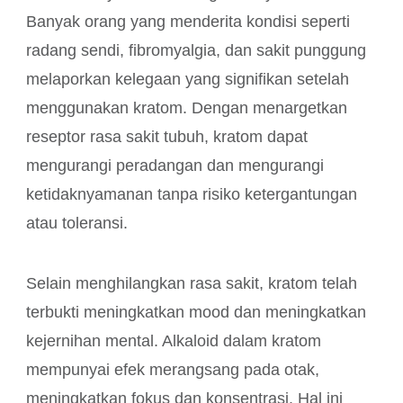
Banyak orang yang menderita kondisi seperti
radang sendi, fibromyalgia, dan sakit punggung
melaporkan kelegaan yang signifikan setelah
menggunakan kratom. Dengan menargetkan
reseptor rasa sakit tubuh, kratom dapat
mengurangi peradangan dan mengurangi
ketidaknyamanan tanpa risiko ketergantungan
atau toleransi.
Selain menghilangkan rasa sakit, kratom telah
terbukti meningkatkan mood dan meningkatkan
kejernihan mental. Alkaloid dalam kratom
mempunyai efek merangsang pada otak,
meningkatkan fokus dan konsentrasi. Hal ini