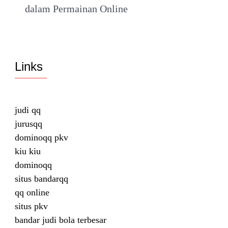
dalam Permainan Online
Links
judi qq
jurusqq
dominoqq pkv
kiu kiu
dominoqq
situs bandarqq
qq online
situs pkv
bandar judi bola terbesar