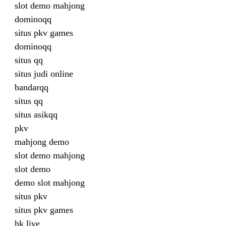
slot demo mahjong
dominoqq
situs pkv games
dominoqq
situs qq
situs judi online
bandarqq
situs qq
situs asikqq
pkv
mahjong demo
slot demo mahjong
slot demo
demo slot mahjong
situs pkv
situs pkv games
hk live