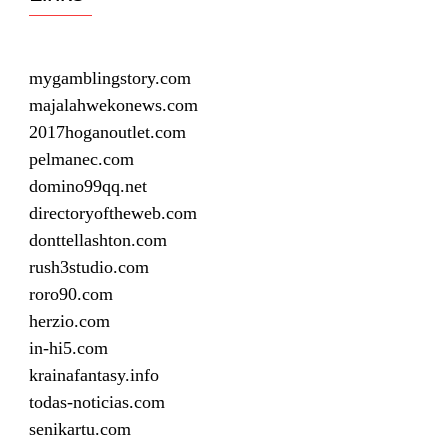
mygamblingstory.com
majalahwekonews.com
2017hoganoutlet.com
pelmanec.com
domino99qq.net
directoryoftheweb.com
donttellashton.com
rush3studio.com
roro90.com
herzio.com
in-hi5.com
krainafantasy.info
todas-noticias.com
senikartu.com