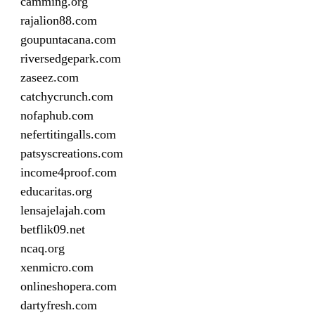
camming.org
rajalion88.com
goupuntacana.com
riversedgepark.com
zaseez.com
catchycrunch.com
nofaphub.com
nefertitingalls.com
patsyscreations.com
income4proof.com
educaritas.org
lensajelajah.com
betflik09.net
ncaq.org
xenmicro.com
onlineshopera.com
dartyfresh.com