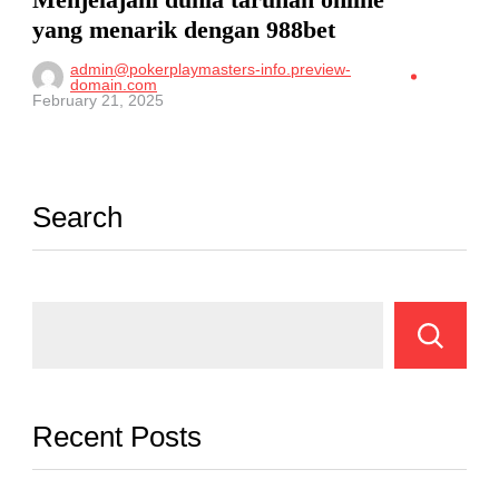
yang menarik dengan 988bet
admin@pokerplaymasters-info.preview-
domain.com
February 21, 2025
Search
Recent Posts