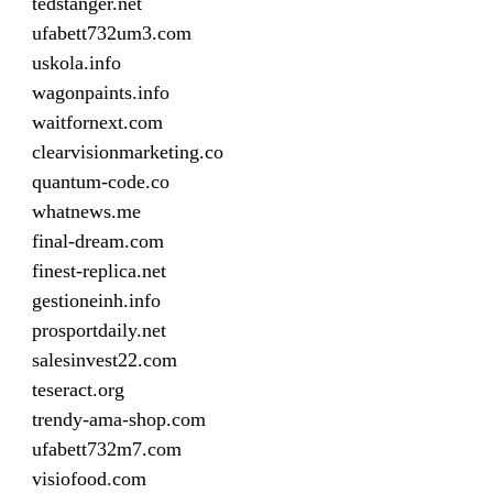
tedstanger.net
ufabett732um3.com
uskola.info
wagonpaints.info
waitfornext.com
clearvisionmarketing.co
quantum-code.co
whatnews.me
final-dream.com
finest-replica.net
gestioneinh.info
prosportdaily.net
salesinvest22.com
teseract.org
trendy-ama-shop.com
ufabett732m7.com
visiofood.com