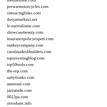
mediatitude.com
prewarmotorcycles.com
simracinglinks.com
dosyamerkezi.net
le-surrealisme.com
showcasebeauty.com
insurancepolicyexpert.com
statkeycompany.com
carolinadeckbuilders.com
topinvestingblog.com
top50tools.com
the-rep.com
saltyfranks.com
annerani.com
jazzatude.com
0022pa.com
zeroshare.info