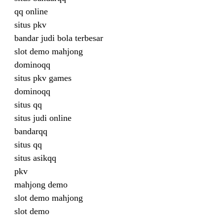
qq online
situs pkv
bandar judi bola terbesar
slot demo mahjong
dominoqq
situs pkv games
dominoqq
situs qq
situs judi online
bandarqq
situs qq
situs asikqq
pkv
mahjong demo
slot demo mahjong
slot demo