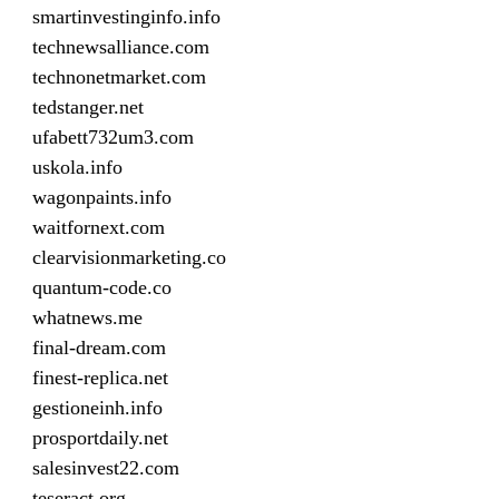
smartinvestinginfo.info
technewsalliance.com
technonetmarket.com
tedstanger.net
ufabett732um3.com
uskola.info
wagonpaints.info
waitfornext.com
clearvisionmarketing.co
quantum-code.co
whatnews.me
final-dream.com
finest-replica.net
gestioneinh.info
prosportdaily.net
salesinvest22.com
teseract.org