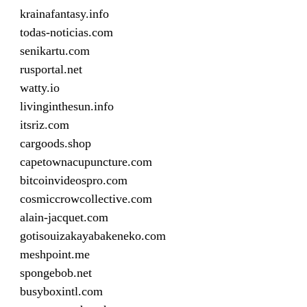
krainafantasy.info
todas-noticias.com
senikartu.com
rusportal.net
watty.io
livinginthesun.info
itsriz.com
cargoods.shop
capetownacupuncture.com
bitcoinvideospro.com
cosmiccrowcollective.com
alain-jacquet.com
gotisouizakayabakeneko.com
meshpoint.me
spongebob.net
busyboxintl.com