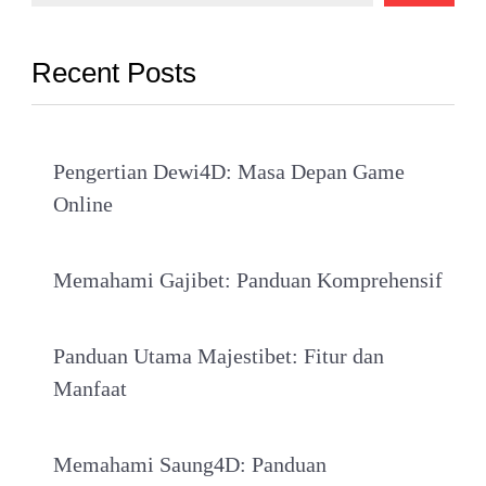
Recent Posts
Pengertian Dewi4D: Masa Depan Game
Online
Memahami Gajibet: Panduan Komprehensif
Panduan Utama Majestibet: Fitur dan
Manfaat
Memahami Saung4D: Panduan