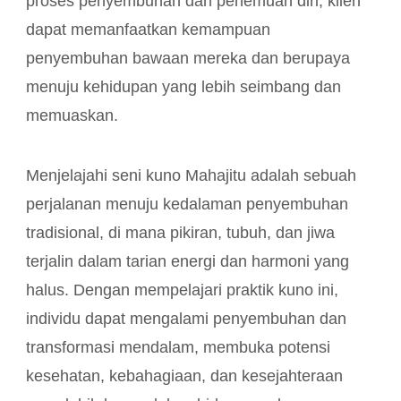
proses penyembuhan dan penemuan diri, klien
dapat memanfaatkan kemampuan
penyembuhan bawaan mereka dan berupaya
menuju kehidupan yang lebih seimbang dan
memuaskan.
Menjelajahi seni kuno Mahajitu adalah sebuah
perjalanan menuju kedalaman penyembuhan
tradisional, di mana pikiran, tubuh, dan jiwa
terjalin dalam tarian energi dan harmoni yang
halus. Dengan mempelajari praktik kuno ini,
individu dapat mengalami penyembuhan dan
transformasi mendalam, membuka potensi
kesehatan, kebahagiaan, dan kesejahteraan