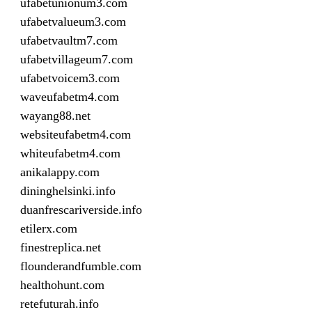
ufabetunionum3.com
ufabetvalueum3.com
ufabetvaultm7.com
ufabetvillageum7.com
ufabetvoicem3.com
waveufabetm4.com
wayang88.net
websiteufabetm4.com
whiteufabetm4.com
anikalappy.com
dininghelsinki.info
duanfrescariverside.info
etilerx.com
finestreplica.net
flounderandfumble.com
healthohunt.com
retefuturah.info