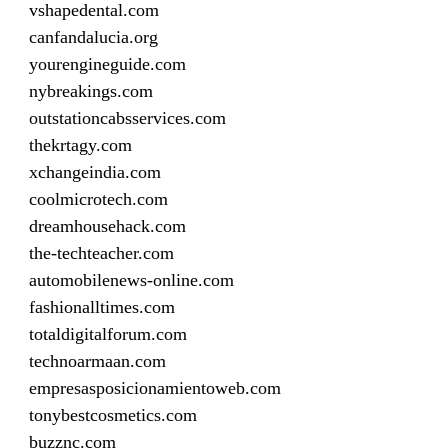
vshapedental.com
canfandalucia.org
yourengineguide.com
nybreakings.com
outstationcabsservices.com
thekrtagy.com
xchangeindia.com
coolmicrotech.com
dreamhousehack.com
the-techteacher.com
automobilenews-online.com
fashionalltimes.com
totaldigitalforum.com
technoarmaan.com
empresasposicionamientoweb.com
tonybestcosmetics.com
buzznc.com