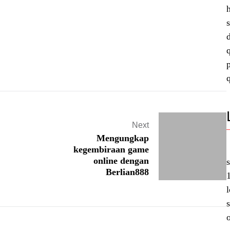
Next
Mengungkap
kegembiraan game
online dengan
Berlian888