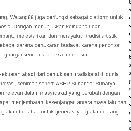
ng, Watang88 juga berfungsi sebagai platform untuk
esia. Dengan menunjukkan keindahan dan
antu melestarikan dan merayakan tradisi artistik
s
i sebagai sarana pertukaran budaya, karena penonton
s
nghargai seni unik boneka Indonesia.
s
s
kuatan abadi dari bentuk seni tradisional di dunia
inovasi, seniman seperti ASEP Sunandar Sunarya
dan relevan dalam masyarakat yang berubah dengan
dapat menjembatani kesenjangan antara masa lalu dan
g akan bertahan untuk generasi yang akan datang.