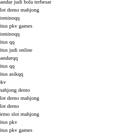
bandar judi bola terbesar
slot demo mahjong
dominoqq
situs pkv games
dominoqq
itus qq
itus judi online
bandarqq
itus qq
itus asikqq
pkv
mahjong demo
slot demo mahjong
slot demo
demo slot mahjong
situs pkv
situs pkv games