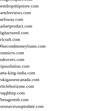
bestdropshipstore.com
cartelreviews.com
surfsway.com
nailartproduct.com
digitactseed.com
lvlcraft.com
90secondmoneyloans.com
xenmicro.com
rodrovers.com
tripssolution.com
satta-king-india.com
yukigassencanada.com
articlehorizone.com
yuqqbbzp.com
7betagents6.com
coronavirusuptodate.com