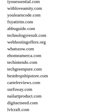
iyouessential.com
withloveamity.com
youlearncode.com
fxyatirim.com
abbuguide.com
technologyresult.com
webhostingoffers.org
whatszow.com
ehomeamerca.com
techintendo.com
techgreenpure.com
bestdropshipstore.com
cartelreviews.com
surfsway.com
nailartproduct.com
digitactseed.com
lvlcraft.com