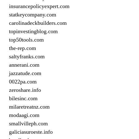
insurancepolicyexpert.com
statkeycompany.com
carolinadeckbuilders.com
topinvestingblog.com
top50tools.com
the-rep.com
saltyfranks.com
annerani.com
jazzatude.com
0022pa.com
zeroshare.info
bilesinc.com
milaretreatnz.com
modaagi.com
smallvilleph.com
galiciasuroeste.info