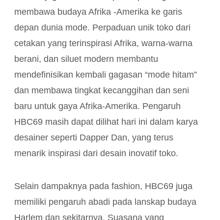
membawa budaya Afrika -Amerika ke garis
depan dunia mode. Perpaduan unik toko dari
cetakan yang terinspirasi Afrika, warna-warna
berani, dan siluet modern membantu
mendefinisikan kembali gagasan “mode hitam”
dan membawa tingkat kecanggihan dan seni
baru untuk gaya Afrika-Amerika. Pengaruh
HBC69 masih dapat dilihat hari ini dalam karya
desainer seperti Dapper Dan, yang terus
menarik inspirasi dari desain inovatif toko.
Selain dampaknya pada fashion, HBC69 juga
memiliki pengaruh abadi pada lanskap budaya
Harlem dan sekitarnya. Suasana yang