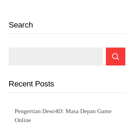
Search
Recent Posts
Pengertian Dewi4D: Masa Depan Game
Online