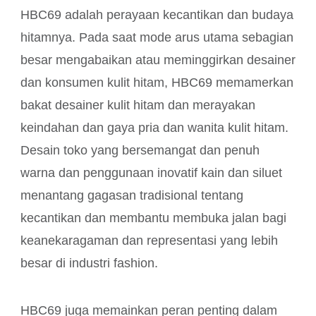
HBC69 adalah perayaan kecantikan dan budaya
hitamnya. Pada saat mode arus utama sebagian
besar mengabaikan atau meminggirkan desainer
dan konsumen kulit hitam, HBC69 memamerkan
bakat desainer kulit hitam dan merayakan
keindahan dan gaya pria dan wanita kulit hitam.
Desain toko yang bersemangat dan penuh
warna dan penggunaan inovatif kain dan siluet
menantang gagasan tradisional tentang
kecantikan dan membantu membuka jalan bagi
keanekaragaman dan representasi yang lebih
besar di industri fashion.
HBC69 juga memainkan peran penting dalam