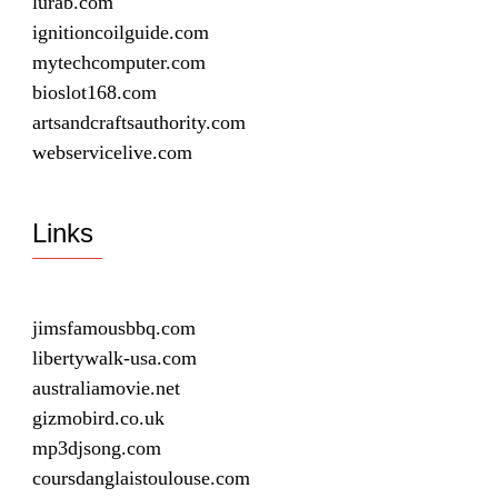
lurab.com
ignitioncoilguide.com
mytechcomputer.com
bioslot168.com
artsandcraftsauthority.com
webservicelive.com
Links
jimsfamousbbq.com
libertywalk-usa.com
australiamovie.net
gizmobird.co.uk
mp3djsong.com
coursdanglaistoulouse.com