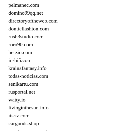
pelmanec.com
domino99qq.net
directoryoftheweb.com
donttellashton.com
rush3studio.com
roro90.com
herzio.com
in-hi5.com
krainafantasy.info
todas-noticias.com
senikartu.com
rusportal.net
watty.io
livinginthesun.info
itsriz.com
cargoods.shop