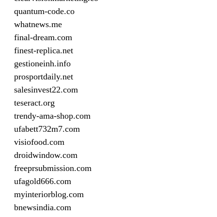
quantum-code.co
whatnews.me
final-dream.com
finest-replica.net
gestioneinh.info
prosportdaily.net
salesinvest22.com
teseract.org
trendy-ama-shop.com
ufabett732m7.com
visiofood.com
droidwindow.com
freeprsubmission.com
ufagold666.com
myinteriorblog.com
bnewsindia.com