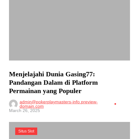
Menjelajahi Dunia Gasing77:
Pandangan Dalam di Platform
Permainan yang Populer
admin@pokerplaymasters-info.preview-
domain.com
March 26, 2025
Situs Slot