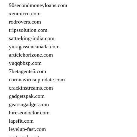
90secondmoneyloans.com
xenmicro.com
rodrovers.com
tripssolution.com
satta-king-india.com
yukigassencanada.com
articlehorizone.com
yuqqbbzp.com
7betagents6.com
coronavirusuptodate.com
crackinstreams.com
gadgetspak.com
gearsngadget.com
hireseodoctor.com
lapsfit.com
levelup-fast.com