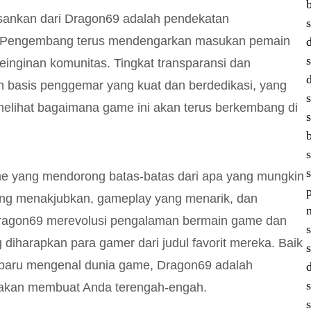
ankan dari Dragon69 adalah pendekatan
 Pengembang terus mendengarkan masukan pemain
nginan komunitas. Tingkat transparansi dan
 basis penggemar yang kuat dan berdedikasi, yang
s
melihat bagaimana game ini akan terus berkembang di
s
s
s
e yang mendorong batas-batas dari apa yang mungkin
yang menakjubkan, gameplay yang menarik, dan
ragon69 merevolusi pengalaman bermain game dan
diharapkan para gamer dari judul favorit mereka. Baik
baru mengenal dunia game, Dragon69 adalah
 akan membuat Anda terengah-engah.