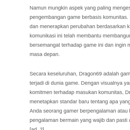
Namun mungkin aspek yang paling menges
pengembangan game berbasis komunitas.
dan menerapkan perubahan berdasarkan kei
komunikasi ini telah membantu membangun
bersemangat terhadap game ini dan ingin 
masa depan.
Secara keseluruhan, Dragon69 adalah gam
terjadi di dunia game. Dengan visualnya 
komitmen terhadap masukan komunitas, D
menetapkan standar baru tentang apa yang 
Anda seorang gamer berpengalaman atau 
pengalaman bermain yang wajib dan pasti
[ad_2]