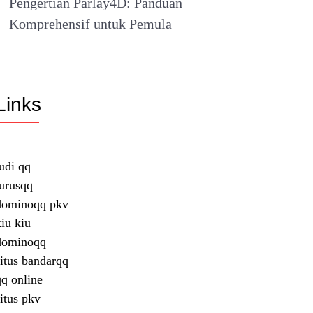
Pengertian Parlay4D: Panduan
Komprehensif untuk Pemula
Links
judi qq
jurusqq
dominoqq pkv
kiu kiu
dominoqq
situs bandarqq
qq online
situs pkv