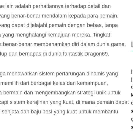
lain adalah perhatiannya terhadap detail dan
ang benar-benar mendalam kepada para pemain.
yang dapat dijelajahi pemain dengan bebas, tanpa
ta yang menghalangi kemajuan mereka. Tingkat
k benar-benar membenamkan diri dalam dunia game,
up dan bernapas di dunia fantastik Dragon69.
uga menawarkan sistem pertarungan dinamis yang
memilih dari berbagai kelas dan kemampuan,
bermain dan mengembangkan strategi unik untuk
api sistem kerajinan yang kuat, di mana pemain dapat
enjata dan baju besi yang kuat untuk membantu