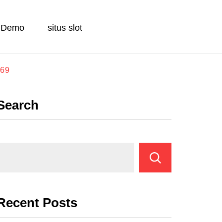
t Demo
situs slot
ikan peluang menang besar setiap kali bermain.
aksimal
n69
Search
Recent Posts