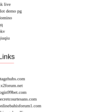
hk live
slot demo pg
domino
qq
pkv
qiuqiu
Links
stagehubs.com
1x2forum.net
login99bet.com
secretcourtesans.com
onlinebahisforum1.com