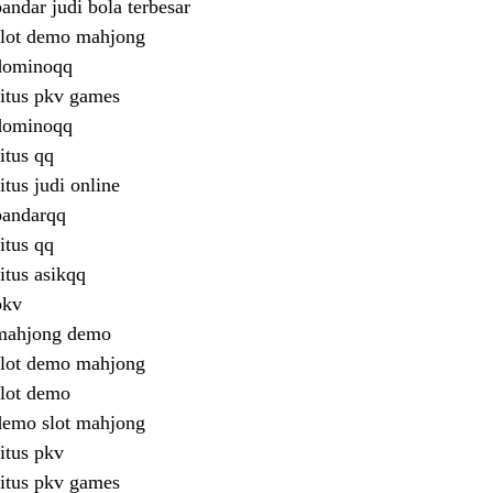
bandar judi bola terbesar
slot demo mahjong
dominoqq
situs pkv games
dominoqq
itus qq
itus judi online
bandarqq
itus qq
itus asikqq
pkv
mahjong demo
slot demo mahjong
slot demo
demo slot mahjong
situs pkv
situs pkv games