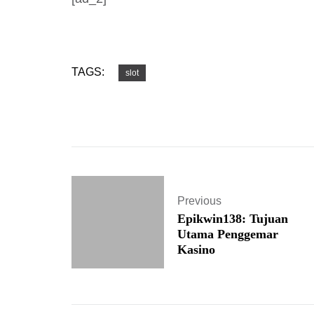
TAGS:
slot
Previous
Epikwin138: Tujuan
Utama Penggemar
Kasino