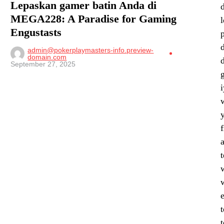
Lepaskan gamer batin Anda di
MEGA228: A Paradise for Gaming
Engustasts
admin@pokerplaymasters-info.preview-
domain.com
September 27, 2025