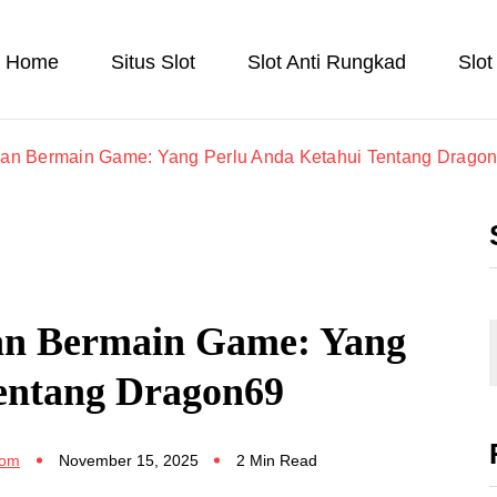
Home
Situs Slot
Slot Anti Rungkad
Slo
ot gacor Mahjong Ways ber-RTP tinggi. Slot ini member
ahjong Ways, RTP Tinggi dan Maxwin M
an Bermain Game: Yang Perlu Anda Ketahui Tentang Drago
an Bermain Game: Yang
entang Dragon69
com
November 15, 2025
2 Min Read