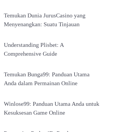
Temukan Dunia JurusCasino yang
Menyenangkan: Suatu Tinjauan
Understanding Plisbet: A
Comprehensive Guide
Temukan Bunga99: Panduan Utama
Anda dalam Permainan Online
Winlose99: Panduan Utama Anda untuk
Kesuksesan Game Online