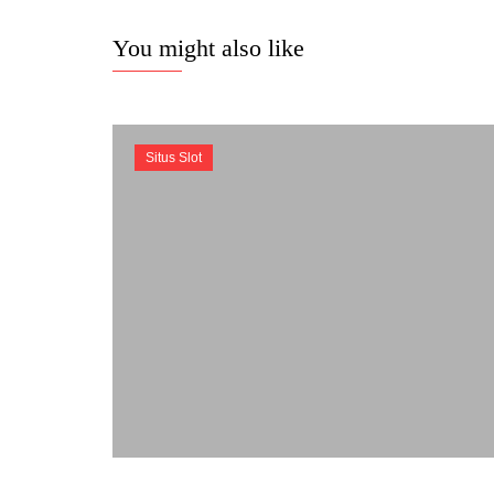
You might also like
Situs Slot