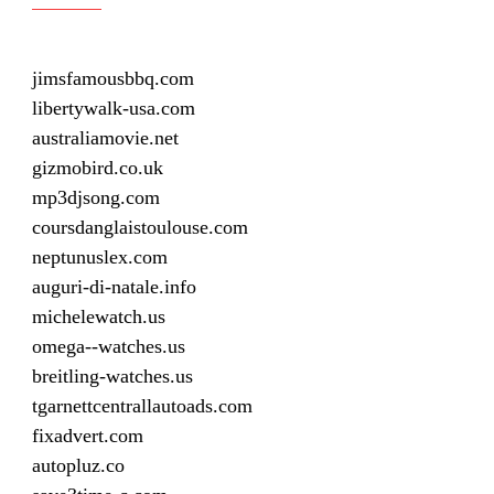
jimsfamousbbq.com
libertywalk-usa.com
australiamovie.net
gizmobird.co.uk
mp3djsong.com
coursdanglaistoulouse.com
neptunuslex.com
auguri-di-natale.info
michelewatch.us
omega--watches.us
breitling-watches.us
tgarnettcentrallautoads.com
fixadvert.com
autopluz.co