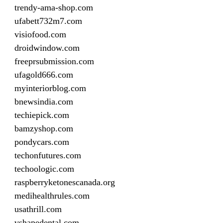
trendy-ama-shop.com
ufabett732m7.com
visiofood.com
droidwindow.com
freeprsubmission.com
ufagold666.com
myinteriorblog.com
bnewsindia.com
techiepick.com
bamzyshop.com
pondycars.com
techonfutures.com
techoologic.com
raspberryketonescanada.org
medihealthrules.com
usathrill.com
vshapedental.com