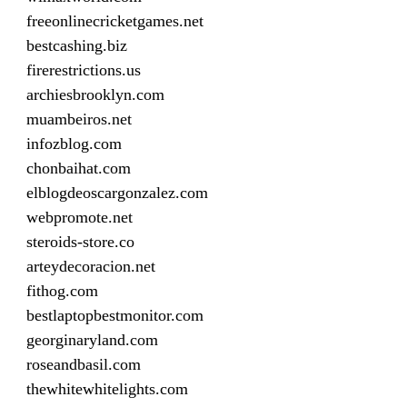
freeonlinecricketgames.net
bestcashing.biz
firerestrictions.us
archiesbrooklyn.com
muambeiros.net
infozblog.com
chonbaihat.com
elblogdeoscargonzalez.com
webpromote.net
steroids-store.co
arteydecoracion.net
fithog.com
bestlaptopbestmonitor.com
georginaryland.com
roseandbasil.com
thewhitewhitelights.com