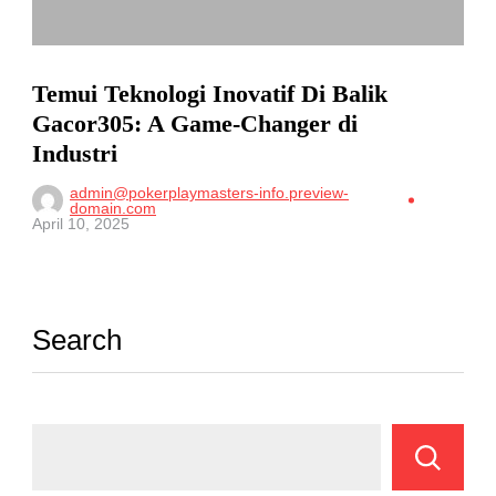
Temui Teknologi Inovatif Di Balik
Gacor305: A Game-Changer di
Industri
admin@pokerplaymasters-info.preview-
domain.com
April 10, 2025
Search