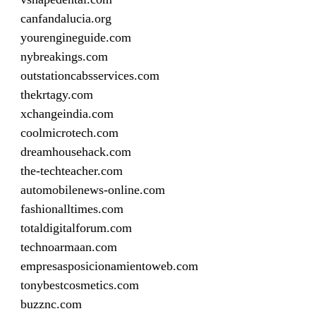
canfandalucia.org
yourengineguide.com
nybreakings.com
outstationcabsservices.com
thekrtagy.com
xchangeindia.com
coolmicrotech.com
dreamhousehack.com
the-techteacher.com
automobilenews-online.com
fashionalltimes.com
totaldigitalforum.com
technoarmaan.com
empresasposicionamientoweb.com
tonybestcosmetics.com
buzznc.com