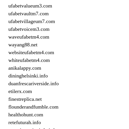
ufabetvalueum3.com
ufabetvaultm7.com
ufabetvillageum7.com
ufabetvoicem3.com
waveufabetm4.com
wayang88.net
websiteufabetm4.com
whiteufabetm4.com
anikalappy.com
dininghelsinki.info
duanfrescariverside.info
etilerx.com
finestreplica.net
flounderandfumble.com
healthohunt.com
retefuturah.info