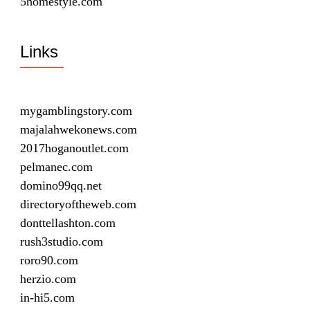
5homestyle.com
Links
mygamblingstory.com
majalahwekonews.com
2017hoganoutlet.com
pelmanec.com
domino99qq.net
directoryoftheweb.com
donttellashton.com
rush3studio.com
roro90.com
herzio.com
in-hi5.com