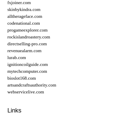
fxjoiner.com
skinbykindra.com
alltherageface.com
codenational.com
progameexplorer.com
rockislandroastery.com
directselling-pro.com
revenuealarm.com
lurab.com
ignitioncoilguide.com
mytechcomputer.com
bioslot168.com
artsandcraftsauthority.com
webservicelive.com
Links