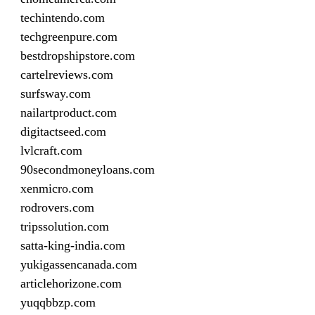
techintendo.com
techgreenpure.com
bestdropshipstore.com
cartelreviews.com
surfsway.com
nailartproduct.com
digitactseed.com
lvlcraft.com
90secondmoneyloans.com
xenmicro.com
rodrovers.com
tripssolution.com
satta-king-india.com
yukigassencanada.com
articlehorizone.com
yuqqbbzp.com