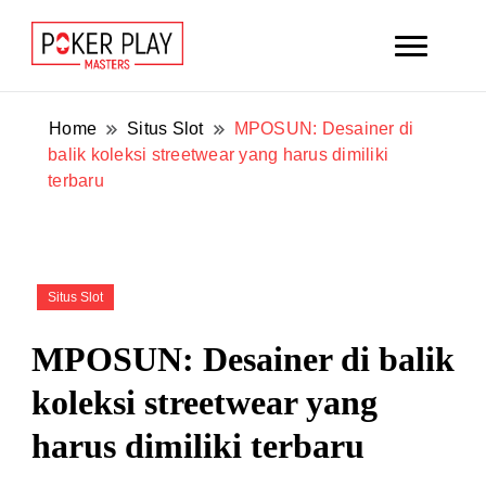
Raih maxwin maksimal malam ini dengan slot gacor
Slot Gacor Malam Ini dari Mahjong
Mahjong Ways ber-RTP tinggi. Slot ini memberikan
Home
Situs Slot
MPOSUN: Desainer di
Ways, RTP Tinggi dan Maxwin
peluang menang besar setiap kali bermain.
balik koleksi streetwear yang harus dimiliki
terbaru
Maksimal
Situs Slot
MPOSUN: Desainer di balik
koleksi streetwear yang
harus dimiliki terbaru