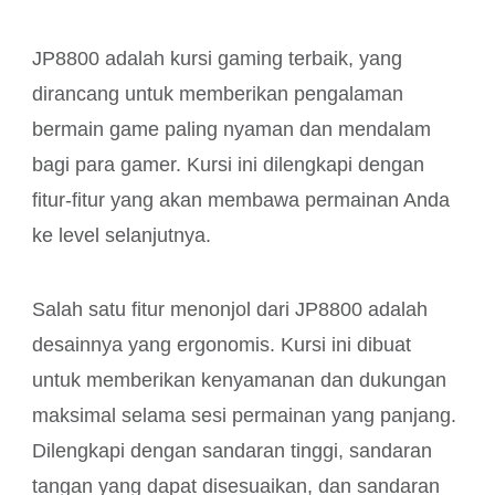
JP8800 adalah kursi gaming terbaik, yang
dirancang untuk memberikan pengalaman
bermain game paling nyaman dan mendalam
bagi para gamer. Kursi ini dilengkapi dengan
fitur-fitur yang akan membawa permainan Anda
ke level selanjutnya.
Salah satu fitur menonjol dari JP8800 adalah
desainnya yang ergonomis. Kursi ini dibuat
untuk memberikan kenyamanan dan dukungan
maksimal selama sesi permainan yang panjang.
Dilengkapi dengan sandaran tinggi, sandaran
tangan yang dapat disesuaikan, dan sandaran