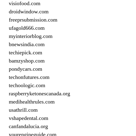
visiofood.com
droidwindow.com
freeprsubmission.com
ufagold666.com
myinteriorblog.com
bnewsindia.com
techiepick.com
bamzyshop.com
pondycars.com
techonfutures.com
techoologic.com
raspberryketonescanada.org
medihealthrules.com
usathrill.com
vshapedental.com
canfandalucia.org
yourengineguide.com