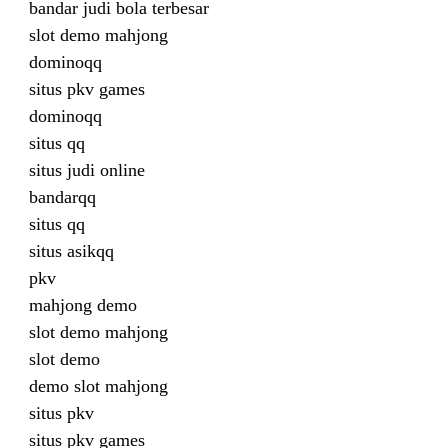
bandar judi bola terbesar
slot demo mahjong
dominoqq
situs pkv games
dominoqq
situs qq
situs judi online
bandarqq
situs qq
situs asikqq
pkv
mahjong demo
slot demo mahjong
slot demo
demo slot mahjong
situs pkv
situs pkv games