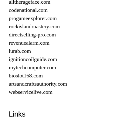
alltherageface.com
codenational.com
progameexplorer.com
rockislandroastery.com
directselling-pro.com
revenuealarm.com
lurab.com
ignitioncoilguide.com
mytechcomputer.com
bioslot168.com
artsandcraftsauthority.com
webservicelive.com
Links