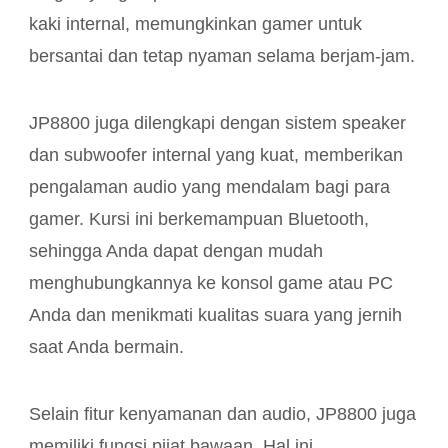
kaki internal, memungkinkan gamer untuk
bersantai dan tetap nyaman selama berjam-jam.
JP8800 juga dilengkapi dengan sistem speaker
dan subwoofer internal yang kuat, memberikan
pengalaman audio yang mendalam bagi para
gamer. Kursi ini berkemampuan Bluetooth,
sehingga Anda dapat dengan mudah
menghubungkannya ke konsol game atau PC
Anda dan menikmati kualitas suara yang jernih
saat Anda bermain.
Selain fitur kenyamanan dan audio, JP8800 juga
memiliki fungsi pijat bawaan. Hal ini