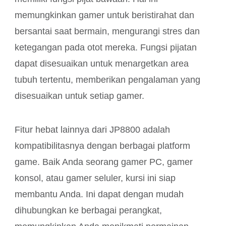
memungkinkan gamer untuk beristirahat dan
bersantai saat bermain, mengurangi stres dan
ketegangan pada otot mereka. Fungsi pijatan
dapat disesuaikan untuk menargetkan area
tubuh tertentu, memberikan pengalaman yang
disesuaikan untuk setiap gamer.
Fitur hebat lainnya dari JP8800 adalah
kompatibilitasnya dengan berbagai platform
game. Baik Anda seorang gamer PC, gamer
konsol, atau gamer seluler, kursi ini siap
membantu Anda. Ini dapat dengan mudah
dihubungkan ke berbagai perangkat,