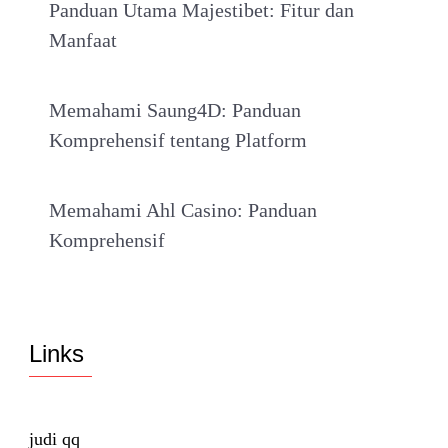
Panduan Utama Majestibet: Fitur dan
Manfaat
Memahami Saung4D: Panduan
Komprehensif tentang Platform
Memahami Ahl Casino: Panduan
Komprehensif
Links
judi qq