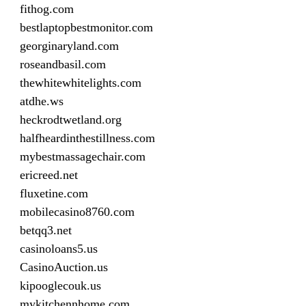
fithog.com
bestlaptopbestmonitor.com
georginaryland.com
roseandbasil.com
thewhitewhitelights.com
atdhe.ws
heckrodtwetland.org
halfheardinthestillness.com
mybestmassagechair.com
ericreed.net
fluxetine.com
mobilecasino8760.com
betqq3.net
casinoloans5.us
CasinoAuction.us
kipooglecouk.us
mykitchennhome.com