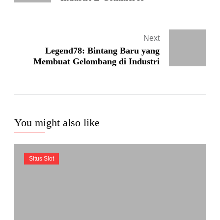
Next
Legend78: Bintang Baru yang
Membuat Gelombang di Industri
You might also like
Situs Slot