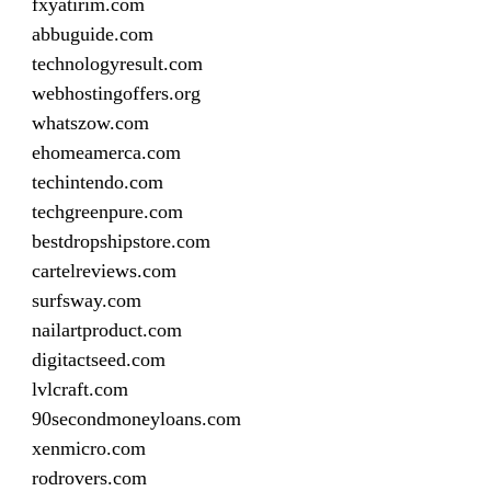
fxyatirim.com
abbuguide.com
technologyresult.com
webhostingoffers.org
whatszow.com
ehomeamerca.com
techintendo.com
techgreenpure.com
bestdropshipstore.com
cartelreviews.com
surfsway.com
nailartproduct.com
digitactseed.com
lvlcraft.com
90secondmoneyloans.com
xenmicro.com
rodrovers.com