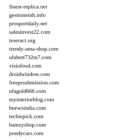
finest-replica.net
gestioneinh.info
prosportdaily.net
salesinvest22.com
teseract.org
trendy-ama-shop.com
ufabett732m7.com
visiofood.com
droidwindow.com
freeprsubmission.com
ufagold666.com
myinteriorblog.com
bnewsindia.com
techiepick.com
bamzyshop.com
pondycars.com