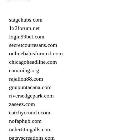
stagehubs.com
1x2forum.net
login99bet.com
secretcourtesans.com
onlinebahisforum1.com
chicagoheadline.com
camming.org
rajalion88.com
goupuntacana.com
riversedgepark.com
zaseez.com
catchycrunch.com
nofaphub.com
nefertitingalls.com
patsyscreations.com