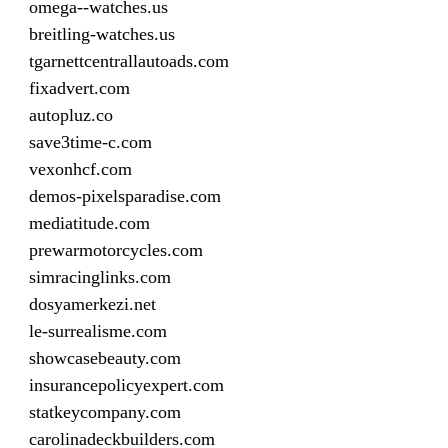
omega--watches.us
breitling-watches.us
tgarnettcentrallautoads.com
fixadvert.com
autopluz.co
save3time-c.com
vexonhcf.com
demos-pixelsparadise.com
mediatitude.com
prewarmotorcycles.com
simracinglinks.com
dosyamerkezi.net
le-surrealisme.com
showcasebeauty.com
insurancepolicyexpert.com
statkeycompany.com
carolinadeckbuilders.com