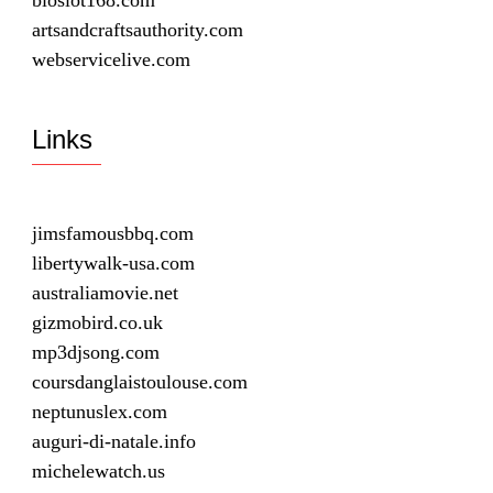
bioslot168.com
artsandcraftsauthority.com
webservicelive.com
Links
jimsfamousbbq.com
libertywalk-usa.com
australiamovie.net
gizmobird.co.uk
mp3djsong.com
coursdanglaistoulouse.com
neptunuslex.com
auguri-di-natale.info
michelewatch.us