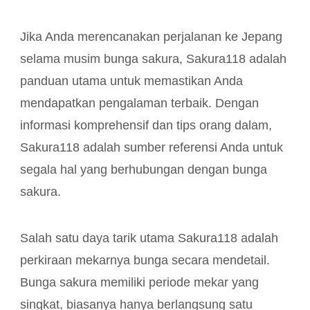
Jika Anda merencanakan perjalanan ke Jepang
selama musim bunga sakura, Sakura118 adalah
panduan utama untuk memastikan Anda
mendapatkan pengalaman terbaik. Dengan
informasi komprehensif dan tips orang dalam,
Sakura118 adalah sumber referensi Anda untuk
segala hal yang berhubungan dengan bunga
sakura.
Salah satu daya tarik utama Sakura118 adalah
perkiraan mekarnya bunga secara mendetail.
Bunga sakura memiliki periode mekar yang
singkat, biasanya hanya berlangsung satu