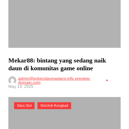
Mekar88: bintang yang sedang naik
daun di komunitas game online
admin@pokerplaymasters-info.preview-
domain.com
May 14, 2025
Situs Slot
Slot Anti Rungkad