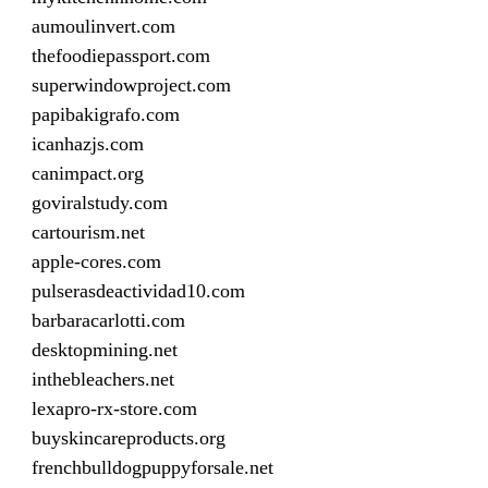
aumoulinvert.com
thefoodiepassport.com
superwindowproject.com
papibakigrafo.com
icanhazjs.com
canimpact.org
goviralstudy.com
cartourism.net
apple-cores.com
pulserasdeactividad10.com
barbaracarlotti.com
desktopmining.net
inthebleachers.net
lexapro-rx-store.com
buyskincareproducts.org
frenchbulldogpuppyforsale.net