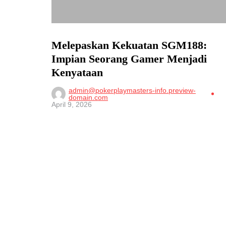
Melepaskan Kekuatan SGM188:
Impian Seorang Gamer Menjadi
Kenyataan
admin@pokerplaymasters-info.preview-
domain.com
April 9, 2026