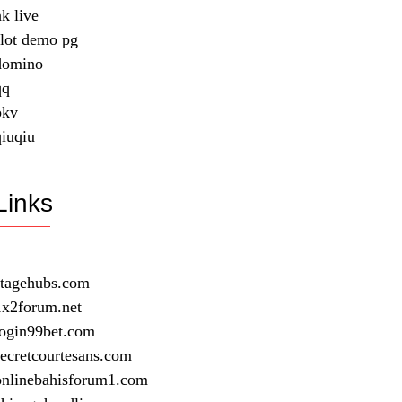
hk live
slot demo pg
domino
qq
pkv
qiuqiu
Links
stagehubs.com
1x2forum.net
login99bet.com
secretcourtesans.com
onlinebahisforum1.com