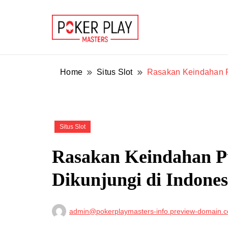
Raih maxwin maksimal malam ini dengan sl
Slot Gacor Malam Ini dari M
Home
Situs Slot
Rasakan Keindahan Pu
Situs Slot
Rasakan Keindahan P
Dikunjungi di Indones
admin@pokerplaymasters-info.preview-domain.