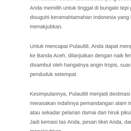
Anda memilih untuk tinggal di bungalo tepi p
disuguhi keramahtamahan Indonesia yang
menakjubkan.
Untuk mencapai Pulau88, Anda dapat meng
ke Banda Aceh, dilanjutkan dengan naik fe
disambut oleh hangatnya angin tropis, sua
penduduk setempat.
Kesimpulannya, Pulau88 menjadi destinasi 
merasakan indahnya pemandangan alam Ind
atau sekadar pelarian damai dari hiruk piku
Jadi kemasi tas Anda, pesan tiket Anda, 