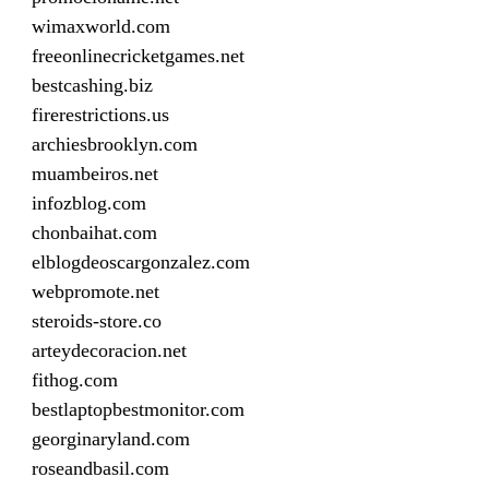
wimaxworld.com
freeonlinecricketgames.net
bestcashing.biz
firerestrictions.us
archiesbrooklyn.com
muambeiros.net
infozblog.com
chonbaihat.com
elblogdeoscargonzalez.com
webpromote.net
steroids-store.co
arteydecoracion.net
fithog.com
bestlaptopbestmonitor.com
georginaryland.com
roseandbasil.com