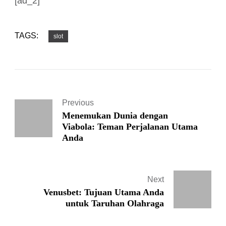
[ad_2]
TAGS:
slot
Previous
Menemukan Dunia dengan
Viabola: Teman Perjalanan Utama
Anda
Next
Venusbet: Tujuan Utama Anda
untuk Taruhan Olahraga