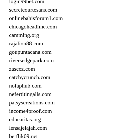
login99bet.com
secretcourtesans.com
onlinebahisforum1.com
chicagoheadline.com
camming.org
rajalion88.com
goupuntacana.com
riversedgepark.com
zaseez.com
catchycrunch.com
nofaphub.com
nefertitingalls.com
patsyscreations.com
income4proof.com
educaritas.org
lensajelajah.com
betflik09.net