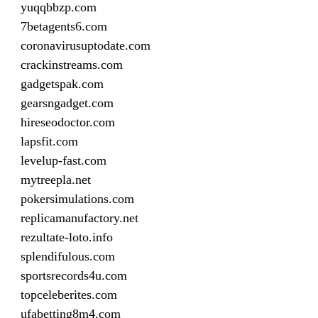
yuqqbbzp.com
7betagents6.com
coronavirusuptodate.com
crackinstreams.com
gadgetspak.com
gearsngadget.com
hireseodoctor.com
lapsfit.com
levelup-fast.com
mytreepla.net
pokersimulations.com
replicamanufactory.net
rezultate-loto.info
splendifulous.com
sportsrecords4u.com
topceleberites.com
ufabetting8m4.com