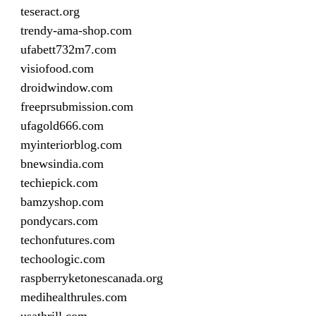
teseract.org
trendy-ama-shop.com
ufabett732m7.com
visiofood.com
droidwindow.com
freeprsubmission.com
ufagold666.com
myinteriorblog.com
bnewsindia.com
techiepick.com
bamzyshop.com
pondycars.com
techonfutures.com
techoologic.com
raspberryketonescanada.org
medihealthrules.com