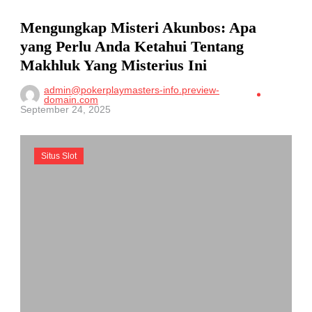
Mengungkap Misteri Akunbos: Apa
yang Perlu Anda Ketahui Tentang
Makhluk Yang Misterius Ini
admin@pokerplaymasters-info.preview-
domain.com
September 24, 2025
Situs Slot