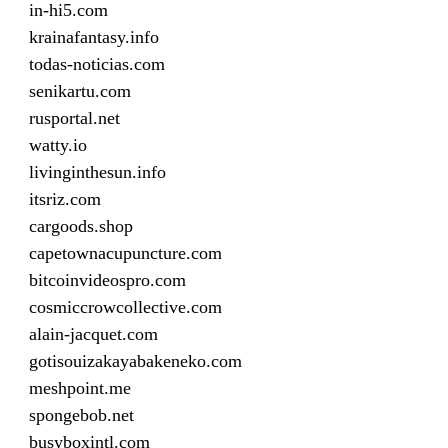
in-hi5.com
krainafantasy.info
todas-noticias.com
senikartu.com
rusportal.net
watty.io
livinginthesun.info
itsriz.com
cargoods.shop
capetownacupuncture.com
bitcoinvideospro.com
cosmiccrowcollective.com
alain-jacquet.com
gotisouizakayabakeneko.com
meshpoint.me
spongebob.net
busyboxintl.com