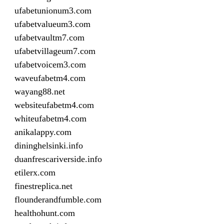
ufabetunionum3.com
ufabetvalueum3.com
ufabetvaultm7.com
ufabetvillageum7.com
ufabetvoicem3.com
waveufabetm4.com
wayang88.net
websiteufabetm4.com
whiteufabetm4.com
anikalappy.com
dininghelsinki.info
duanfrescariverside.info
etilerx.com
finestreplica.net
flounderandfumble.com
healthohunt.com