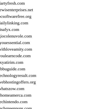
dartyfresh.com
lewisenterprises.net
pcsoftwarefree.org
dailylinking.com
dnafyx.com
giocolenuvole.com
iyouessential.com
withloveamity.com
youlearncode.com
fxyatirim.com
abbuguide.com
technologyresult.com
webhostingoffers.org
whatszow.com
ehomeamerca.com
techintendo.com
techgreenpure.com