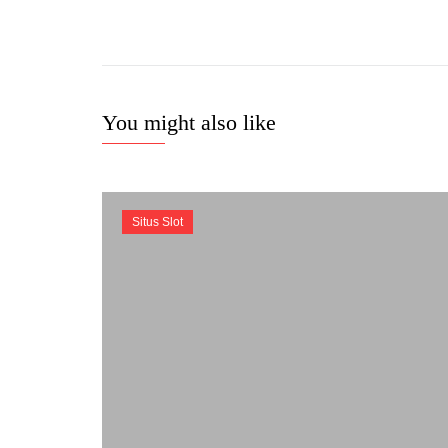
You might also like
Situs Slot