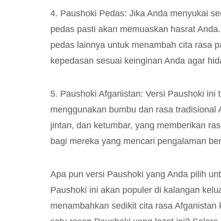
4. Paushoki Pedas: Jika Anda menyukai se
pedas pasti akan memuaskan hasrat Anda.
pedas lainnya untuk menambah cita rasa pa
kepedasan sesuai keinginan Anda agar hida
5. Paushoki Afganistan: Versi Paushoki ini
menggunakan bumbu dan rasa tradisional A
jintan, dan ketumbar, yang memberikan rasa
bagi mereka yang mencari pengalaman bers
Apa pun versi Paushoki yang Anda pilih untu
Paushoki ini akan populer di kalangan kel
menambahkan sedikit cita rasa Afganistan 