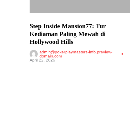
Step Inside Mansion77: Tur
Kediaman Paling Mewah di
Hollywood Hills
admin@pokerplaymasters-info.preview-
domain.com
April 22, 2026