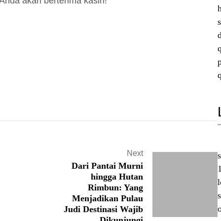
 Anda akan berterima kasih!
Next
Dari Pantai Murni
hingga Hutan
Rimbun: Yang
Menjadikan Pulau
Judi Destinasi Wajib
Dikunjungi