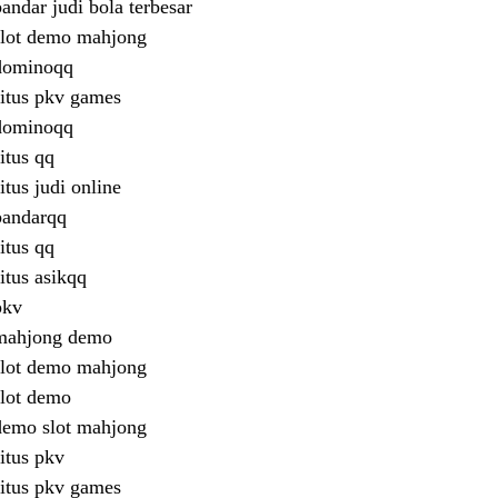
bandar judi bola terbesar
slot demo mahjong
dominoqq
situs pkv games
dominoqq
itus qq
itus judi online
bandarqq
itus qq
itus asikqq
pkv
mahjong demo
slot demo mahjong
slot demo
demo slot mahjong
situs pkv
situs pkv games