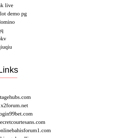
hk live
slot demo pg
domino
qq
pkv
qiuqiu
Links
stagehubs.com
1x2forum.net
login99bet.com
secretcourtesans.com
onlinebahisforum1.com