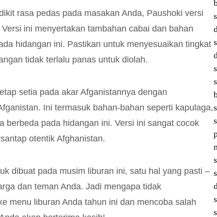
dikit rasa pedas pada masakan Anda, Paushoki versi
 Versi ini menyertakan tambahan cabai dan bahan
da hidangan ini. Pastikan untuk menyesuaikan tingkat
ngan tidak terlalu panas untuk diolah.
s
s
 tetap setia pada akar Afganistannya dengan
fganistan. Ini termasuk bahan-bahan seperti kapulaga,
s
s
 berbeda pada hidangan ini. Versi ini sangat cocok
antap otentik Afghanistan.
k dibuat pada musim liburan ini, satu hal yang pasti –
uarga dan teman Anda. Jadi mengapa tidak
ke menu liburan Anda tahun ini dan mencoba salah