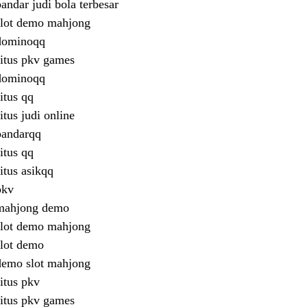
bandar judi bola terbesar
slot demo mahjong
dominoqq
situs pkv games
dominoqq
itus qq
itus judi online
bandarqq
itus qq
itus asikqq
pkv
mahjong demo
slot demo mahjong
slot demo
demo slot mahjong
situs pkv
situs pkv games