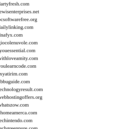
dartyfresh.com
lewisenterprises.net
pcsoftwarefree.org
dailylinking.com
dnafyx.com
giocolenuvole.com
iyouessential.com
withloveamity.com
youlearncode.com
fxyatirim.com
abbuguide.com
technologyresult.com
webhostingoffers.org
whatszow.com
ehomeamerca.com
techintendo.com
techgreenpure.com