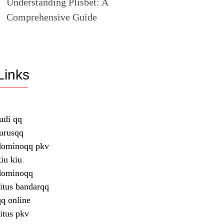
Understanding Plisbet: A
Comprehensive Guide
Links
judi qq
jurusqq
dominoqq pkv
kiu kiu
dominoqq
situs bandarqq
qq online
situs pkv