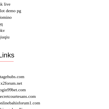
hk live
slot demo pg
domino
qq
pkv
qiuqiu
Links
stagehubs.com
1x2forum.net
login99bet.com
secretcourtesans.com
onlinebahisforum1.com