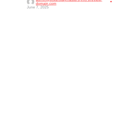
domain.com
June 7, 2025