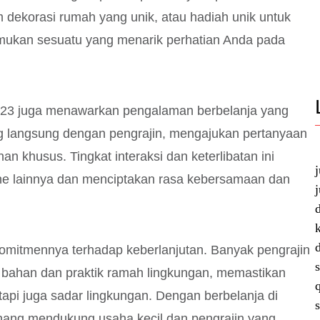
 dekorasi rumah yang unik, atau hadiah unik untuk
emukan sesuatu yang menarik perhatian Anda pada
23 juga menawarkan pengalaman berbelanja yang
ng langsung dengan pengrajin, mengajukan pertanyaan
 khusus. Tingkat interaksi dan keterlibatan ini
e lainnya dan menciptakan rasa kebersamaan dan
komitmennya terhadap keberlanjutan. Banyak pengrajin
 bahan dan praktik ramah lingkungan, memastikan
api juga sadar lingkungan. Dengan berbelanja di
ang mendukung usaha kecil dan pengrajin yang