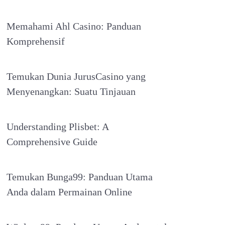
Memahami Ahl Casino: Panduan
Komprehensif
Temukan Dunia JurusCasino yang
Menyenangkan: Suatu Tinjauan
Understanding Plisbet: A
Comprehensive Guide
Temukan Bunga99: Panduan Utama
Anda dalam Permainan Online