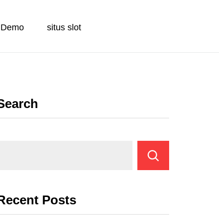
t Demo
situs slot
ikan peluang menang besar setiap kali bermain.
aksimal
Search
Recent Posts