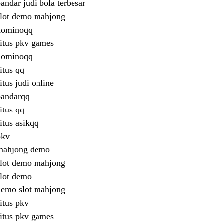
bandar judi bola terbesar
slot demo mahjong
dominoqq
situs pkv games
dominoqq
itus qq
itus judi online
bandarqq
itus qq
itus asikqq
pkv
mahjong demo
slot demo mahjong
slot demo
demo slot mahjong
situs pkv
situs pkv games