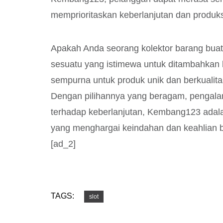
memprioritaskan keberlanjutan dan produksi
Apakah Anda seorang kolektor barang bua
sesuatu yang istimewa untuk ditambahkan
sempurna untuk produk unik dan berkualitas
Dengan pilihannya yang beragam, pengalam
terhadap keberlanjutan, Kembang123 adala
yang menghargai keindahan dan keahlian 
[ad_2]
TAGS:
slot