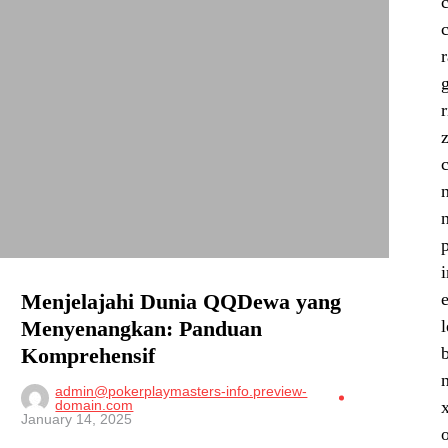
Menjelajahi Dunia QQDewa yang
Menyenangkan: Panduan
Komprehensif
b
admin@pokerplaymasters-info.preview-
domain.com
January 14, 2025