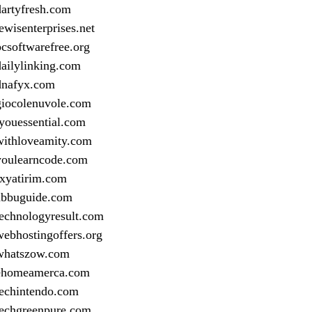
dartyfresh.com
lewisenterprises.net
pcsoftwarefree.org
dailylinking.com
dnafyx.com
giocolenuvole.com
iyouessential.com
withloveamity.com
youlearncode.com
fxyatirim.com
abbuguide.com
technologyresult.com
webhostingoffers.org
whatszow.com
ehomeamerca.com
techintendo.com
techgreenpure.com