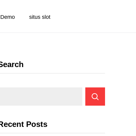
t Demo
situs slot
ikan peluang menang besar setiap kali bermain.
aksimal
Search
Recent Posts