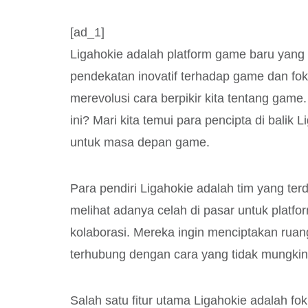
[ad_1]
Ligahokie adalah platform game baru yang
pendekatan inovatif terhadap game dan f
merevolusi cara berpikir kita tentang gam
ini? Mari kita temui para pencipta di balik L
untuk masa depan game.
Para pendiri Ligahokie adalah tim yang ter
melihat adanya celah di pasar untuk plat
kolaborasi. Mereka ingin menciptakan rua
terhubung dengan cara yang tidak mungkin
Salah satu fitur utama Ligahokie adalah fo