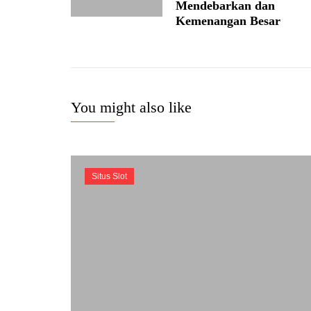
Mendebarkan dan
Kemenangan Besar
You might also like
Situs Slot