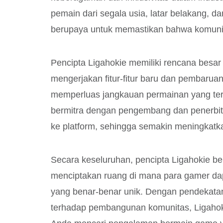
pemain dari segala usia, latar belakang, d
berupaya untuk memastikan bahwa komunit
Pencipta Ligahokie memiliki rencana besar
mengerjakan fitur-fitur baru dan pembar
memperluas jangkauan permainan yang ters
bermitra dengan pengembang dan penerbit
ke platform, sehingga semakin meningkat
Secara keseluruhan, pencipta Ligahokie be
menciptakan ruang di mana para gamer dap
yang benar-benar unik. Dengan pendekata
terhadap pembangunan komunitas, Ligahoki