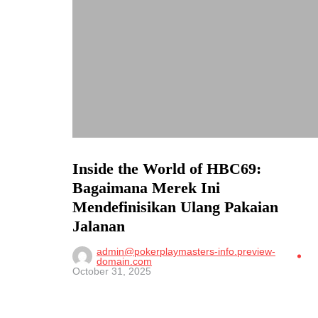
Inside the World of HBC69:
Bagaimana Merek Ini
Mendefinisikan Ulang Pakaian
Jalanan
admin@pokerplaymasters-info.preview-
domain.com
October 31, 2025