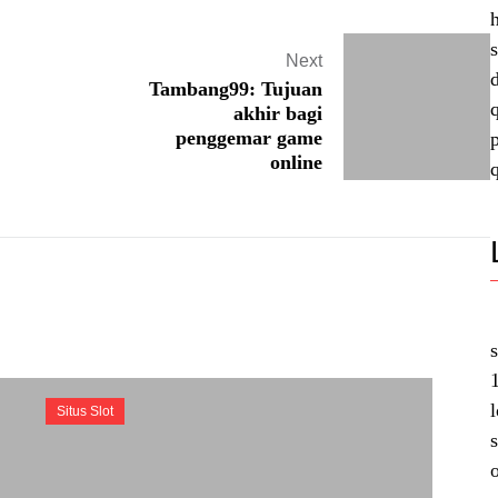
Next
Tambang99: Tujuan
akhir bagi
penggemar game
online
Situs Slot