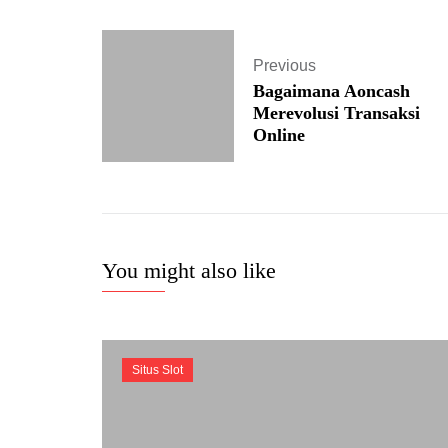
Previous
Bagaimana Aoncash
Merevolusi Transaksi
Online
You might also like
Situs Slot