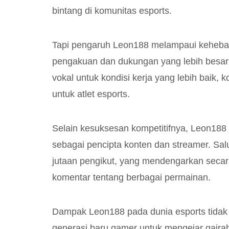
bintang di komunitas esports.
Tapi pengaruh Leon188 melampaui keheba
pengakuan dan dukungan yang lebih besar 
vokal untuk kondisi kerja yang lebih baik, 
untuk atlet esports.
Selain kesuksesan kompetitifnya, Leon188 
sebagai pencipta konten dan streamer. Sa
jutaan pengikut, yang mendengarkan seca
komentar tentang berbagai permainan.
Dampak Leon188 pada dunia esports tidak d
generasi baru gamer untuk mengejar gaira