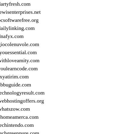
dartyfresh.com
lewisenterprises.net
pcsoftwarefree.org
dailylinking.com
dnafyx.com
giocolenuvole.com
iyouessential.com
withloveamity.com
youlearncode.com
fxyatirim.com
abbuguide.com
technologyresult.com
webhostingoffers.org
whatszow.com
ehomeamerca.com
techintendo.com
techgreenpure.com