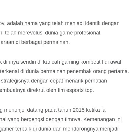
ov, adalah nama yang telah menjadi identik dengan
ni telah merevolusi dunia game profesional,
raan di berbagai permainan.
irinya sendiri di kancah gaming kompetitif di awal
 terkenal di dunia permainan penembak orang pertama.
 strategisnya dengan cepat menarik perhatian
mbuatnya direkrut oleh tim esports top.
g menonjol datang pada tahun 2015 ketika ia
nal yang bergengsi dengan timnya. Kemenangan ini
gamer terbaik di dunia dan mendorongnya menjadi