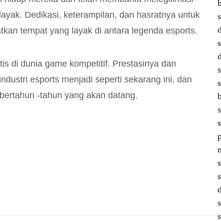
 layak. Dedikasi, keterampilan, dan hasratnya untuk
an tempat yang layak di antara legenda esports.
is di dunia game kompetitif. Prestasinya dan
s
dustri esports menjadi seperti sekarang ini, dan
s
bertahun -tahun yang akan datang.
s
s