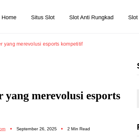
Home
Situs Slot
Slot Anti Rungkad
Slo
ot gacor Mahjong Ways ber-RTP tinggi. Slot ini member
ahjong Ways, RTP Tinggi dan Maxwin M
 yang merevolusi esports kompetitif
 yang merevolusi esports
com
September 26, 2025
2 Min Read