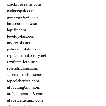
crackinstreams.com
gadgetspak.com
gearsngadget.com
hireseodoctor.com
lapsfit.com
levelup-fast.com
mytreepla.net
pokersimulations.com
replicamanufactory.net
rezultate-loto.info
splendifulous.com
sportsrecords4u.com
topceleberites.com
ufabetting8m4.com
ufabetunionum3.com
ufabetvalueum3.com