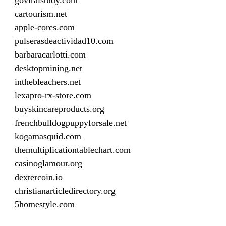
goviralstudy.com
cartourism.net
apple-cores.com
pulserasdeactividad10.com
barbaracarlotti.com
desktopmining.net
inthebleachers.net
lexapro-rx-store.com
buyskincareproducts.org
frenchbulldogpuppyforsale.net
kogamasquid.com
themultiplicationtablechart.com
casinoglamour.org
dextercoin.io
christianarticledirectory.org
5homestyle.com