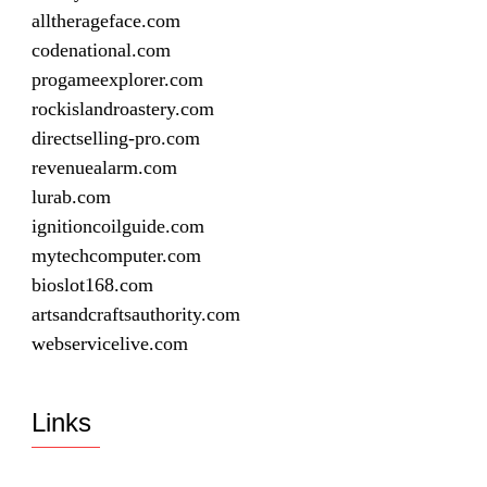
alltherageface.com
codenational.com
progameexplorer.com
rockislandroastery.com
directselling-pro.com
revenuealarm.com
lurab.com
ignitioncoilguide.com
mytechcomputer.com
bioslot168.com
artsandcraftsauthority.com
webservicelive.com
Links