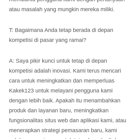
atau masalah yang mungkin mereka miliki.
T: Bagaimana Anda tetap berada di depan
kompetisi di pasar yang ramai?
A: Saya pikir kunci untuk tetap di depan
kompetisi adalah inovasi. Kami terus mencari
cara untuk meningkatkan dan memperluas
Kakek123 untuk melayani pengguna kami
dengan lebih baik. Apakah itu menambahkan
produk dan layanan baru, meningkatkan
fungsionalitas situs web dan aplikasi kami, atau
menerapkan strategi pemasaran baru, kami