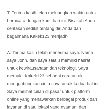
T: Terima kasih telah meluangkan waktu untuk
berbicara dengan kami hari ini. Bisakah Anda
ceritakan sedikit tentang diri Anda dan
bagaimana Kakek123 menjadi?
A: Terima kasih telah menerima saya. Nama
saya John, dan saya selalu memiliki hasrat
untuk kewirausahaan dan teknologi. Saya
memulai Kakek123 sebagai cara untuk
menggabungkan cinta saya untuk kedua hal ini.
Saya melihat celah di pasar untuk platform
online yang menawarkan berbagai produk dan
layanan di satu lokasi yang nyaman, dan