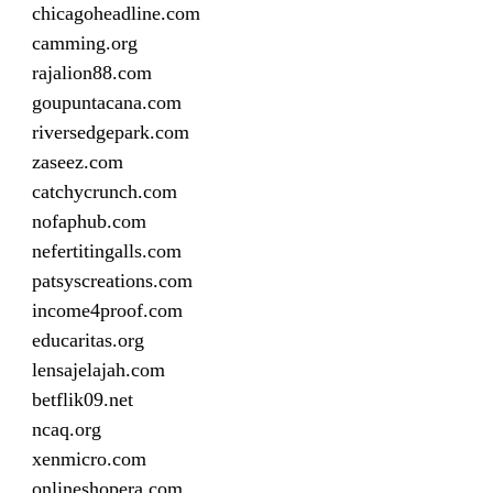
chicagoheadline.com
camming.org
rajalion88.com
goupuntacana.com
riversedgepark.com
zaseez.com
catchycrunch.com
nofaphub.com
nefertitingalls.com
patsyscreations.com
income4proof.com
educaritas.org
lensajelajah.com
betflik09.net
ncaq.org
xenmicro.com
onlineshopera.com