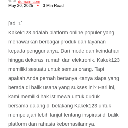
domain.com
May 20, 2025
3 Min Read
[ad_1]
Kakek123 adalah platform online populer yang
menawarkan berbagai produk dan layanan
kepada penggunanya. Dari mode dan keindahan
hingga dekorasi rumah dan elektronik, Kakek123
memiliki sesuatu untuk semua orang. Tapi
apakah Anda pernah bertanya -tanya siapa yang
berada di balik usaha yang sukses ini? Hari ini,
kami memiliki hak istimewa untuk duduk
bersama dalang di belakang Kakek123 untuk
mempelajari lebih lanjut tentang inspirasi di balik
platform dan rahasia keberhasilannya.