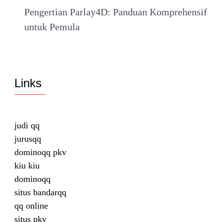
Pengertian Parlay4D: Panduan Komprehensif
untuk Pemula
Links
judi qq
jurusqq
dominoqq pkv
kiu kiu
dominoqq
situs bandarqq
qq online
situs pkv