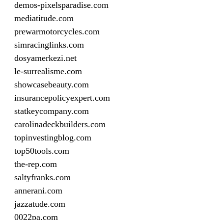
demos-pixelsparadise.com
mediatitude.com
prewarmotorcycles.com
simracinglinks.com
dosyamerkezi.net
le-surrealisme.com
showcasebeauty.com
insurancepolicyexpert.com
statkeycompany.com
carolinadeckbuilders.com
topinvestingblog.com
top50tools.com
the-rep.com
saltyfranks.com
annerani.com
jazzatude.com
0022pa.com