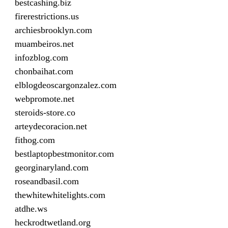
bestcashing.biz
firerestrictions.us
archiesbrooklyn.com
muambeiros.net
infozblog.com
chonbaihat.com
elblogdeoscargonzalez.com
webpromote.net
steroids-store.co
arteydecoracion.net
fithog.com
bestlaptopbestmonitor.com
georginaryland.com
roseandbasil.com
thewhitewhitelights.com
atdhe.ws
heckrodtwetland.org