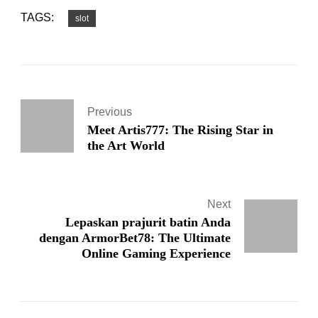
TAGS:
slot
Previous
Meet Artis777: The Rising Star in
the Art World
Next
Lepaskan prajurit batin Anda
dengan ArmorBet78: The Ultimate
Online Gaming Experience