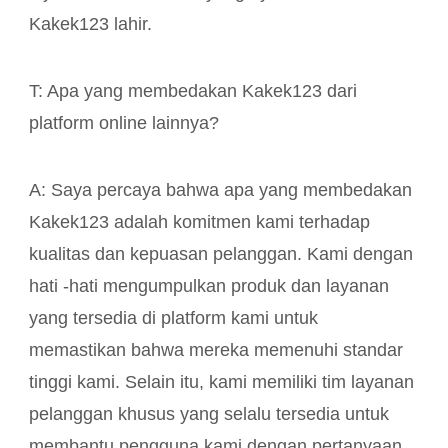
Kakek123 lahir.
T: Apa yang membedakan Kakek123 dari
platform online lainnya?
A: Saya percaya bahwa apa yang membedakan
Kakek123 adalah komitmen kami terhadap
kualitas dan kepuasan pelanggan. Kami dengan
hati -hati mengumpulkan produk dan layanan
yang tersedia di platform kami untuk
memastikan bahwa mereka memenuhi standar
tinggi kami. Selain itu, kami memiliki tim layanan
pelanggan khusus yang selalu tersedia untuk
membantu pengguna kami dengan pertanyaan