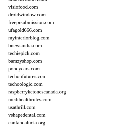
visiofood.com
droidwindow.com
freeprsubmission.com
ufagold666.com
myinteriorblog.com
bnewsindia.com
techiepick.com
bamzyshop.com
pondycars.com
techonfutures.com
techoologic.com
raspberryketonescanada.org
medihealthrules.com
usathrill.com
vshapedental.com
canfandalucia.org