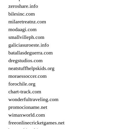
zeroshare.info
bilesinc.com
milaretreatnz.com
modaagi.com
smallvilleph.com
galiciasuroeste.info
batallasdeguerra.com
dregstudios.com
neatstuffhelpskids.org
moraessoccer.com
forochile.org
chart-track.com
wonderfultraveling.com
promocioname.net
wimaxworld.com
freeonlinecricketgames.net