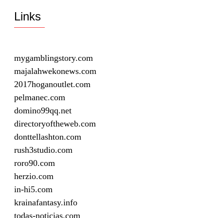
Links
mygamblingstory.com
majalahwekonews.com
2017hoganoutlet.com
pelmanec.com
domino99qq.net
directoryoftheweb.com
donttellashton.com
rush3studio.com
roro90.com
herzio.com
in-hi5.com
krainafantasy.info
todas-noticias.com