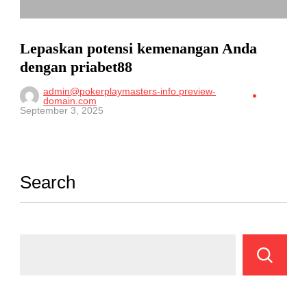
Lepaskan potensi kemenangan Anda
dengan priabet88
admin@pokerplaymasters-info.preview-
domain.com
September 3, 2025
Search