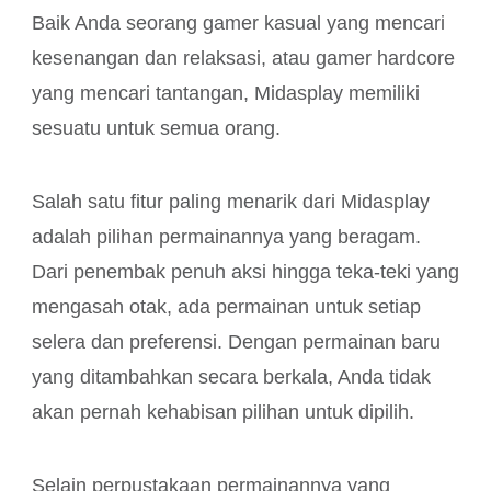
Baik Anda seorang gamer kasual yang mencari
kesenangan dan relaksasi, atau gamer hardcore
yang mencari tantangan, Midasplay memiliki
sesuatu untuk semua orang.
Salah satu fitur paling menarik dari Midasplay
adalah pilihan permainannya yang beragam.
Dari penembak penuh aksi hingga teka-teki yang
mengasah otak, ada permainan untuk setiap
selera dan preferensi. Dengan permainan baru
yang ditambahkan secara berkala, Anda tidak
akan pernah kehabisan pilihan untuk dipilih.
Selain perpustakaan permainannya yang