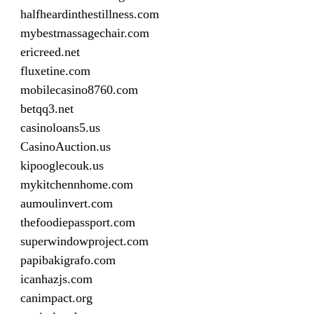
halfheardinthestillness.com
mybestmassagechair.com
ericreed.net
fluxetine.com
mobilecasino8760.com
betqq3.net
casinoloans5.us
CasinoAuction.us
kipooglecouk.us
mykitchennhome.com
aumoulinvert.com
thefoodiepassport.com
superwindowproject.com
papibakigrafo.com
icanhazjs.com
canimpact.org