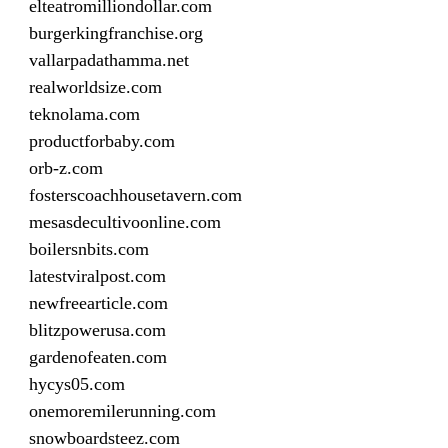
elteatromilliondollar.com
burgerkingfranchise.org
vallarpadathamma.net
realworldsize.com
teknolama.com
productforbaby.com
orb-z.com
fosterscoachhousetavern.com
mesasdecultivoonline.com
boilersnbits.com
latestviralpost.com
newfreearticle.com
blitzpowerusa.com
gardenofeaten.com
hycys05.com
onemoremilerunning.com
snowboardsteez.com