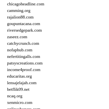
chicagoheadline.com
camming.org
rajalion88.com
goupuntacana.com
riversedgepark.com
zaseez.com
catchycrunch.com
nofaphub.com
nefertitingalls.com
patsyscreations.com
income4proof.com
educaritas.org
lensajelajah.com
betflik09.net
ncaq.org
xenmicro.com