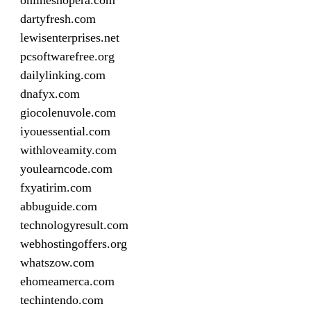
onlineshopera.com
dartyfresh.com
lewisenterprises.net
pcsoftwarefree.org
dailylinking.com
dnafyx.com
giocolenuvole.com
iyouessential.com
withloveamity.com
youlearncode.com
fxyatirim.com
abbuguide.com
technologyresult.com
webhostingoffers.org
whatszow.com
ehomeamerca.com
techintendo.com