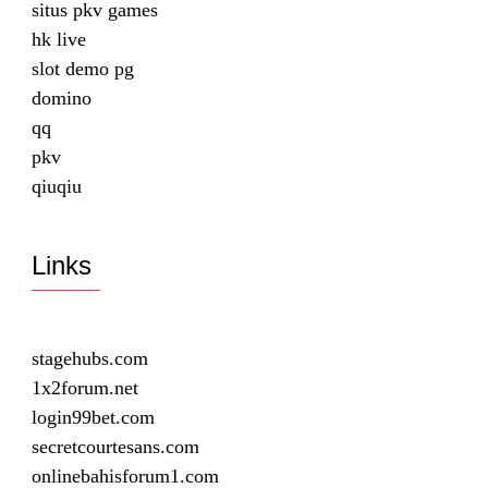
situs pkv games
hk live
slot demo pg
domino
qq
pkv
qiuqiu
Links
stagehubs.com
1x2forum.net
login99bet.com
secretcourtesans.com
onlinebahisforum1.com