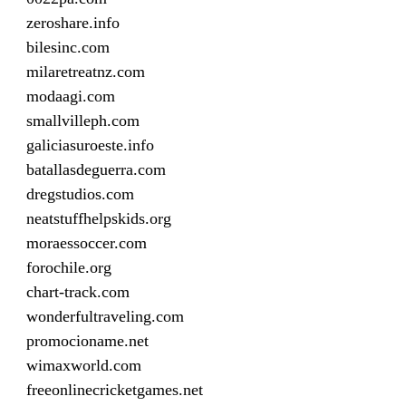
zeroshare.info
bilesinc.com
milaretreatnz.com
modaagi.com
smallvilleph.com
galiciasuroeste.info
batallasdeguerra.com
dregstudios.com
neatstuffhelpskids.org
moraessoccer.com
forochile.org
chart-track.com
wonderfultraveling.com
promocioname.net
wimaxworld.com
freeonlinecricketgames.net