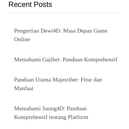
Recent Posts
Pengertian Dewi4D: Masa Depan Game
Online
Memahami Gajibet: Panduan Komprehensif
Panduan Utama Majestibet: Fitur dan
Manfaat
Memahami Saung4D: Panduan
Komprehensif tentang Platform