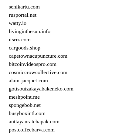
senikartu.com
rusportal.net
watty.io
livinginthesun.info
itsriz.com
cargoods.shop
capetownacupuncture.com
bitcoinvideospro.com
cosmiccrowcollective.com
alain-jacquet.com
gotisouizakayabakeneko.com
meshpoint.me
spongebob.net
busyboxintl.com
auttayanratchapak.com
postcoffeebarva.com