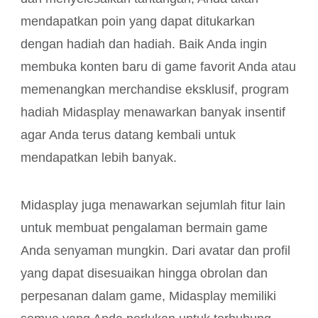
mendapatkan poin yang dapat ditukarkan
dengan hadiah dan hadiah. Baik Anda ingin
membuka konten baru di game favorit Anda atau
memenangkan merchandise eksklusif, program
hadiah Midasplay menawarkan banyak insentif
agar Anda terus datang kembali untuk
mendapatkan lebih banyak.
Midasplay juga menawarkan sejumlah fitur lain
untuk membuat pengalaman bermain game
Anda senyaman mungkin. Dari avatar dan profil
yang dapat disesuaikan hingga obrolan dan
perpesanan dalam game, Midasplay memiliki