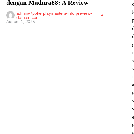
dengan Madura88: A Review
admin@pokerplaymasters-info.preview-
domain.com
August 1, 2025