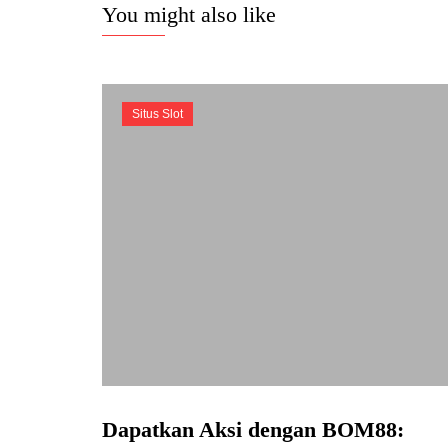
You might also like
Situs Slot
Dapatkan Aksi dengan BOM88: