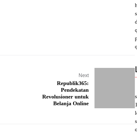
Next
Republik365:
Pendekatan
Revolusioner untuk
Belanja Online