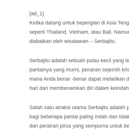
[ad_1]
Ketika datang untuk bepergian di Asia Ten
seperti Thailand, Vietnam, atau Bali. Namu
diabaikan oleh wisatawan – Serbajitu.
Serbajitu adalah sebuah pulau kecil yang te
pantainya yang murni, perairan sejernih kri
mana Anda benar -benar dapat melarikan di
hari dan membenamkan diri dalam keindah
Salah satu atraksi utama Serbajitu adalah
bagi beberapa pantai paling indah dan tida
dan perairan pirus yang sempurna untuk be