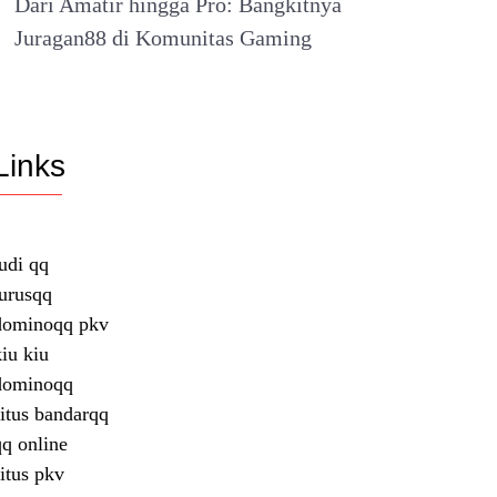
Dari Amatir hingga Pro: Bangkitnya
Juragan88 di Komunitas Gaming
Links
judi qq
jurusqq
dominoqq pkv
kiu kiu
dominoqq
situs bandarqq
qq online
situs pkv