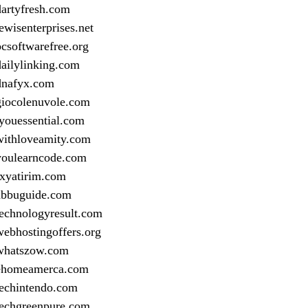
dartyfresh.com
lewisenterprises.net
pcsoftwarefree.org
dailylinking.com
dnafyx.com
giocolenuvole.com
iyouessential.com
withloveamity.com
youlearncode.com
fxyatirim.com
abbuguide.com
technologyresult.com
webhostingoffers.org
whatszow.com
ehomeamerca.com
techintendo.com
techgreenpure.com