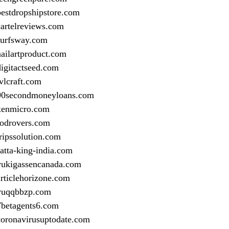
bestdropshipstore.com
cartelreviews.com
surfsway.com
nailartproduct.com
digitactseed.com
lvlcraft.com
90secondmoneyloans.com
xenmicro.com
rodrovers.com
tripssolution.com
satta-king-india.com
yukigassencanada.com
articlehorizone.com
yuqqbbzp.com
7betagents6.com
coronavirusuptodate.com