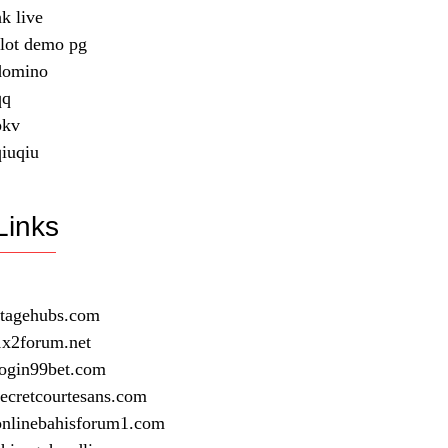
hk live
slot demo pg
domino
qq
pkv
qiuqiu
Links
stagehubs.com
1x2forum.net
login99bet.com
secretcourtesans.com
onlinebahisforum1.com