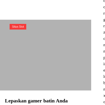
Situs Slot
b
Lepaskan gamer batin Anda