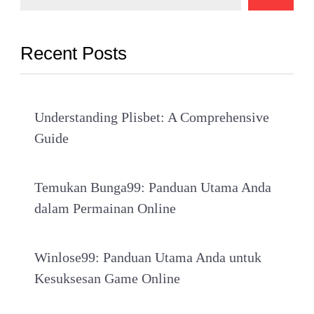
Recent Posts
Understanding Plisbet: A Comprehensive
Guide
Temukan Bunga99: Panduan Utama Anda
dalam Permainan Online
Winlose99: Panduan Utama Anda untuk
Kesuksesan Game Online