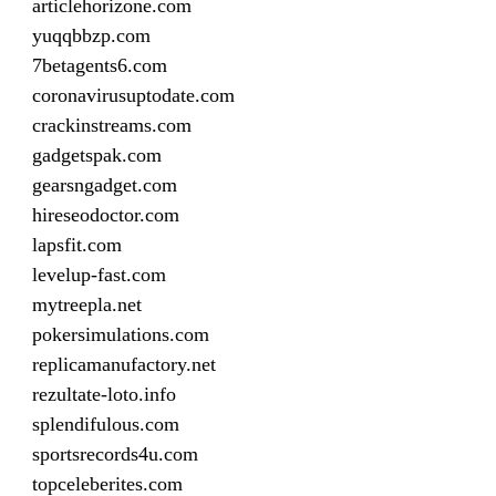
articlehorizone.com
yuqqbbzp.com
7betagents6.com
coronavirusuptodate.com
crackinstreams.com
gadgetspak.com
gearsngadget.com
hireseodoctor.com
lapsfit.com
levelup-fast.com
mytreepla.net
pokersimulations.com
replicamanufactory.net
rezultate-loto.info
splendifulous.com
sportsrecords4u.com
topceleberites.com