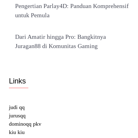
Pengertian Parlay4D: Panduan Komprehensif
untuk Pemula
Dari Amatir hingga Pro: Bangkitnya
Juragan88 di Komunitas Gaming
Links
judi qq
jurusqq
dominoqq pkv
kiu kiu