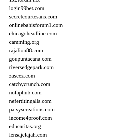
login99bet.com
secretcourtesans.com
onlinebahisforum1.com
chicagoheadline.com
camming.org
rajalion88.com
goupuntacana.com
riversedgepark.com
zaseez.com
catchycrunch.com
nofaphub.com
nefertitingalls.com
patsyscreations.com
income4proof.com
educaritas.org
lensajelajah.com