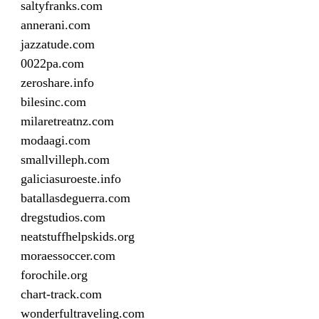
saltyfranks.com
annerani.com
jazzatude.com
0022pa.com
zeroshare.info
bilesinc.com
milaretreatnz.com
modaagi.com
smallvilleph.com
galiciasuroeste.info
batallasdeguerra.com
dregstudios.com
neatstuffhelpskids.org
moraessoccer.com
forochile.org
chart-track.com
wonderfultraveling.com