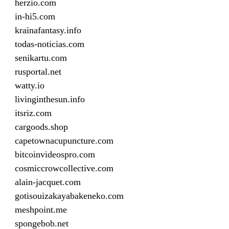
herzio.com
in-hi5.com
krainafantasy.info
todas-noticias.com
senikartu.com
rusportal.net
watty.io
livinginthesun.info
itsriz.com
cargoods.shop
capetownacupuncture.com
bitcoinvideospro.com
cosmiccrowcollective.com
alain-jacquet.com
gotisouizakayabakeneko.com
meshpoint.me
spongebob.net