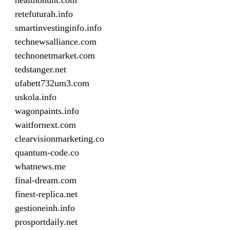
healthohunt.com
retefuturah.info
smartinvestinginfo.info
technewsalliance.com
technonetmarket.com
tedstanger.net
ufabett732um3.com
uskola.info
wagonpaints.info
waitfornext.com
clearvisionmarketing.co
quantum-code.co
whatnews.me
final-dream.com
finest-replica.net
gestioneinh.info
prosportdaily.net