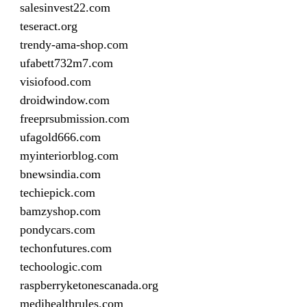
salesinvest22.com
teseract.org
trendy-ama-shop.com
ufabett732m7.com
visiofood.com
droidwindow.com
freeprsubmission.com
ufagold666.com
myinteriorblog.com
bnewsindia.com
techiepick.com
bamzyshop.com
pondycars.com
techonfutures.com
techoologic.com
raspberryketonescanada.org
medihealthrules.com