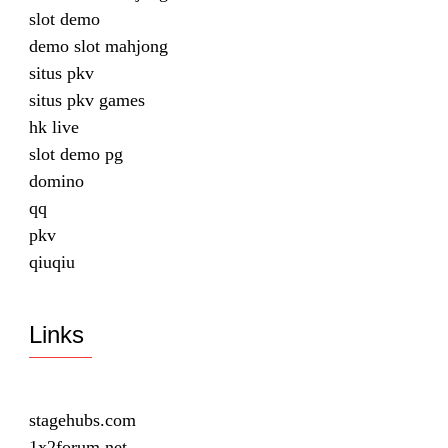
slot demo
demo slot mahjong
situs pkv
situs pkv games
hk live
slot demo pg
domino
qq
pkv
qiuqiu
Links
stagehubs.com
1x2forum.net