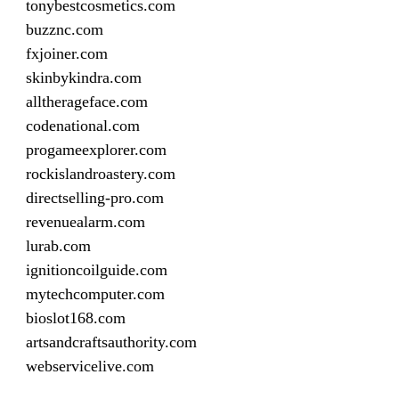
tonybestcosmetics.com
buzznc.com
fxjoiner.com
skinbykindra.com
alltherageface.com
codenational.com
progameexplorer.com
rockislandroastery.com
directselling-pro.com
revenuealarm.com
lurab.com
ignitioncoilguide.com
mytechcomputer.com
bioslot168.com
artsandcraftsauthority.com
webservicelive.com