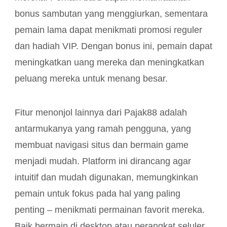
bonus sambutan yang menggiurkan, sementara
pemain lama dapat menikmati promosi reguler
dan hadiah VIP. Dengan bonus ini, pemain dapat
meningkatkan uang mereka dan meningkatkan
peluang mereka untuk menang besar.
Fitur menonjol lainnya dari Pajak88 adalah
antarmukanya yang ramah pengguna, yang
membuat navigasi situs dan bermain game
menjadi mudah. Platform ini dirancang agar
intuitif dan mudah digunakan, memungkinkan
pemain untuk fokus pada hal yang paling
penting – menikmati permainan favorit mereka.
Baik bermain di desktop atau perangkat seluler,