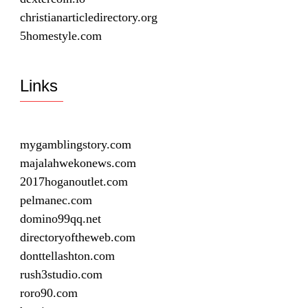
christianarticledirectory.org
5homestyle.com
Links
mygamblingstory.com
majalahwekonews.com
2017hoganoutlet.com
pelmanec.com
domino99qq.net
directoryoftheweb.com
donttellashton.com
rush3studio.com
roro90.com