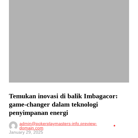
Temukan inovasi di balik Imbagacor:
game-changer dalam teknologi
penyimpanan energi
admin@pokerplaymasters-info.preview-
domain.com
January 29, 2025