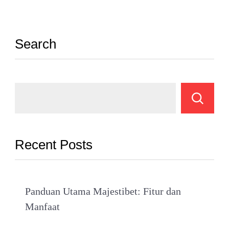
Search
Recent Posts
Panduan Utama Majestibet: Fitur dan
Manfaat