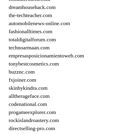
dreamhousehack.com
the-techteacher.com
automobilenews-online.com
fashionalltimes.com
totaldigitalforum.com
technoarmaan.com
empresasposicionamientoweb.com
tonybestcosmetics.com
buzznc.com
fxjoiner.com
skinbykindra.com
alltherageface.com
codenational.com
progameexplorer.com
rockislandroastery.com
directselling-pro.com