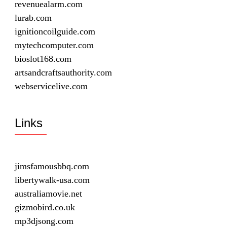
revenuealarm.com
lurab.com
ignitioncoilguide.com
mytechcomputer.com
bioslot168.com
artsandcraftsauthority.com
webservicelive.com
Links
jimsfamousbbq.com
libertywalk-usa.com
australiamovie.net
gizmobird.co.uk
mp3djsong.com