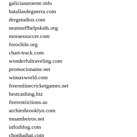
galiciasuroeste.info
batallasdeguerra.com
dregstudios.com
neatstuffhelpskids.org
moraessoccer.com
forochile.org
chart-track.com
wonderfultraveling.com
promocioname.net
wimaxworld.com
freeonlinecricketgames.net
bestcashing.biz
firerestrictions.us
archiesbrooklyn.com
muambeiros.net
infozblog.com
chonbaihat.com