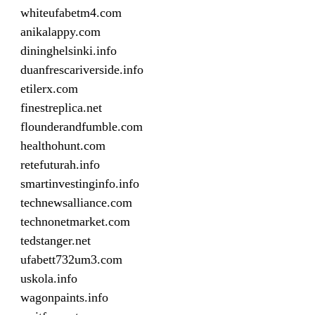
whiteufabetm4.com
anikalappy.com
dininghelsinki.info
duanfrescariverside.info
etilerx.com
finestreplica.net
flounderandfumble.com
healthohunt.com
retefuturah.info
smartinvestinginfo.info
technewsalliance.com
technonetmarket.com
tedstanger.net
ufabett732um3.com
uskola.info
wagonpaints.info