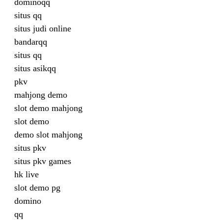
dominoqq
situs qq
situs judi online
bandarqq
situs qq
situs asikqq
pkv
mahjong demo
slot demo mahjong
slot demo
demo slot mahjong
situs pkv
situs pkv games
hk live
slot demo pg
domino
qq