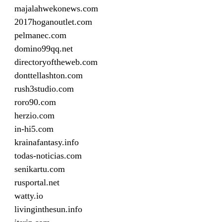
majalahwekonews.com
2017hoganoutlet.com
pelmanec.com
domino99qq.net
directoryoftheweb.com
donttellashton.com
rush3studio.com
roro90.com
herzio.com
in-hi5.com
krainafantasy.info
todas-noticias.com
senikartu.com
rusportal.net
watty.io
livinginthesun.info