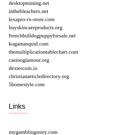
desktopmining.net
inthebleachers.net
lexapro-rx-store.com
buyskincareproducts.org
frenchbulldogpuppyforsale.net
kogamasquid.com
themultiplicationtablechart.com
casinoglamour.org
dextercoin.io
christianarticledirectory.org
5homestyle.com
Links
mygamblingstory.com