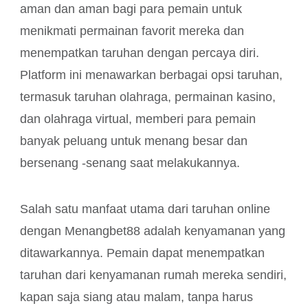
aman dan aman bagi para pemain untuk
menikmati permainan favorit mereka dan
menempatkan taruhan dengan percaya diri.
Platform ini menawarkan berbagai opsi taruhan,
termasuk taruhan olahraga, permainan kasino,
dan olahraga virtual, memberi para pemain
banyak peluang untuk menang besar dan
bersenang -senang saat melakukannya.
Salah satu manfaat utama dari taruhan online
dengan Menangbet88 adalah kenyamanan yang
ditawarkannya. Pemain dapat menempatkan
taruhan dari kenyamanan rumah mereka sendiri,
kapan saja siang atau malam, tanpa harus