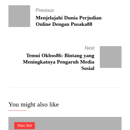
Previous
Menjelajahi Dunia Perjudian
Online Dengan Pusaka88
Next
Temui Okbos86: Bintang yang
Meningkatnya Pengaruh Media
Sosial
You might also like
Situs Slot