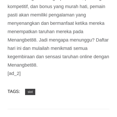
kompetitif, dan bonus yang murah hati, pemain
pasti akan memiliki pengalaman yang
menyenangkan dan bermanfaat ketika mereka
menempatkan taruhan mereka pada
Menangbet88. Jadi mengapa menunggu? Daftar
hari ini dan mulailah menikmati semua
kegembiraan dan sensasi taruhan online dengan
Menangbet88.
[ad_2]
TAGS:
slot