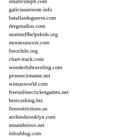
smallvilleph.com
galiciasuroeste.info
batallasdeguerra.com
dregstudios.com
neatstuffhelpskids.org
moraessoccer.com
forochile.org
chart-track.com
wonderfultraveling.com
promocioname.net
wimaxworld.com
freeonlinecricketgames.net
bestcashing.biz
firerestrictions.us
archiesbrooklyn.com
muambeiros.net
infozblog.com