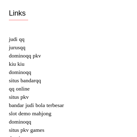
Links
judi qq
jurusqq
dominoqq pkv
kiu kiu
dominoqq
situs bandarqq
qq online
situs pkv
bandar judi bola terbesar
slot demo mahjong
dominoqq
situs pkv games