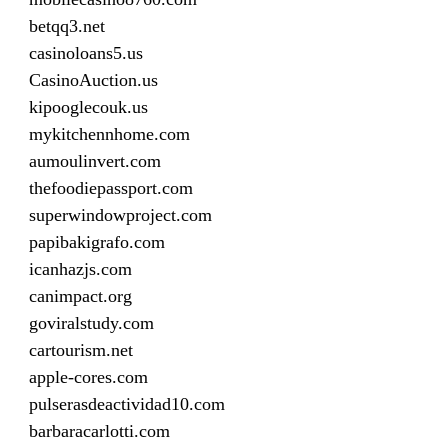
betqq3.net
casinoloans5.us
CasinoAuction.us
kipooglecouk.us
mykitchennhome.com
aumoulinvert.com
thefoodiepassport.com
superwindowproject.com
papibakigrafo.com
icanhazjs.com
canimpact.org
goviralstudy.com
cartourism.net
apple-cores.com
pulserasdeactividad10.com
barbaracarlotti.com