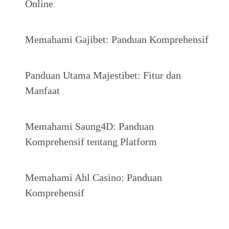
Online
Memahami Gajibet: Panduan Komprehensif
Panduan Utama Majestibet: Fitur dan
Manfaat
Memahami Saung4D: Panduan
Komprehensif tentang Platform
Memahami Ahl Casino: Panduan
Komprehensif