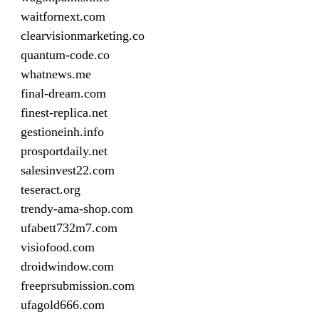
waitfornext.com
clearvisionmarketing.co
quantum-code.co
whatnews.me
final-dream.com
finest-replica.net
gestioneinh.info
prosportdaily.net
salesinvest22.com
teseract.org
trendy-ama-shop.com
ufabett732m7.com
visiofood.com
droidwindow.com
freeprsubmission.com
ufagold666.com