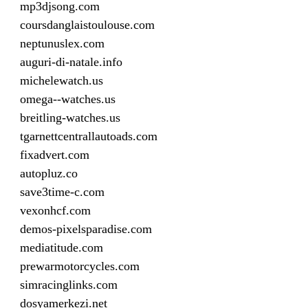
mp3djsong.com
coursdanglaistoulouse.com
neptunuslex.com
auguri-di-natale.info
michelewatch.us
omega--watches.us
breitling-watches.us
tgarnettcentrallautoads.com
fixadvert.com
autopluz.co
save3time-c.com
vexonhcf.com
demos-pixelsparadise.com
mediatitude.com
prewarmotorcycles.com
simracinglinks.com
dosyamerkezi.net