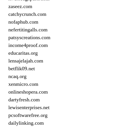
zaseez.com
catchycrunch.com
nofaphub.com
nefertitingalls.com
patsyscreations.com
income4proof.com
educaritas.org
lensajelajah.com
betflik09.net
ncaq.org
xenmicro.com
onlineshopera.com
dartyfresh.com
lewisenterprises.net
pcsoftwarefree.org
dailylinking.com