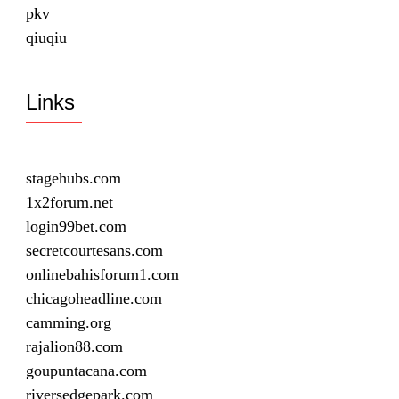
pkv
qiuqiu
Links
stagehubs.com
1x2forum.net
login99bet.com
secretcourtesans.com
onlinebahisforum1.com
chicagoheadline.com
camming.org
rajalion88.com
goupuntacana.com
riversedgepark.com