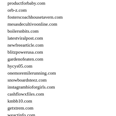
productforbaby.com
orb-z.com
fosterscoachhousetavern.com
mesasdecultivoonline.com
boilersnbits.com
latestviralpost.com
newfreearticle.com
blitzpowerusa.com
gardenofeaten.com
hycys05.com
onemoremilerunning.com
snowboardsteez.com
instagrambioforgirls.com
cashflowxfiles.com
kmbb10.com
getxtrem.com
weactinfo.com