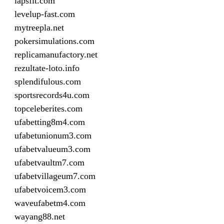
lapsfit.com
levelup-fast.com
mytreepla.net
pokersimulations.com
replicamanufactory.net
rezultate-loto.info
splendifulous.com
sportsrecords4u.com
topceleberites.com
ufabetting8m4.com
ufabetunionum3.com
ufabetvalueum3.com
ufabetvaultm7.com
ufabetvillageum7.com
ufabetvoicem3.com
waveufabetm4.com
wayang88.net