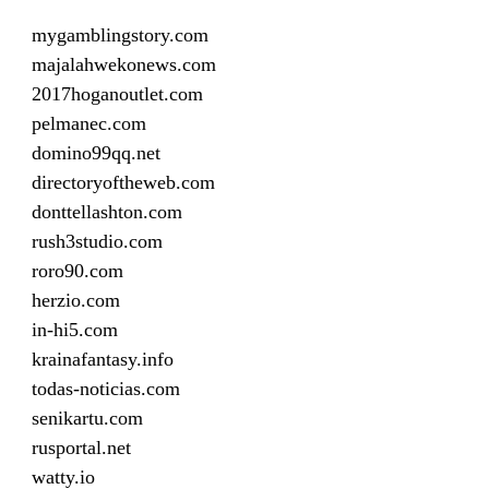
mygamblingstory.com
majalahwekonews.com
2017hoganoutlet.com
pelmanec.com
domino99qq.net
directoryoftheweb.com
donttellashton.com
rush3studio.com
roro90.com
herzio.com
in-hi5.com
krainafantasy.info
todas-noticias.com
senikartu.com
rusportal.net
watty.io