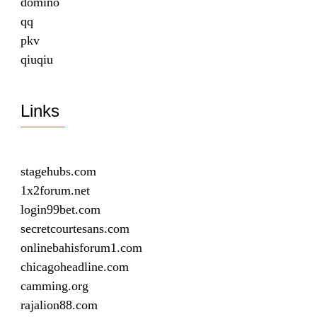
domino
qq
pkv
qiuqiu
Links
stagehubs.com
1x2forum.net
login99bet.com
secretcourtesans.com
onlinebahisforum1.com
chicagoheadline.com
camming.org
rajalion88.com