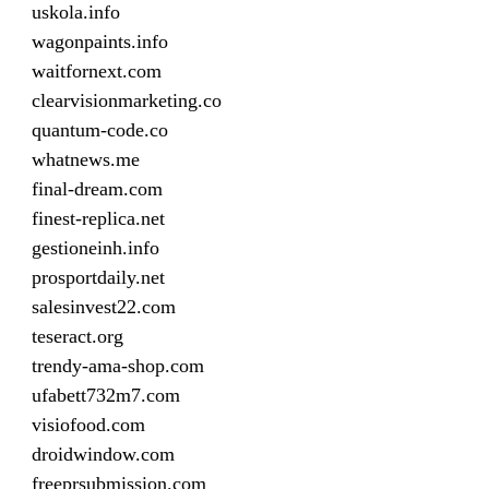
uskola.info
wagonpaints.info
waitfornext.com
clearvisionmarketing.co
quantum-code.co
whatnews.me
final-dream.com
finest-replica.net
gestioneinh.info
prosportdaily.net
salesinvest22.com
teseract.org
trendy-ama-shop.com
ufabett732m7.com
visiofood.com
droidwindow.com
freeprsubmission.com