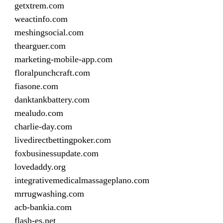
getxtrem.com
weactinfo.com
meshingsocial.com
thearguer.com
marketing-mobile-app.com
floralpunchcraft.com
fiasone.com
danktankbattery.com
mealudo.com
charlie-day.com
livedirectbettingpoker.com
foxbusinessupdate.com
lovedaddy.org
integrativemedicalmassageplano.com
mrrugwashing.com
acb-bankia.com
flash-es.net