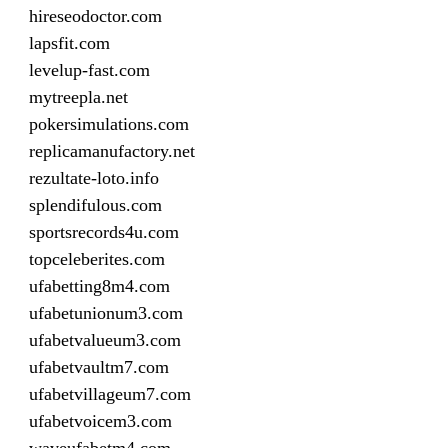
hireseodoctor.com
lapsfit.com
levelup-fast.com
mytreepla.net
pokersimulations.com
replicamanufactory.net
rezultate-loto.info
splendifulous.com
sportsrecords4u.com
topceleberites.com
ufabetting8m4.com
ufabetunionum3.com
ufabetvalueum3.com
ufabetvaultm7.com
ufabetvillageum7.com
ufabetvoicem3.com