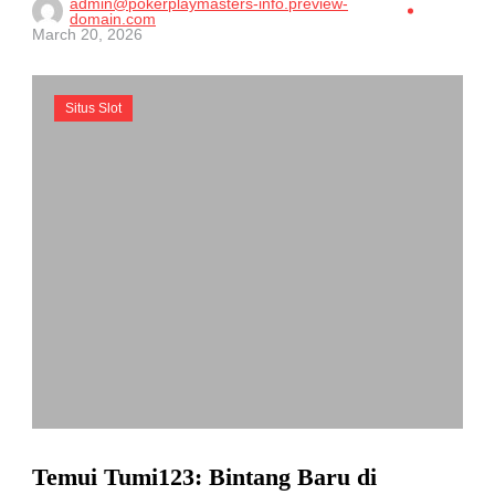
admin@pokerplaymasters-info.preview-
domain.com
March 20, 2026
Situs Slot
Temui Tumi123: Bintang Baru di