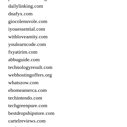
dailylinking.com
dnafyx.com
giocolenuvole.com
iyouessential.com
withloveamity.com
youlearncode.com
fxyatirim.com
abbuguide.com
technologyresult.com
webhostingoffers.org
whatszow.com
ehomeamerca.com
techintendo.com
techgreenpure.com
bestdropshipstore.com
cartelreviews.com