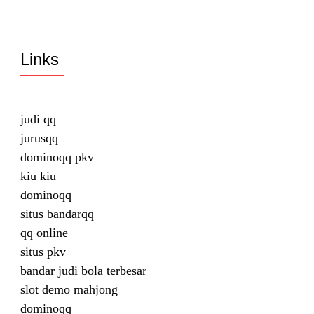
Links
judi qq
jurusqq
dominoqq pkv
kiu kiu
dominoqq
situs bandarqq
qq online
situs pkv
bandar judi bola terbesar
slot demo mahjong
dominoqq