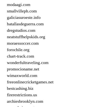
modaagi.com
smallvilleph.com
galiciasuroeste.info
batallasdeguerra.com
dregstudios.com
neatstuffhelpskids.org
moraessoccer.com
forochile.org
chart-track.com
wonderfultraveling.com
promocioname.net
wimaxworld.com
freeonlinecricketgames.net
bestcashing.biz
firerestrictions.us
archiesbrooklyn.com