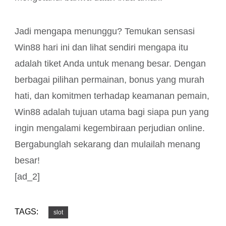
Jadi mengapa menunggu? Temukan sensasi
Win88 hari ini dan lihat sendiri mengapa itu
adalah tiket Anda untuk menang besar. Dengan
berbagai pilihan permainan, bonus yang murah
hati, dan komitmen terhadap keamanan pemain,
Win88 adalah tujuan utama bagi siapa pun yang
ingin mengalami kegembiraan perjudian online.
Bergabunglah sekarang dan mulailah menang
besar!
[ad_2]
TAGS:
slot