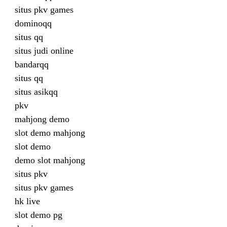
situs pkv games
dominoqq
situs qq
situs judi online
bandarqq
situs qq
situs asikqq
pkv
mahjong demo
slot demo mahjong
slot demo
demo slot mahjong
situs pkv
situs pkv games
hk live
slot demo pg