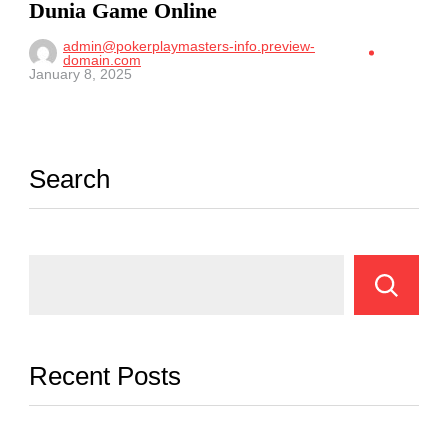
Dunia Game Online
admin@pokerplaymasters-info.preview-
domain.com
January 8, 2025
Search
Recent Posts