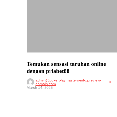
Temukan sensasi taruhan online
dengan priabet88
admin@pokerplaymasters-info.preview-
domain.com
March 14, 2025