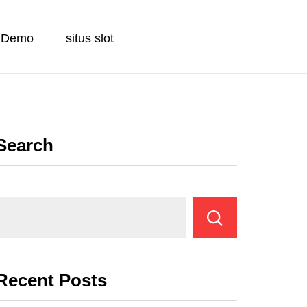
t Demo
situs slot
ikan peluang menang besar setiap kali bermain.
aksimal
Search
Recent Posts