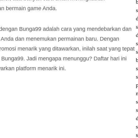
n bermain game Anda.
e dengan Bunga99 adalah cara yang mendebarkan dan
it Anda dan menemukan permainan baru. Dengan
s
romosi menarik yang ditawarkan, inilah saat yang tepat
s
a Bunga99. Jadi mengapa menunggu? Daftar hari ini
rkan platform menarik ini.
s
s