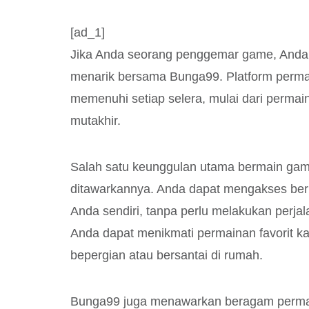
[ad_1]
Jika Anda seorang penggemar game, Anda
menarik bersama Bunga99. Platform perma
memenuhi setiap selera, mulai dari permain
mutakhir.
Salah satu keunggulan utama bermain ga
ditawarkannya. Anda dapat mengakses be
Anda sendiri, tanpa perlu melakukan perjal
Anda dapat menikmati permainan favorit k
bepergian atau bersantai di rumah.
Bunga99 juga menawarkan beragam permai