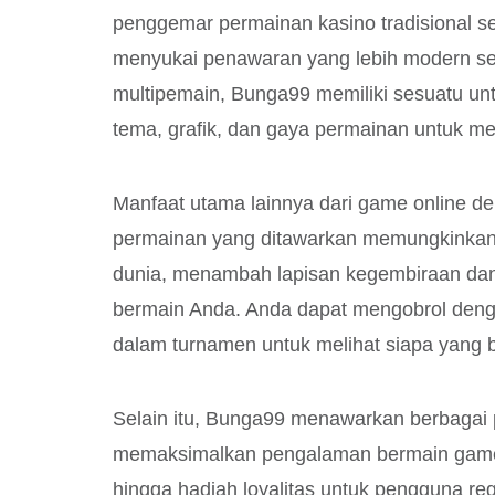
penggemar permainan kasino tradisional sepe
menyukai penawaran yang lebih modern seper
multipemain, Bunga99 memiliki sesuatu un
tema, grafik, dan gaya permainan untuk m
Manfaat utama lainnya dari game online d
permainan yang ditawarkan memungkinkan 
dunia, menambah lapisan kegembiraan da
bermain Anda. Anda dapat mengobrol denga
dalam turnamen untuk melihat siapa yang 
Selain itu, Bunga99 menawarkan berbagai
memaksimalkan pengalaman bermain game 
hingga hadiah loyalitas untuk pengguna re