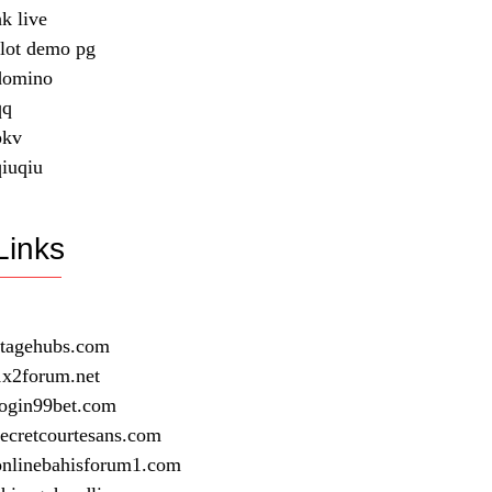
hk live
slot demo pg
domino
qq
pkv
qiuqiu
Links
stagehubs.com
1x2forum.net
login99bet.com
secretcourtesans.com
onlinebahisforum1.com