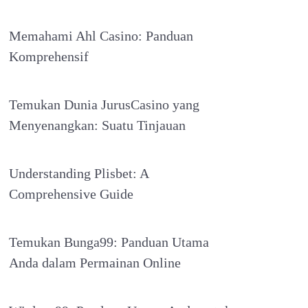
Memahami Ahl Casino: Panduan
Komprehensif
Temukan Dunia JurusCasino yang
Menyenangkan: Suatu Tinjauan
Understanding Plisbet: A
Comprehensive Guide
Temukan Bunga99: Panduan Utama
Anda dalam Permainan Online