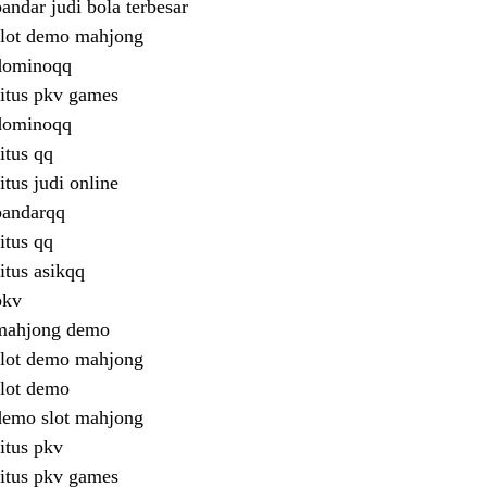
bandar judi bola terbesar
slot demo mahjong
dominoqq
situs pkv games
dominoqq
itus qq
itus judi online
bandarqq
itus qq
itus asikqq
pkv
mahjong demo
slot demo mahjong
slot demo
demo slot mahjong
situs pkv
situs pkv games