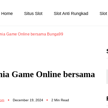
Home
Situs Slot
Slot Anti Rungkad
Slo
ot gacor Mahjong Ways ber-RTP tinggi. Slot ini member
ahjong Ways, RTP Tinggi dan Maxwin M
nia Game Online bersama Bunga99
ia Game Online bersama
com
December 19, 2024
2 Min Read