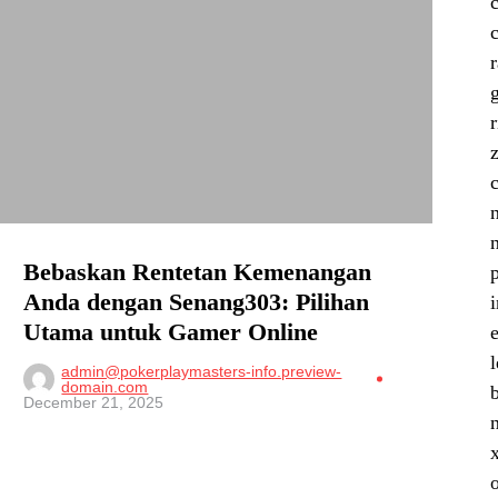
Bebaskan Rentetan Kemenangan
Anda dengan Senang303: Pilihan
Utama untuk Gamer Online
admin@pokerplaymasters-info.preview-
domain.com
b
December 21, 2025