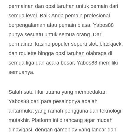
permainan dan opsi taruhan untuk pemain dari
semua level. Baik Anda pemain profesional
berpengalaman atau pemain biasa, Yabos88
punya sesuatu untuk semua orang. Dari
permainan kasino populer seperti slot, blackjack,
dan roulette hingga opsi taruhan olahraga di
semua liga dan acara besar, Yabos88 memiliki
semuanya.
Salah satu fitur utama yang membedakan
Yabos88 dari para pesaingnya adalah
antarmuka yang ramah pengguna dan teknologi
mutakhir. Platform ini dirancang agar mudah
dinavigasi, dengan gameplay yang lancar dan