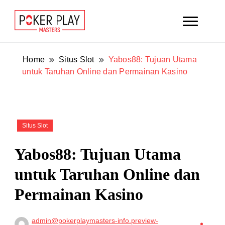
Raih maxwin maksimal malam ini dengan slot gacor
Slot Gacor Malam Ini dari Mahjong
Mahjong Ways ber-RTP tinggi. Slot ini memberikan
Home
Situs Slot
Yabos88: Tujuan Utama
Ways, RTP Tinggi dan Maxwin
peluang menang besar setiap kali bermain.
untuk Taruhan Online dan Permainan Kasino
Maksimal
Situs Slot
Yabos88: Tujuan Utama
untuk Taruhan Online dan
Permainan Kasino
admin@pokerplaymasters-info.preview-