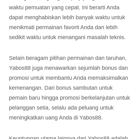
waktu pemuatan yang cepat. Ini berarti Anda
dapat menghabiskan lebih banyak waktu untuk
menikmati permainan favorit Anda dan lebih
sedikit waktu untuk menangani masalah teknis.
Selain beragam pilihan permainan dan taruhan,
Yabos88 juga menawarkan sejumlah bonus dan
promosi untuk membantu Anda memaksimalkan
kemenangan. Dari bonus sambutan untuk
pemain baru hingga promosi berkelanjutan untuk
pelanggan setia, selalu ada peluang untuk
meningkatkan uang Anda di Yabos88.
Keuntungan utama lainnya dari Yabos88 adalah