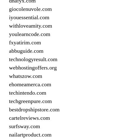
dnafyx.com
giocolenuvole.com
iyouessential.com
withloveamity.com
youlearncode.com
fxyatirim.com
abbuguide.com
technologyresult.com
webhostingoffers.org
whatszow.com
ehomeamerca.com
techintendo.com
techgreenpure.com
bestdropshipstore.com
cartelreviews.com
surfsway.com
nailartproduct.com