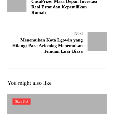
CasaPrize: Masa Depan Investasi
Real Estat dan Kepemilikan
Rumah
Next
Menemukan Kota Lgowin yang
Hilang: Para Arkeolog Menemukan
Temuan Luar Biasa
You might also like
Situs Slot