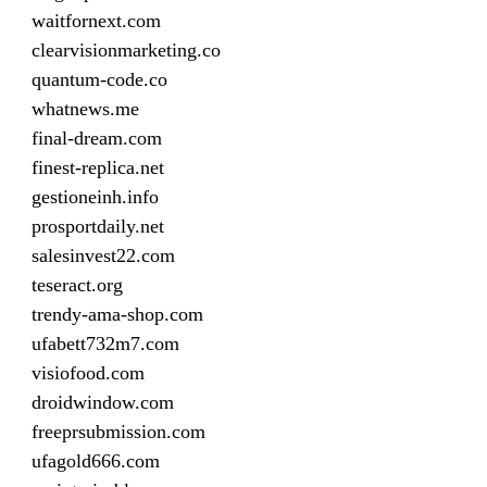
waitfornext.com
clearvisionmarketing.co
quantum-code.co
whatnews.me
final-dream.com
finest-replica.net
gestioneinh.info
prosportdaily.net
salesinvest22.com
teseract.org
trendy-ama-shop.com
ufabett732m7.com
visiofood.com
droidwindow.com
freeprsubmission.com
ufagold666.com