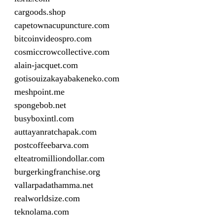
cargoods.shop
capetownacupuncture.com
bitcoinvideospro.com
cosmiccrowcollective.com
alain-jacquet.com
gotisouizakayabakeneko.com
meshpoint.me
spongebob.net
busyboxintl.com
auttayanratchapak.com
postcoffeebarva.com
elteatromilliondollar.com
burgerkingfranchise.org
vallarpadathamma.net
realworldsize.com
teknolama.com