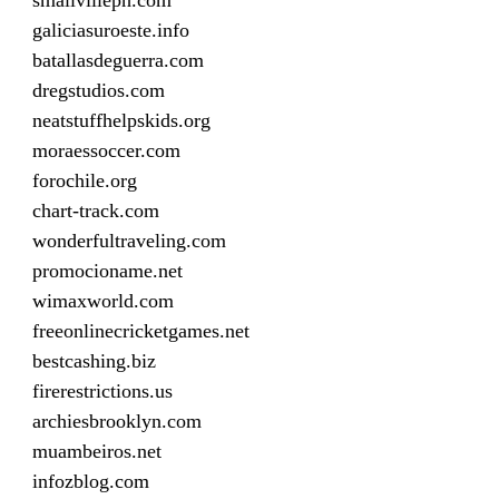
smallvilleph.com
galiciasuroeste.info
batallasdeguerra.com
dregstudios.com
neatstuffhelpskids.org
moraessoccer.com
forochile.org
chart-track.com
wonderfultraveling.com
promocioname.net
wimaxworld.com
freeonlinecricketgames.net
bestcashing.biz
firerestrictions.us
archiesbrooklyn.com
muambeiros.net
infozblog.com