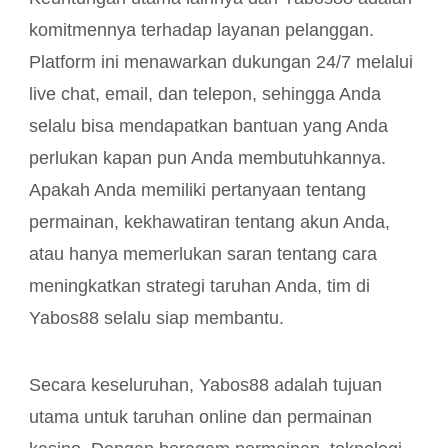
komitmennya terhadap layanan pelanggan.
Platform ini menawarkan dukungan 24/7 melalui
live chat, email, dan telepon, sehingga Anda
selalu bisa mendapatkan bantuan yang Anda
perlukan kapan pun Anda membutuhkannya.
Apakah Anda memiliki pertanyaan tentang
permainan, kekhawatiran tentang akun Anda,
atau hanya memerlukan saran tentang cara
meningkatkan strategi taruhan Anda, tim di
Yabos88 selalu siap membantu.
Secara keseluruhan, Yabos88 adalah tujuan
utama untuk taruhan online dan permainan