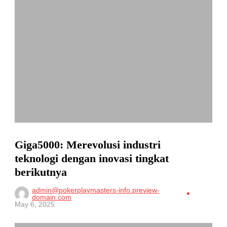
Giga5000: Merevolusi industri
teknologi dengan inovasi tingkat
berikutnya
admin@pokerplaymasters-info.preview-
domain.com
May 6, 2025