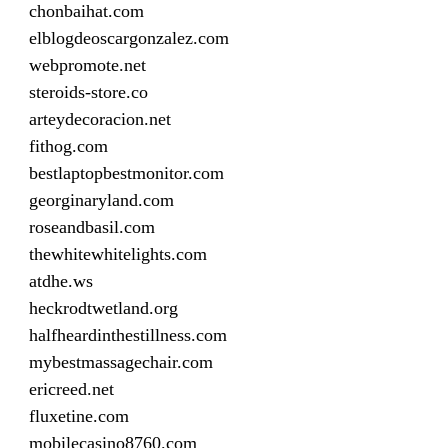
chonbaihat.com
elblogdeoscargonzalez.com
webpromote.net
steroids-store.co
arteydecoracion.net
fithog.com
bestlaptopbestmonitor.com
georginaryland.com
roseandbasil.com
thewhitewhitelights.com
atdhe.ws
heckrodtwetland.org
halfheardinthestillness.com
mybestmassagechair.com
ericreed.net
fluxetine.com
mobilecasino8760.com