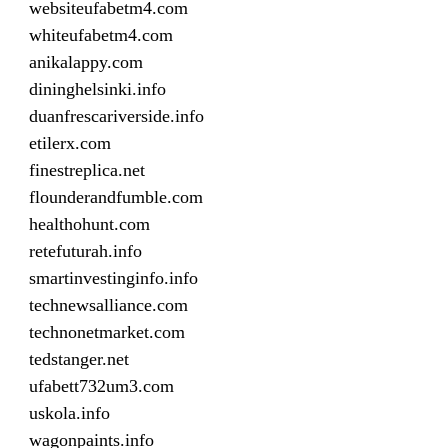
websiteufabetm4.com
whiteufabetm4.com
anikalappy.com
dininghelsinki.info
duanfrescariverside.info
etilerx.com
finestreplica.net
flounderandfumble.com
healthohunt.com
retefuturah.info
smartinvestinginfo.info
technewsalliance.com
technonetmarket.com
tedstanger.net
ufabett732um3.com
uskola.info
wagonpaints.info