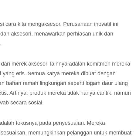
i cara kita mengaksesor. Perusahaan inovatif ini
dan aksesori, menawarkan perhiasan unik dan
.
 dari merek aksesori lainnya adalah komitmen mereka
si yang etis. Semua karya mereka dibuat dengan
an bahan ramah lingkungan seperti logam daur ulang
is. Artinya, produk mereka tidak hanya cantik, namun
wab secara sosial.
 adalah fokusnya pada penyesuaian. Mereka
disesuaikan, memungkinkan pelanggan untuk membuat