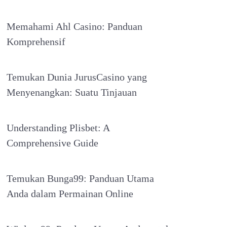
Memahami Ahl Casino: Panduan
Komprehensif
Temukan Dunia JurusCasino yang
Menyenangkan: Suatu Tinjauan
Understanding Plisbet: A
Comprehensive Guide
Temukan Bunga99: Panduan Utama
Anda dalam Permainan Online