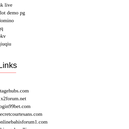
hk live
slot demo pg
domino
qq
pkv
qiuqiu
Links
stagehubs.com
1x2forum.net
login99bet.com
secretcourtesans.com
onlinebahisforum1.com