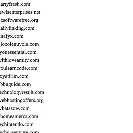
dartyfresh.com
lewisenterprises.net
pcsoftwarefree.org
dailylinking.com
dnafyx.com
giocolenuvole.com
iyouessential.com
withloveamity.com
youlearncode.com
fxyatirim.com
abbuguide.com
technologyresult.com
webhostingoffers.org
whatszow.com
ehomeamerca.com
techintendo.com
techgreenpure.com