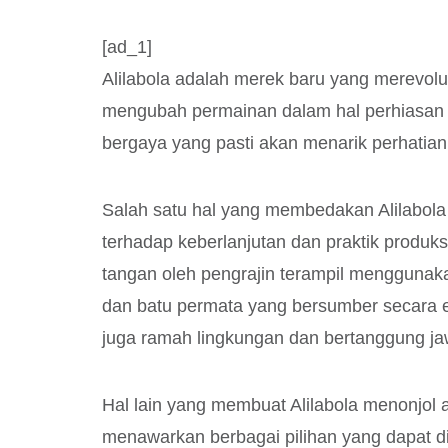
[ad_1]
Alilabola adalah merek baru yang merevolus
mengubah permainan dalam hal perhiasan 
bergaya yang pasti akan menarik perhatian
Salah satu hal yang membedakan Alilabola
terhadap keberlanjutan dan praktik produk
tangan oleh pengrajin terampil menggunak
dan batu permata yang bersumber secara et
juga ramah lingkungan dan bertanggung ja
Hal lain yang membuat Alilabola menonjol
menawarkan berbagai pilihan yang dapat 