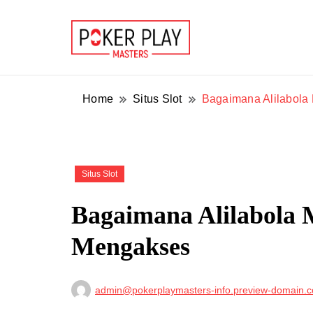
Raih maxwin maksimal malam ini dengan sl
Slot Gacor Malam Ini dari M
Home
Situs Slot
Bagaimana Alilabola
Situs Slot
Bagaimana Alilabola 
Mengakses
admin@pokerplaymasters-info.preview-domain.