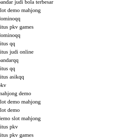
bandar judi bola terbesar
slot demo mahjong
dominoqq
situs pkv games
dominoqq
itus qq
itus judi online
bandarqq
itus qq
itus asikqq
pkv
mahjong demo
slot demo mahjong
slot demo
demo slot mahjong
situs pkv
situs pkv games