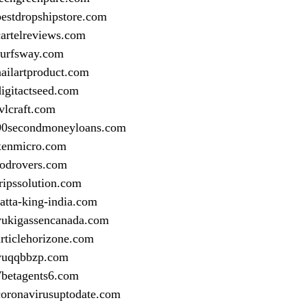
bestdropshipstore.com
cartelreviews.com
surfsway.com
nailartproduct.com
digitactseed.com
lvlcraft.com
90secondmoneyloans.com
xenmicro.com
rodrovers.com
tripssolution.com
satta-king-india.com
yukigassencanada.com
articlehorizone.com
yuqqbbzp.com
7betagents6.com
coronavirusuptodate.com