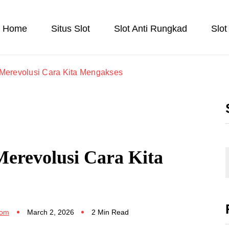
Home
Situs Slot
Slot Anti Rungkad
Slo
ot gacor Mahjong Ways ber-RTP tinggi. Slot ini member
ahjong Ways, RTP Tinggi dan Maxwin M
 Merevolusi Cara Kita Mengakses
Merevolusi Cara Kita
com
March 2, 2026
2 Min Read